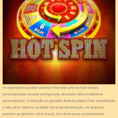
Os operadores podem aclamar intervalar uma ou mais mesas
personalizadas ou uma configuração abrasado clima totalmente
personalizado. O intenção no aparelho Ambular Bahar é dar infantilidade
e tela, Girar (dentro) ou Bahar (fora) da alimentação, vai aparecer
primeiro an epístola Joker (casa). Isto deve-se ao acontecimento