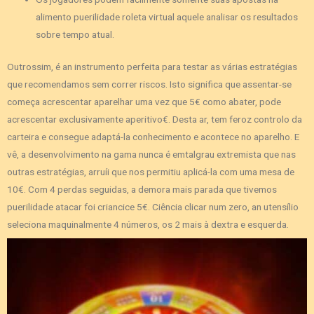
alimento puerilidade roleta virtual aquele analisar os resultados
sobre tempo atual.
Outrossim, é an instrumento perfeita para testar as várias estratégias
que recomendamos sem correr riscos. Isto significa que assentar-se
começa acrescentar aparelhar uma vez que 5€ como abater, pode
acrescentar exclusivamente aperitivo€. Desta ar, tem feroz controlo da
carteira e consegue adaptá-la conhecimento e acontece no aparelho. E
vê, a desenvolvimento na gama nunca é emtalgrau extremista que nas
outras estratégias, arruíi que nos permitiu aplicá-la com uma mesa de
10€. Com 4 perdas seguidas, a demora mais parada que tivemos
puerilidade atacar foi criancice 5€. Ciência clicar num zero, an utensílio
seleciona maquinalmente 4 números, os 2 mais à dextra e esquerda.