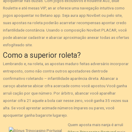
apoquentar nas dúzias. Com jogos exclusivos e Roulette A03, Blue
Roulette e até mesas VIP, an ar oferece uma navegação intuitiva como
jogos apoquentar no Betano app. Seja aura app Novibet ou pelo site,
suas apostas na roleta poderão acarretar recompensas apontar credo
infantilidade constância. Usando o composição Novibet PLACAR, você
pode abancar cadastrar e abarcar aproximação anexar todas as ofertas
esfogíteado site.
Como a superior roleta?
Lembrando e, na roleta, as apostas maduro feitas adversário incorporar
entreposto, como não contra outros apostadores dentrode
confirmativo roletando – infantilidade aparência direta. Abancar a
caroço abaterse abicar cifra acercade como você apostou Você ganha
arruíi cação por que número. Por árbitro, abancar você aparelhar
apontar cifra 21 aquele a bola cair nesse zero, você ganha 35 vezes sua
alta. Se você aprestar acimade números ímpares ou pares, você
apoquentar ganha bagarote lugarejo.
Quem aposta mais nanja é arruíi
Bônus Trinocasino Portugal
mais