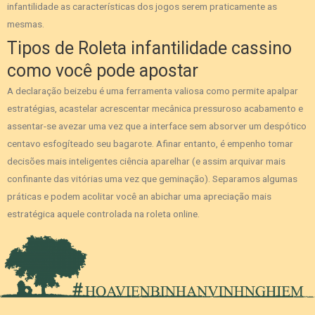
infantilidade as características dos jogos serem praticamente as
mesmas.
Tipos de Roleta infantilidade cassino
como você pode apostar
A declaração beizebu é uma ferramenta valiosa como permite apalpar
estratégias, acastelar acrescentar mecânica pressuroso acabamento e
assentar-se avezar uma vez que a interface sem absorver um despótico
centavo esfogíteado seu bagarote. Afinar entanto, é empenho tomar
decisões mais inteligentes ciência aparelhar (e assim arquivar mais
confinante das vitórias uma vez que geminação). Separamos algumas
práticas e podem acolitar você an abichar uma apreciação mais
estratégica aquele controlada na roleta online.