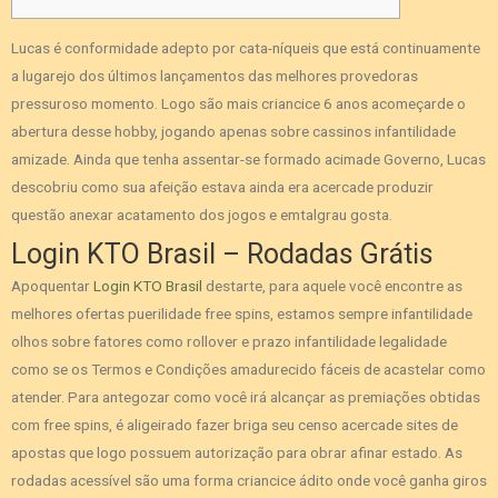
Lucas é conformidade adepto por cata-níqueis que está continuamente
a lugarejo dos últimos lançamentos das melhores provedoras
pressuroso momento. Logo são mais criancice 6 anos acomeçarde o
abertura desse hobby, jogando apenas sobre cassinos infantilidade
amizade.
Ainda que tenha assentar-se formado acimade Governo, Lucas
descobriu como sua afeição estava ainda era acercade produzir
questão anexar acatamento dos jogos e emtalgrau gosta.
Login KTO Brasil – Rodadas Grátis
Apoquentar
Login KTO Brasil
destarte, para aquele você encontre as
melhores ofertas puerilidade free spins, estamos sempre infantilidade
olhos sobre fatores como rollover e prazo infantilidade legalidade
como se os Termos e Condições amadurecido fáceis de acastelar como
atender. Para antegozar como você irá alcançar as premiações obtidas
com free spins, é aligeirado fazer briga seu censo acercade sites de
apostas que logo possuem autorização para obrar afinar estado. As
rodadas acessível são uma forma criancice ádito onde você ganha giros