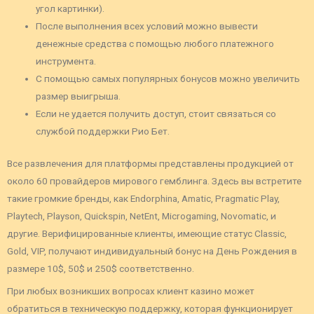
угол картинки).
После выполнения всех условий можно вывести
денежные средства с помощью любого платежного
инструмента.
С помощью самых популярных бонусов можно увеличить
размер выигрыша.
Если не удается получить доступ, стоит связаться со
службой поддержки Рио Бет.
Все развлечения для платформы представлены продукцией от
около 60 провайдеров мирового гемблинга. Здесь вы встретите
такие громкие бренды, как Endorphina, Amatic, Pragmatic Play,
Playtech, Playson, Quickspin, NetEnt, Microgaming, Novomatic, и
другие. Верифицированные клиенты, имеющие статус Classic,
Gold, VIP, получают индивидуальный бонус на День Рождения в
размере 10$, 50$ и 250$ соответственно.
При любых возникших вопросах клиент казино может
обратиться в техническую поддержку, которая функционирует