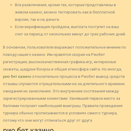
Все развлечения, кроме тех, которые представлены в
живом казино, можно тестировать как в бесплатной
версии, так и на деньги.
Если верификация пройдена, выплата поступит на ваш
счет за период от нескольких минут до трех рабочих дней.
В основном, пользователи выражают положительное мнение по
поводу нашего казино. Им нравятся скорая на Риобет
регистрация, высококачественная графика игр, интересные
сюжеты, щедрые бонусы и общая атмосфера сайта. Но иногда,
рио бет казино
относительно процесса в Риобет вывод средств
отзывы случаются отрицательными из-за длительного времени
ожидания их зачисления. Это внутренние состязания между
зарегистрированными клиентами. Занявший первое место за
баллами получает наибольший выигрыш. Правила проведения
турнира обычно прописываются в условиях самого турнира,
потому что они могут отличаться друг от друга.
рио бет казино