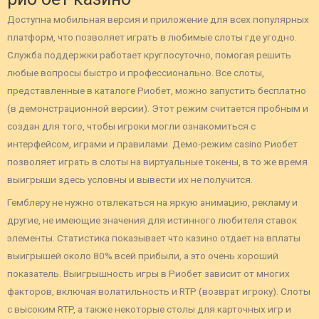
Доступна мобильная версия и приложение для всех популярных
платформ, что позволяет играть в любимые слоты где угодно.
Служба поддержки работает круглосуточно, помогая решить
любые вопросы быстро и профессионально. Все слоты,
представленные в каталоге Риобет, можно запустить бесплатно
(в демонстрационной версии). Этот режим считается пробным и
создан для того, чтобы игроки могли ознакомиться с
интерфейсом, играми и правилами. Демо-режим casino Риобет
позволяет играть в слоты на виртуальные токены, в то же время
выигрыши здесь условны и вывести их не получится.
Гемблеру не нужно отвлекаться на яркую анимацию, рекламу и
другие, не имеющие значения для истинного любителя ставок
элементы. Статистика показывает что казино отдает на вплаты
выигрышей около 80% всей прибыли, а это очень хороший
показатель. Выигрышность игры в Риобет зависит от многих
факторов, включая волатильность и RTP (возврат игроку). Слоты
с высоким RTP, а также некоторые столы для карточных игр и