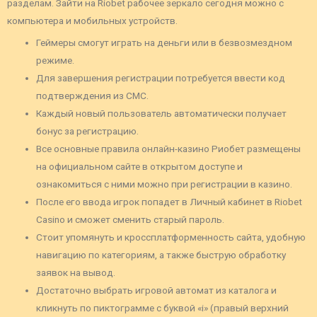
разделам. Зайти на Riobet рабочее зеркало сегодня можно с
компьютера и мобильных устройств.
Геймеры смогут играть на деньги или в безвозмездном
режиме.
Для завершения регистрации потребуется ввести код
подтверждения из СМС.
Каждый новый пользователь автоматически получает
бонус за регистрацию.
Все основные правила онлайн-казино Риобет размещены
на официальном сайте в открытом доступе и
ознакомиться с ними можно при регистрации в казино.
После его ввода игрок попадет в Личный кабинет в Riobet
Casino и сможет сменить старый пароль.
Стоит упомянуть и кроссплатформенность сайта, удобную
навигацию по категориям, а также быструю обработку
заявок на вывод.
Достаточно выбрать игровой автомат из каталога и
кликнуть по пиктограмме с буквой «i» (правый верхний