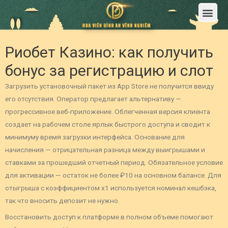
Trang Chủ
Giới Thiệu Hoa Viên Nghĩa Trang Bình An Vĩnh Nghiêm
Sản Phẩm
Bảng Giá
Sơ Đồ Phân Lô
Dịch Vụ An Táng
Đầu Tư
Tin Tức – Sự Kiện
Tuyển dụng
Liên Hệ
Риобет Казино: как получить
бонус за регистрацию и слот
Загрузить установочный пакет из App Store не получится ввиду
его отсутствия. Оператор предлагает альтернативу —
прогрессивное веб-приложение. Облегченная версия клиента
создает на рабочем столе ярлык быстрого доступа и сводит к
минимуму время загрузки интерфейса. Основание для
начисления — отрицательная разница между выигрышами и
ставками за прошедший отчетный период. Обязательное условие
для активации — остаток не более ₽10 на основном балансе. Для
отыгрыша с коэффициентом х1 используется номинал кешбэка,
так что вносить депозит не нужно.
Восстановить доступ к платформе в полном объеме помогают