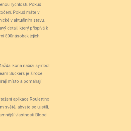
ženou rychlostí. Pokud
otočení. Pokud máte v
nické v aktuálním stavu.
ý detail, který přispívá k
ími 800násobek jejich
Každá ikona nabízí symbol
ream Suckers je široce
bírají místo a pomáhají
světě, abyste se ujistili,
amnější vlastnosti Blood