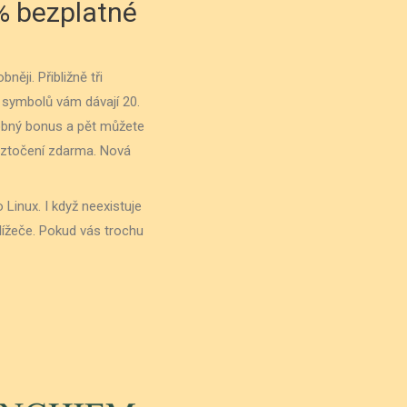
% bezplatné
ěji. Přibližně tři
 symbolů vám dávají 20.
sobný bonus a pět můžete
roztočení zdarma. Nová
inux. I když neexistuje
lížeče. Pokud vás trochu