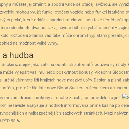
upný a můžete jej změnit, a spodní válce se otáčejí svižnou, ale vyvá
u zrychlit, mohou využít funkci otočení vozidla nebo funkci krátkého 
ých prvků, které oddělují spodní hratelnost, jsou také téměř průkop
teré odemknete dvanáct rakví, abyste odhalili rychlá ocenění – zajímav
é kolo roztočení zdarma vás také může ohromit výplatami přesahujíc
 pohled na možnost velké výhry.
c a hudba
 Suckers, stejně jako většina ostatních automatů, používá symboly. 
rá může vylepšit vaši hru nebo poskytnout bonusy. Videohra Bloodst
si určitě všimnete lidí hrajících nové mrazivé upíry. Design a písně za
tmosféru, protože hledáte nové Blood Suckers s česnekem a kušemi.
ny možné strašidelné ikony a mnohé z nich jsou pravidelné a jiné
om nezávisle analyzuje a hodnotí informovaná online kasina po celém 
věryhodnějších a nejbezpečnějších sázkových stránkách. Mezi nejvýzn
ká RTP 98 %.