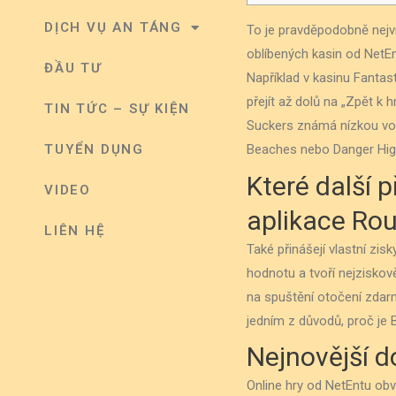
DỊCH VỤ AN TÁNG
To je pravděpodobně nejví
oblíbených kasin od NetEn
ĐẦU TƯ
Například v kasinu Fantas
přejít až dolů na „Zpět 
TIN TỨC – SỰ KIỆN
Suckers známá nízkou vola
TUYỂN DỤNG
Beaches nebo Danger Hig
Které další p
VIDEO
aplikace Rou
LIÊN HỆ
Také přinášejí vlastní zis
hodnotu a tvoří nejziskov
na spuštění otočení zdarm
jedním z důvodů, proč je 
Nejnovější d
Online hry od NetEntu obv