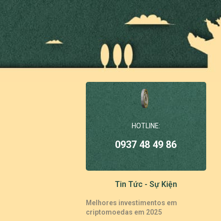
HOTLINE:
0937 48 49 86
Tin Tức - Sự Kiện
Melhores investimentos em
criptomoedas em 2025