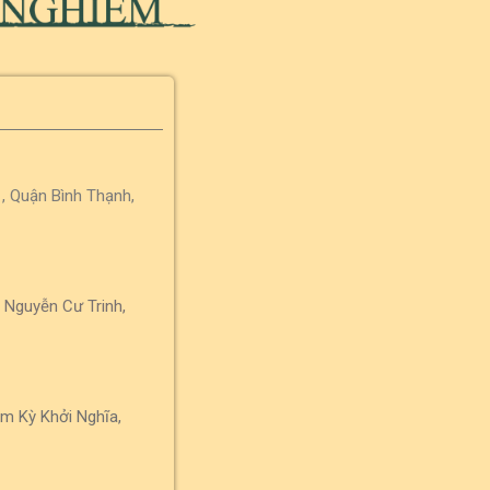
, Quận Bình Thạnh,
 Nguyễn Cư Trinh,
m Kỳ Khởi Nghĩa,