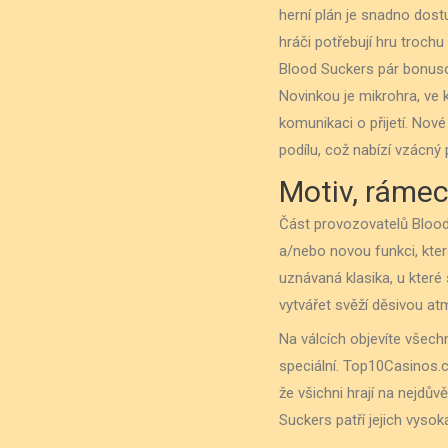
herní plán je snadno dost
hráči potřebují hru troch
Blood Suckers pár bonusov
Novinkou je mikrohra, ve k
komunikaci o přijetí. Nov
podílu, což nabízí vzácný
Motiv, ráme
Část provozovatelů Blood
a/nebo novou funkci, kte
uznávaná klasika, u které 
vytvářet svěží děsivou a
Na válcích objevíte všech
speciální. Top10Casinos.c
že všichni hrají na nejdů
Suckers patří jejich vyso