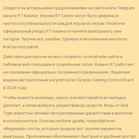
Следите за актуальными предложениями на сайте или в Telegram-
канале Р7 Казино. Игроки R7 Casino могут быть уверены в
честности и безопасности каждой игровой сессии. Посетите
официальный ресурс Р7 Казино и начните выигрывать уже
сегодня. Тысячи игр, кэшбэк, турниры и мгновенные выплаты
всегда под рукой.
Действующие купоны можно получить по email или найти в
пабликах веб-площадки в социальных сетях. Казино R7 работает
на основании официально полученного разрешения. Лицензия
выдана авторитетным регулятором Curacao Gaming Control Board
в 2024 году.
Чтобы вывести выигрыш, нужно сначала перейти во вкладку
Депозит, а затем выбрать раздел Вывод средств. Игры от Red
Tiger известны своими прогрессивными джекпотами и высокой
волатильностью. Если вы любите драйв, попробуйте их
«Megaways» слоты, которые предлагают тысячи вариантов
выигрыша. Приложение обеспечивает быстрый и удобный доступ