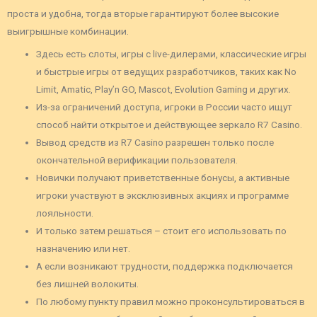
проста и удобна, тогда вторые гарантируют более высокие
выигрышные комбинации.
Здесь есть слоты, игры с live-дилерами, классические игры
и быстрые игры от ведущих разработчиков, таких как No
Limit, Amatic, Play’n GO, Mascot, Evolution Gaming и других.
Из-за ограничений доступа, игроки в России часто ищут
способ найти открытое и действующее зеркало R7 Casino.
Вывод средств из R7 Casino разрешен только после
окончательной верификации пользователя.
Новички получают приветственные бонусы, а активные
игроки участвуют в эксклюзивных акциях и программе
лояльности.
И только затем решаться – стоит его использовать по
назначению или нет.
А если возникают трудности, поддержка подключается
без лишней волокиты.
По любому пункту правил можно проконсультироваться в