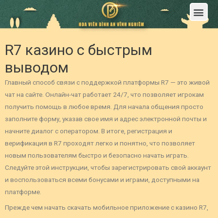
Trang Chủ
Giới Thiệu Hoa Viên Nghĩa Trang Bình An Vĩnh Nghiêm
Sản Phẩm
Bảng Giá
Sơ Đồ Phân Lô
Dịch Vụ An Táng
Đầu Tư
Tin Tức – Sự Kiện
Tuyển dụng
Liên Hệ
R7 казино с быстрым
выводом
Главный способ связи с поддержкой платформы R7 — это живой
чат на сайте. Онлайн-чат работает 24/7, что позволяет игрокам
получить помощь в любое время. Для начала общения просто
заполните форму, указав свое имя и адрес электронной почты и
начните диалог с оператором. В итоге, регистрация и
верификация в R7 проходят легко и понятно, что позволяет
новым пользователям быстро и безопасно начать играть.
Следуйте этой инструкции, чтобы зарегистрировать свой аккаунт
и воспользоваться всеми бонусами и играми, доступными на
платформе.
Прежде чем начать скачать мобильное приложение с казино R7,