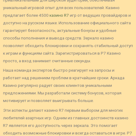
уникальный игровой опыт для всех пользователей. Казино
предлагает более 4500
казино R7
игр от ведущих провайдеров и
доступно на русском языке. Использование официального сайта
гарантирует безопасность, актуальные бонусы и удобные
способы пополнения и вывода средств. Зеркало казино
позволяет обходить блокировки и сохранять стабильный доступ
к играм и функциям сайта. Зарегистрироваться в Р7 Казино
просто, а вход занимает считанные секунды.
Наша команда экспертов быстро реагирует на запросы и
работает над решением проблем в кратчайшие сроки. Аркада
Казино регулярно радует своих клиентов уникальными
предложениями. Мы разработали систему бонусов, которая
мотивирует и позволяет выигрывать больше.
Эти аспекты делают казино R7 первым выбором для многих
любителей азартных игр. Одним из главных достоинств казино
R7 является его доступность через зеркала. Это помогает
обходить возможные блокировки и всегда оставаться в игре. Р7