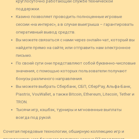
круглосуточно работающей службе технической
поддержки.
Казино позволяет проводить полноценные игровые
сессии «на интерес», а в случае выигрыша – гарантировать
оперативный вывод средств.
Вы можете связаться с нами через онлайн-чат, который вы
найдете прямо на сайте, или отправить нам электронное
письмо.
По своей сути они представляют собой буквенно-числовые
значения, с помощью которых пользователи получают
бонусы различного направления.
Вы можете выбрать Сбербанк, СБП, СберPay, Альфа-Банк,
Piastrix, VouWallet, а также Bitcoin, Ethereum, Litecoin, Tether и
TRON.
Тысячи игр, кэшбэк, турниры и мгновенные выплаты
всегда под рукой.
Сочетая передовые технологии, обширную коллекцию игр и