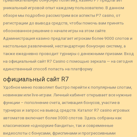
привлекательную бонусную политику, казино Р7 предлагает
уникальный игровой опыт каждому пользователю. В данном
обзоре мы подробно рассмотрим все аспекты Р7 casino, от
регистрации до вывода средств, чтобы помочь вам принять
обоснованное решение о начале игры на этом сайте.
Администрация казино предлагает игрокам более 9000 слотов и
настольных развлечений, нестандартную бонусную систему, а
также ежедневно проводит турниры с денежными призами. Вход
на официальный сайт R7 Casino с помощью зеркала — на сегодня
единственный способ попасть на платформу.
официальный сайт R7
Удобное меню позволяет быстро перейти к популярным слотам,
новинкам или live‑играм. Личный кабинет открывает все нужные
функции – пополнение счета, активация бонусов, участие в
турнирах и запрос на вывод средств. Каталог R7 casino игровых
автоматов включает более 3000 слотов. Здесь собраны как
классические «однорукие бандиты», так и современные
видеослоты с бонусами, фриспинами и прогрессивными