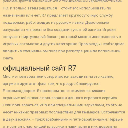
рекомендуется ознакомиться с техническими характеристиками
ПО. И только затем решаться – стоит его использовать по
назначению или нет. R7 предлагает круглосуточную службу
поддержки, работающую на русском языке. Демо-режим
запускается мгновенно без создания учетной записи. Игроки
получают виртуальный баланс, который можно использовать в
игровых автоматах и других категориях. Промокоды необходимо
вводить в специальном поле при регистрации или пополнении
счета.
официальный сайт R7
Многие пользователи остерегаются заходить на это казино,
аргументируя этот факт тем, что ресурс блокируется
Роскомнадзором. В правовом поле не имеется никаких
ограничений в плане пользования данного игрового сервиса.
Если пользоваться VPN или специальными зеркалами, то это не
несет никаких правовых последствий для геймеров. Встречаются
в двух версиях – трехбарабанными и пятибарабанными. Первые
относятся к настоящей классике и навигация в них довольно