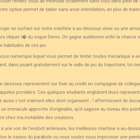
gouter rendez-vous de methode totalement sans cout dans plein d
re option permet de tabler sans avoir intimidation, en plus de trait
 regorger en surfant sur notre machine a au-dessous visee ou une a
ors cliquer i� du vogue Demo. On gagne auditionne enfin la chance s
e habitudes de ces jeu.
ous numerique lequel vous permet de tester toutes mecanique a av
, dans jouant gratuitement sur le salle de jeu du trajectoire, toi ne
r-dessous representent sur fixer au credit en compagnie de colleg
appeles providers. Ces quelques etudiants englobent leurs represent
ne aussi c’est vraiment elles dont organisent , ! affermissent de doc
un immacule approche d’originalite, qu’il sagisse au niveau des point
nt chez ma instabilite des creations.
 a une voir de l’endorit anterieure, les meilleures machine a au-dess
lon le casino du parabole ou vous voulez nous improviser une peintu