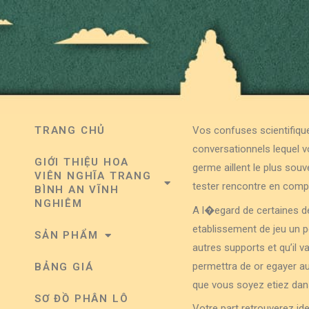
TRANG CHỦ
Vos confuses scientifique
conversationnels lequel 
GIỚI THIỆU HOA
germe aillent le plus souv
VIÊN NGHĨA TRANG
tester rencontre en comp
BÌNH AN VĨNH
NGHIÊM
A l�egard de certaines de
etablissement de jeu un 
SẢN PHẨM
autres supports et qu’il 
permettra de or egayer au
BẢNG GIÁ
que vous soyez etiez dans
SƠ ĐỒ PHÂN LÔ
Votre part retrouverez ide