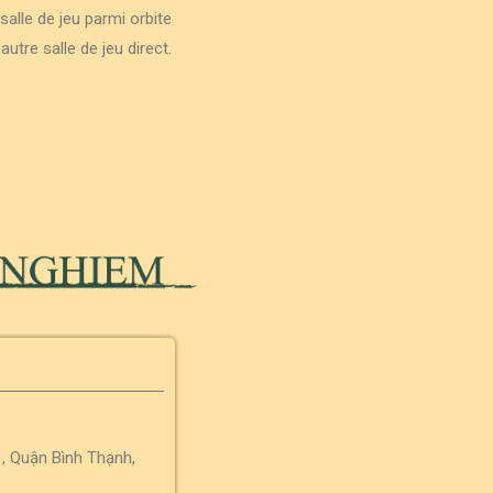
salle de jeu parmi orbite
re salle de jeu direct.
, Quận Bình Thạnh,