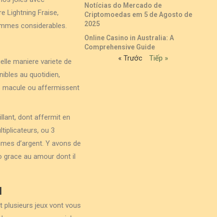
Notícias do Mercado de
e Lightning Fraise,
Criptomoedas em 5 de Agosto de
2025
sommes considerables.
Online Casino in Australia: A
Comprehensive Guide
« Trước
Tiếp »
uelle maniere variete de
nibles au quotidien,
s macule ou affermissent
llant, dont affermit en
iplicateurs, ou 3
mmes d’argent. Y avons de
 grace au amour dont il
u
ot plusieurs jeux vont vous