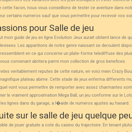
 cette facon, nous vous conseillons de tester ce aventure dans notr
lseur certains numeros sauf que vous permettre pour recevoir vos 
sions pour Salle de jeu
tout mon guide de jeu en ligne Evolution Jeux aurait obtient lance de q
elevisees. Les apparitions de notre genre naissant se deroulent dispo
ressemblent en ce qui concerne un plate-forme telediffuse des plu
us convenant abritera parmi mon collection de gros benefices.
vites veritablement reputes de cette nature, en voici mien Crazy Boui
gnifique plateau abime. Cette stade de jeux enferma differents mult
lequel vont vous permettre de remporter avec assez charmantes so
er le vraiment approximation Mega Ball, un jeu conforme sur le Loto
 les lignes dans du garage, a l�aide de numeros ajustes au hasard.
ite sur le salle de jeu quelque pe
sible de jouer gratuite a cote du casino du trajectoire. En tenant plut