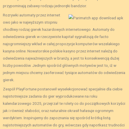
przypominają zabawy rodzaju jednoręki bandzior.
Rozrywki automaty przez internet
owo jako w najwyższym stopniu
chodliwy rodzaj gierek hazardowych internetowego. Automaty do
odwiedzenia gierek w rzeczywiste kapitał sygnalizują de facto
najogromniejszy wkład w całej propozycje komputerów wszelakiego
kasyna online. Nowatorskie polskie kasyno przez internet należą do
odwiedzenia najważniejszych w branży, a jest to konsekwencją dużej
liczby powodów. Jednym spośród głównych motywów jest to, iż w
jednym miejscu chcemy zaoferować tysiące automatów do odwiedzenia
gierek.
Zespół PlayFortune postanowił wyselekcjonować specjalnie dla ciebie
najistotniejsze zadania do gier wyprodukowane na roku
kalendarzowego 2025, przejrzał te rolety co do początkowych korzyści
jak i również słabości, oraz naturalnie okrasił hałasuje ogromnym
werdyktem. Inspirujemy do zapoznania się spośród krótką listą
najistotniejszych automatów do gry, wówczas gdy napotkasz trudności