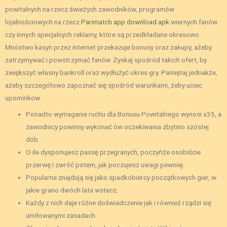
powitalnych na rzecz świeżych zawodników, programów
lojalnościowych na rzecz
Parimatch app download apk
wiernych fanów
czy innych specjalnych reklamy, które są przedkładane okresowo.
Mnóstwo kasyn przez internet przekazuje bonusy oraz zakupy, ażeby
zatrzymywać i powstrzymać fanów. Zyskaj spośród takich ofert, by
zwiększyć własny bankroll oraz wydłużyć okres gry. Pamiętaj jednakże,
ażeby szczegółowo zapoznać się spośród warunkami, żeby uciec
upominkow.
Ponadto wymaganie ruchu dla Bonusu Powitalnego wynosi x35, a
zawodnicy powinny wykonać ów oczekiwania zbytnio szóstej
dób.
O ile dysponujesz passę przegranych, poczyńże osobiście
przerwę i zwróć potem, jak poczujesz uwagi pewniej.
Popularne znajdują się jako spadkobiercy początkowych gier, w
jakie grano dwóch lata wstecz.
Każdy z nich daje różne doświadczenie jak i również rządzi się
umiłowanymi zasadach.