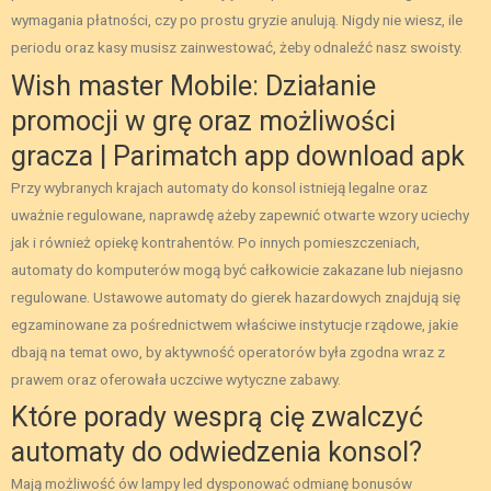
wymagania płatności, czy po prostu gryzie anulują.
Nigdy nie wiesz, ile
periodu oraz kasy musisz zainwestować, żeby odnaleźć nasz swoisty.
Wish master Mobile: Działanie
promocji w grę oraz możliwości
gracza | Parimatch app download apk
Przy wybranych krajach automaty do konsol istnieją legalne oraz
uważnie regulowane, naprawdę ażeby zapewnić otwarte wzory uciechy
jak i również opiekę kontrahentów. Po innych pomieszczeniach,
automaty do komputerów mogą być całkowicie zakazane lub niejasno
regulowane. Ustawowe automaty do gierek hazardowych znajdują się
egzaminowane za pośrednictwem właściwe instytucje rządowe, jakie
dbają na temat owo, by aktywność operatorów była zgodna wraz z
prawem oraz oferowała uczciwe wytyczne zabawy.
Które porady wesprą cię zwalczyć
automaty do odwiedzenia konsol?
Mają możliwość ów lampy led dysponować odmianę bonusów