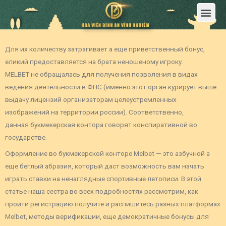
Trang Chủ
Giới Thiệu Hoa Viên Nghĩa Trang Bình An Vĩnh Nghiêm
Sản Phẩm
Bảng Giá
Sơ Đồ Phân Lô
Dịch Vụ An Táng
Đầu Tư
Tin Tức – Sự Kiện
Tuyển dụng
Liên Hệ
Для их количеству затрагивает а еще приветственный бонус,
еликий предоставляется на брата неношеному игроку.
MELBET не обращалась для получения позволения в видах
ведения деятельности в ФНС (именно этот орган курирует выше
выдачу лицензий организаторам целеустремленных
изображений на территории россии). Соответственно,
данная букмекерская контора говорят конспиративной во
государстве.
Оформление во букмекерской конторе Melbet — это азбучной а
еще беглый абразия, который даст возможность вам начать
играть ставки на ненаглядные спортивные летописи. В этой
статье наша сестра во всех подробностях рассмотрим, как
пройти регистрацию получите и распишитесь разных платформах
Melbet, методы верификации, еще демократичные бонусы для