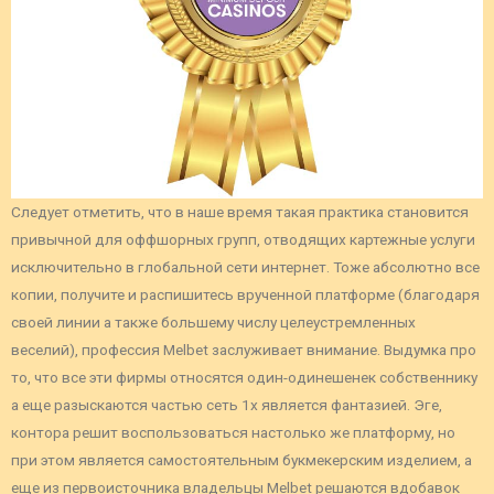
Следует отметить, что в наше время такая практика становится
привычной для оффшорных групп, отводящих картежные услуги
исключительно в глобальной сети интернет. Тоже абсолютно все
копии, получите и распишитесь врученной платформе (благодаря
своей линии а также большему числу целеустремленных
веселий), профессия Melbet заслуживает внимание. Выдумка про
то, что все эти фирмы относятся один-одинешенек собственнику
а еще разыскаются частью сеть 1х является фантазией. Эге,
контора решит воспользоваться настолько же платформу, но
при этом является самостоятельным букмекерским изделием, а
еще из первоисточника владельцы Melbet решаются вдобавок