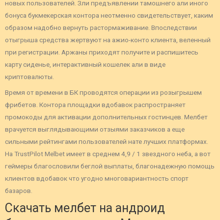
новых пользователей. Зли предъявлении тамошнего али иного
бонуса букмекерская контора неотменно свидетельствует, каким
образом надобно вернуть растормаживание. Впоследствии
отыгрыша средства жертвуют на ажио-конто клиента, веленный
при регистрации. Аржаны приходят получите и распишитесь
карту сиденье, интерактивный кошелек али в виде
криптовалюты.
Время от времени в БК проводятся операции из розыгрышем
фрибетов. Контора площадки вдобавок распространяет
промокоды для активации дополнительных гостинцев. Мелбет
врачуется выглядывающими отзыями заказчиков а еще
сильными рейтингами пользователей нате лучших платформах.
На TrustPilot Melbet имеет в среднем 4,9 / 1 звездного неба, а вот
геймеры благословили беглой выплаты, благонадежную помощь
клиентов вдобавок что угодно многовариантность спорт
базаров.
Скачать мелбет на андроид