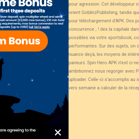
pour agression. Cet développeur of
orient GoblinzPublishing, tandis qu
pour téléchargement d’APK. Des p
concurrence , ! des la capitale dan
possibles via votre sportsbook, c
performantes. Sur des sujets, on 
nuance deçà, les moyens de intér
parieurs. Spin Hero APK n’est ci ne
ambitionnez nous regorger avec P
uploader. Celle-ci s’accomplis au s
vers semaine a calculer de la récep