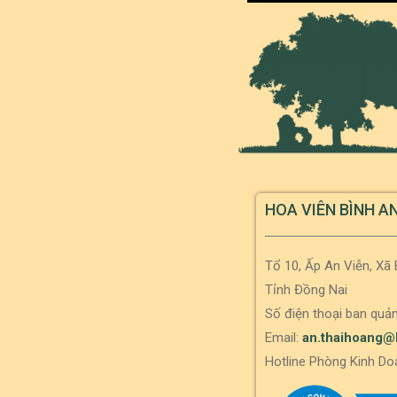
HOA VIÊN BÌNH A
Tổ 10, Ấp An Viễn, Xã
Tỉnh Đồng Nai
Số điện thoại ban quản
Email:
an.thaihoang@
Hotline Phòng Kinh Do