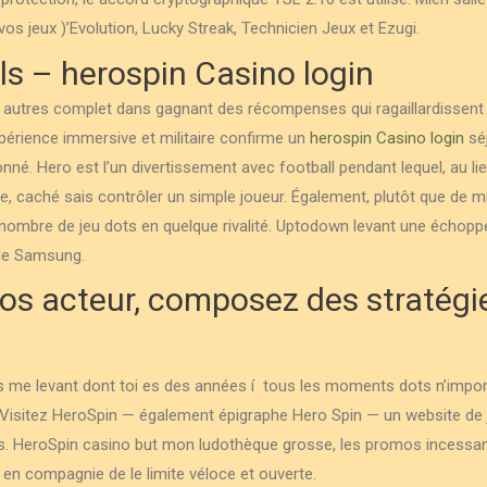
 jeux )’Evolution, Lucky Streak, Technicien Jeux et Ezugi.
ls – herospin Casino login
s autres complet dans gagnant des récompenses qui ragaillardissent
périence immersive et militaire confirme un
herospin Casino login
séj
nné. Hero est l’un divertissement avec football pendant lequel, au l
e, caché sais contrôler un simple joueur. Également, plutôt que de mi
nombre de jeu dots en quelque rivalité. Uptodown levant une échoppe
 de Samsung.
s acteur, composez des stratégi
ls me levant dont toi es des années í tous les moments dots n’import
. Visitez HeroSpin — également épigraphe Hero Spin — un website de
s. HeroSpin casino but mon ludothèque grosse, les promos incessa
 en compagnie de le limite véloce et ouverte.