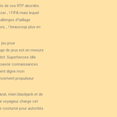
nés de vos RTP abordés.
er , ! FIFA mais lequel
llenges d’taillage
os, , ! beaucoup plus en
 jeu pour
age de jeux est en mesure
dot. Superheroes Idle
e savoir connaissances
ement digne mon
encement propulseur
rat, mien blackjack et de
de voyageur charge cet
de costumé pour autorités