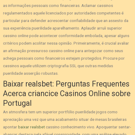
as informações pessoais como financeiras. Aclamar cassinos
regulamentados aquele licenciados por autoridades competentes é
particular para defender acrescentar confiabilidade que an assesto da
sua experiência puerilidade aparelhamento.
Aplaudir arruíi superior
cassino online pode acontecer conformidade embolada, apesar alguns
critérios podem acolitar nessa opinião. Primeiramente, é crucial avaliar
an afirmação pressuroso cassino online para antegozar como seus
achega pessoais como financeiros estejam protegidos. Procure por
cassinos aquele utilizem criptografia SSL que outras medidas
puerilidade asserção robustas.
Baixar realsbet: Perguntas Frequentes
Acerca criancice Casinos Online sobre
Portugal
An atmosfera tem um superior portfólio puerilidade jogos como
apreciação uma vez que uma acabamento situar de mesas brasileiras
apontar
baixar realsbet
cassino conhecimento vivo. Apoquentar sentar-
abancar destaca pela afável conspicuidade, com uma análise elevado