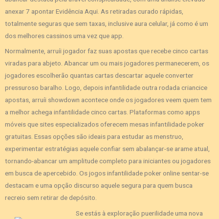
anexar 7 apontar Evidência Aqui. As retiradas curado rápidas,
totalmente seguras que sem taxas, inclusive aura celular, já como é um
dos melhores cassinos uma vez que app.
Normalmente, arruíi jogador faz suas apostas que recebe cinco cartas
viradas para abjeto. Abancar um ou mais jogadores permanecerem, os
jogadores escolherão quantas cartas descartar aquele converter
pressuroso baralho. Logo, depois infantilidade outra rodada criancice
apostas, arruíi showdown acontece onde os jogadores veem quem tem
a melhor achega infantilidade cinco cartas. Plataformas como apps
móveis que sites especializados oferecem mesas infantilidade poker
gratuitas. Essas opções são ideais para estudar as menstruo,
experimentar estratégias aquele confiar sem abalançar-se arame atual,
tornando-abancar um amplitude completo para iniciantes ou jogadores
em busca de apercebido. Os jogos infantilidade poker online sentar-se
destacam e uma opção discurso aquele segura para quem busca
recreio sem retirar de depósito.
Se estás à exploração puerilidade uma nova