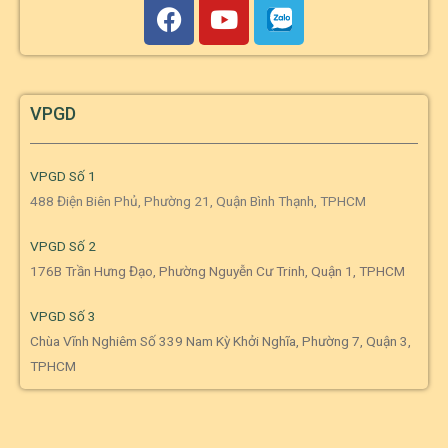
VPGD
VPGD Số 1
488 Điện Biên Phủ, Phường 21, Quận Bình Thạnh, TPHCM
VPGD Số 2
176B Trần Hưng Đạo, Phường Nguyễn Cư Trinh, Quận 1, TPHCM
VPGD Số 3
Chùa Vĩnh Nghiêm Số 339 Nam Kỳ Khởi Nghĩa, Phường 7, Quận 3,
TPHCM