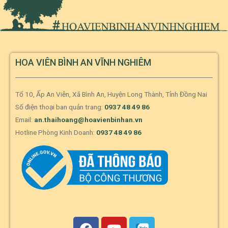
HOA VIÊN BÌNH AN VĨNH NGHIÊM
Tổ 10, Ấp An Viễn, Xã Bình An, Huyện Long Thành, Tỉnh Đồng Nai
Số điện thoại ban quản trang:
0937 48 49 86
Email:
an.thaihoang@hoavienbinhan.vn
Hotline Phòng Kinh Doanh:
0937 48 49 86