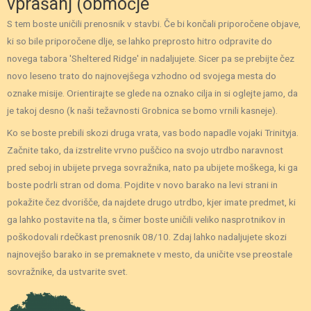
vprašanj (območje
S tem boste uničili prenosnik v stavbi. Če bi končali priporočene objave,
ki so bile priporočene dlje, se lahko preprosto hitro odpravite do
novega tabora 'Sheltered Ridge' in nadaljujete. Sicer pa se prebijte čez
novo leseno trato do najnovejšega vzhodno od svojega mesta do
oznake misije. Orientirajte se glede na oznako cilja in si oglejte jamo, da
je takoj desno (k naši težavnosti Grobnica se bomo vrnili kasneje).
Ko se boste prebili skozi druga vrata, vas bodo napadle vojaki Trinityja.
Začnite tako, da izstrelite vrvno puščico na svojo utrdbo naravnost
pred seboj in ubijete prvega sovražnika, nato pa ubijete moškega, ki ga
boste podrli stran od doma. Pojdite v novo barako na levi strani in
pokažite čez dvorišče, da najdete drugo utrdbo, kjer imate predmet, ki
ga lahko postavite na tla, s čimer boste uničili veliko nasprotnikov in
poškodovali rdečkast prenosnik 08/10. Zdaj lahko nadaljujete skozi
najnovejšo barako in se premaknete v mesto, da uničite vse preostale
sovražnike, da ustvarite svet.