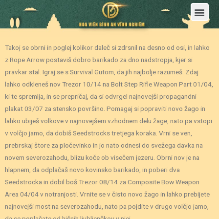
Trang Chủ
Giới Thiệu Hoa Viên Nghĩa Trang Bình An Vĩnh Nghiêm
Sản Phẩm
Bảng Giá
Sơ Đồ Phân Lô
Dịch Vụ An Táng
Đầu Tư
Tin Tức – Sự Kiện
Tuyển dụng
Liên Hệ
Takoj se obrni in poglej kolikor daleč si zdrsnil na desno od osi, in lahko
z Rope Arrow postaviš dobro barikado za dno nadstropja, kjer si
pravkar stal. Igraj se s Survival Gutom, da jih najbolje razumeš. Zdaj
lahko odkleneš nov Trezor 10/14 na Bolt Step Rifle Weapon Part 01/04,
ki te spremlja, in se prepričaj, da si odvrgel najnovejši propagandni
plakat 03/07 za stensko površino.
Pomagaj si popraviti novo žago in
lahko ubiješ volkove v najnovejšem vzhodnem delu žage, nato pa vstopi
v volčjo jamo, da dobiš Seedstrocks tretjega koraka. Vrni se ven,
prebrskaj štore za pločevinko in jo nato odnesi do svežega davka na
novem severozahodu, blizu koče ob visečem jezeru. Obrni nov je na
hlapnem, da odplačaš novo kovinsko barikado, in poberi dva
Seedstrocka in dobil boš Trezor 08/14 za Composite Bow Weapon
Area 04/04 v notranjosti. Vrnite se v čisto novo žago in lahko prebijete
najnovejši most na severozahodu, nato pa pojdite v drugo volčjo jamo,
da se poplačate od hišnih ljubljenčkov v njej.