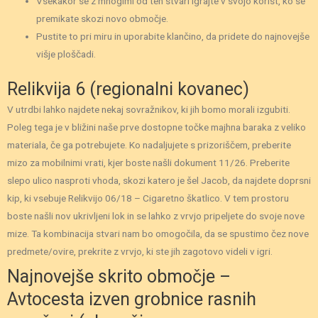
Vsekakor se z mnogimi od teh stvari igrajte v svojo korist, ko se
premikate skozi novo območje.
Pustite to pri miru in uporabite klančino, da pridete do najnovejše
višje ploščadi.
Relikvija 6 (regionalni kovanec)
V utrdbi lahko najdete nekaj sovražnikov, ki jih bomo morali izgubiti.
Poleg tega je v bližini naše prve dostopne točke majhna baraka z veliko
materiala, če ga potrebujete. Ko nadaljujete s prizoriščem, preberite
mizo za mobilnimi vrati, kjer boste našli dokument 11/26. Preberite
slepo ulico nasproti vhoda, skozi katero je šel Jacob, da najdete doprsni
kip, ki vsebuje Relikvijo 06/18 – Cigaretno škatlico. V tem prostoru
boste našli nov ukrivljeni lok in se lahko z vrvjo pripeljete do svoje nove
mize. Ta kombinacija stvari nam bo omogočila, da se spustimo čez nove
predmete/ovire, prekrite z vrvjo, ki ste jih zagotovo videli v igri.
Najnovejše skrito območje –
Avtocesta izven grobnice rasnih