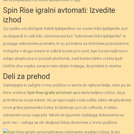
Spin Rise igralni avtomati: Izvedite
izhod
Za razliko od običajnih hišnih ljubljenčkov so visoki hišni ljubljenčki, kot
so leopardi in vaši loki, obravnavani kot "edinstveni hišni ljubljenčki" in
ponujajo edinstvene prevleke, ki so potrebne za določene posodobitve.
Vstopite v drugo mesto in odkrili boste prvi svet, kjer boste našli novo
izdajo eksploziva iz praznih pločevink, med katere lahko vržete ljudi.
Uničite dva vojaka zunaj in nato ubijte tretjega, da pridete iz stavbe.
Deli za prehod
Zamenjajte in zažgite vrvno puščico iz enote do njihove ladje, nato pa se
hitro vrnite in
Spin Rise igralni avtomati
uporabite ladjino ročico, da jo
pritrdite na svoje mesto. Ko je najnovejša voda odšla, lahko eksplodirate
nove grške plamenske čolne, ki blokirajo pot do odhoda, in lahko
zahtevate svojo nagrado. Nikoli ne izpustite zadnjega dokumenta na
poti ven – nahaja se ob skulpturi blizu domovine z vrvno puščico.
Danes odstranite srednjo ročico, ki bo