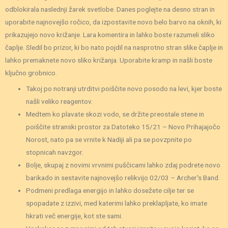
odblokirala naslednji žarek svetlobe. Danes poglejte na desno stran in
uporabite najnovejšo ročico, da izpostavite novo belo barvo na oknih, ki
prikazujejo novo križanje. Lara komentira in lahko boste razumeli sliko
čaplje. Sledil bo prizor, ki bo nato pojdil na nasprotno stran slike čaplje in
lahko premaknete novo sliko križanja. Uporabite kramp in našli boste
ključno grobnico.
Takoj po notranji utrditvi poiščite novo posodo na levi, kjer boste
našli veliko reagentov.
Medtem ko plavate skozi vodo, se držite preostale stene in
poiščite stranski prostor za Datoteko 15/21 – Novo Prihajajočo
Norost, nato pa se vrnite k Nadiji ali pa se povzpnite po
stopnicah navzgor.
Bolje, skupaj z novimi vrvnimi puščicami lahko zdaj podrete novo
barikado in sestavite najnovejšo relikvijo 02/03 – Archer's Band.
Podmeni predlaga energijo in lahko dosežete cilje ter se
spopadate z izzivi, med katerimi lahko preklapljate, ko imate
hkrati več energije, kot ste sami.