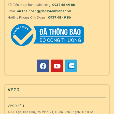
Số điện thoại ban quản trang:
0937 48 49 86
Email:
an.thaihoang@hoavienbinhan.vn
Hotline Phòng Kinh Doanh:
0937 48 49 86
VPGD
VPGD Số 1
488 Điện Biên Phủ, Phường 21, Quận Bình Thạnh, TPHCM