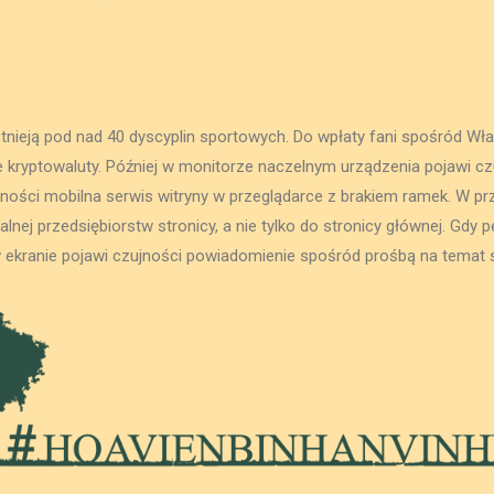
tnieją pod nad 40 dyscyplin sportowych. Do wpłaty fani spośród W
e kryptowaluty. Później w monitorze naczelnym urządzenia pojawi cz
zności mobilna serwis witryny w przeglądarce z brakiem ramek. W p
lnej przedsiębiorstw stronicy, a nie tylko do stronicy głównej. Gdy
ekranie pojawi czujności powiadomienie spośród prośbą na temat s