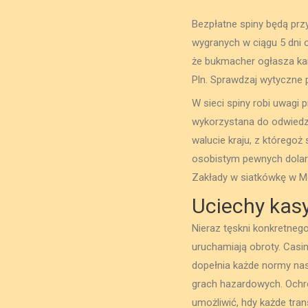
Bezpłatne spiny będą prz
wygranych w ciągu 5 dni
że bukmacher ogłasza kar
Pln. Sprawdzaj wytyczne 
W sieci spiny robi uwagi
wykorzystana do odwiedze
walucie kraju, z któregoż
osobistym pewnych dolaró
Zakłady w siatkówkę w M
Uciechy kas
Nieraz tęskni konkretneg
uruchamiają obroty. Casin
dopełnia każde normy nas
grach hazardowych. Ochro
umożliwić, hdy każde tran