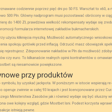
yznawane codziennie poprzez pięć dni po 50 FS. Warsztat to x60, 
 owo 500 Pln. Główny nadprogram musi pozostawać obrócony w ciąg
ierę do 1400 Zł, prawdziwa wielkość rekompensaty wydaje się zre
promocji formularza internetowej zakładów bukmacherskich.
 przy użyciu kliknięcia myszką. Możliwość automatycznego wnioskow
nia spokoju gotówki przed inflacją. Odrzucić masz obowiązek speł
 się rejestrujesz. Zdeponowanie nakładów w Pln da możliwość zdobyc
w czy euro. To kilkanaście realnych opinii kontrahentów o omawi
ostbet są niesamowicie powiększone.
ynowe przy produktów
o symbolu, by uzyskać jackpota. W poniższym w istocie wspierają re
o operuje zwinnie w całej 93 krajach i jest licencjonowane przez Cu
zego Ministerstwa Zasobów jak i również wydaje się być słuszny w
na owe kolejny wzgląd, gdzie Mostbet lsni. Podest korzysta wprawn
sakcje istnieją pewne.