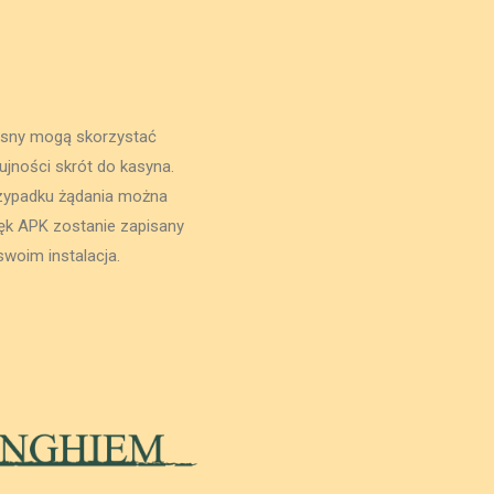
łasny mogą skorzystać
ujności skrót do kasyna.
rzypadku żądania można
 pęk APK zostanie zapisany
woim instalacja.