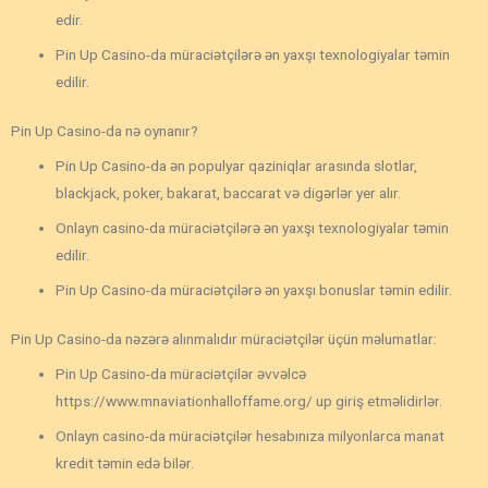
edir.
Pin Up Casino-da müraciətçilərə ən yaxşı texnologiyalar təmin
edilir.
Pin Up Casino-da nə oynanır?
Pin Up Casino-da ən populyar qaziniqlar arasında slotlar,
blackjack, poker, bakarat, baccarat və digərlər yer alır.
Onlayn casino-da müraciətçilərə ən yaxşı texnologiyalar təmin
edilir.
Pin Up Casino-da müraciətçilərə ən yaxşı bonuslar təmin edilir.
Pin Up Casino-da nəzərə alınmalıdır müraciətçilər üçün məlumatlar:
Pin Up Casino-da müraciətçilər əvvəlcə
https://www.mnaviationhalloffame.org/ up giriş etməlidirlər.
Onlayn casino-da müraciətçilər hesabınıza milyonlarca manat
kredit təmin edə bilər.