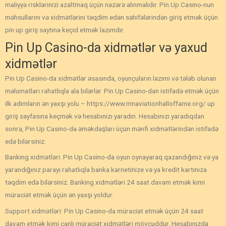
maliyyə risklərinizi azaltmaq üçün nəzərə alınmalıdır. Pin Up Casino-nun
məhsullarını və xidmətlərini təqdim edən səhifələrindən giriş etmək üçün
pin up giriş saytına keçid etmək lazımdır.
Pin Up Casino-da xidmətlər və yaxud
xidmətlər
Pin Up Casino-da xidmətlər əsasında, oyunçuların lazımi və tələb olunan
məlumatları rahatlıqla ala bilərlər. Pin Up Casino-dan istifadə etmək üçün
ilk adımların ən yaxşı yolu – https://www.mnaviationhalloffame.org/ up
giriş sayfasına keçmək və hesabınızı yaradın. Hesabınızı yaradıqdan
sonra, Pin Up Casino-da əməkdaşları üçün mənfi xidmətlərindən istifadə
edə bilərsiniz:
Banking xidmətləri: Pin Up Casino-da oyun oynayaraq qazandığınız və ya
yarandığınız parayı rahatlıqla banka karnetinize və ya kredit kartınıza
təqdim edə bilərsiniz. Banking xidmətləri 24 saat davam etmək kimi
müraciət etmək üçün ən yaxşı yoldur.
Support xidmətləri: Pin Up Casino-da müraciət etmək üçün 24 saat
davam etmək kimi canlı müraciət xidmətləri mövcuddur. Hesabınızda