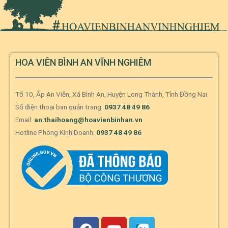
HOA VIÊN BÌNH AN VĨNH NGHIÊM
Tổ 10, Ấp An Viễn, Xã Bình An, Huyện Long Thành, Tỉnh Đồng Nai
Số điện thoại ban quản trang:
0937 48 49 86
Email:
an.thaihoang@hoavienbinhan.vn
Hotline Phòng Kinh Doanh:
0937 48 49 86