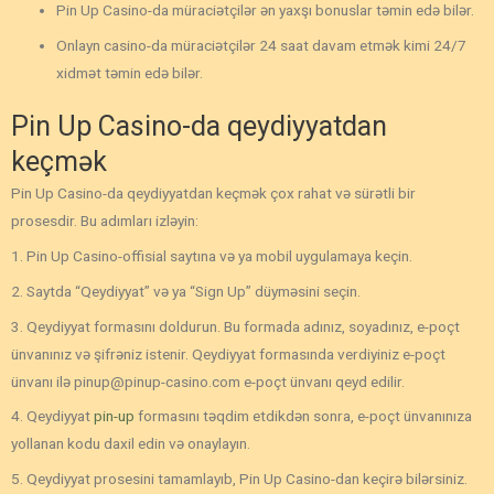
Pin Up Casino-da müraciətçilər ən yaxşı bonuslar təmin edə bilər.
Onlayn casino-da müraciətçilər 24 saat davam etmək kimi 24/7
xidmət təmin edə bilər.
Pin Up Casino-da qeydiyyatdan
keçmək
Pin Up Casino-da qeydiyyatdan keçmək çox rahat və sürətli bir
prosesdir. Bu adımları izləyin:
1. Pin Up Casino-offisial saytına və ya mobil uygulamaya keçin.
2. Saytda “Qeydiyyat” və ya “Sign Up” düyməsini seçin.
3. Qeydiyyat formasını doldurun. Bu formada adınız, soyadınız, e-poçt
ünvanınız və şifrəniz istenir. Qeydiyyat formasında verdiyiniz e-poçt
ünvanı ilə pinup@pinup-casino.com e-poçt ünvanı qeyd edilir.
4. Qeydiyyat
pin-up
formasını təqdim etdikdən sonra, e-poçt ünvanınıza
yollanan kodu daxil edin və onaylayın.
5. Qeydiyyat prosesini tamamlayıb, Pin Up Casino-dan keçirə bilərsiniz.