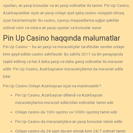
oyunları, ən yaxşı bonuslar və ən yaxşı xidmətlər ilə tanınır. Pin Up Casino,
Azərbaycanlılar üçün ən yaxşı onlayn qızıl qalıq casino vəziyyəti olmaq
üçün hazırlanmışdır. Bu casino, oyunçu məqsədlərinə uyğun şəkildə
xidmət verir və onlara ən yaxşı oyunlar və bonuslar sunar.
Pin Up Casino haqqında məlumatlar
Pin Up Casino – bu ən yaxşı və müraciətçilər tərəfindən sevilen onlayn
kimi qeyd edilən casino səhifəsidir. Bu səhifə 2017-cü ilin yanayıqında
təşkil edilmiş və hər il daha yaxşı və daha geniş xidmətlər ilə müraciət
edilir. Pin Up Casino, Azərbaycanın müraciətçilərinə da müraciət edilə
bilər.
Pin Up Casino Onlayn Azərbaycan üçün nə mənimsənilir?
Pin Up Casino, Azərbaycan dilləndi və Azərbaycan
müraciətçilərinə müraciət edilə bilən xidmətlər təmin edir.
Onlayn casino-da 100+ qazino və 1000+ qaziniq təmin edir.
Pin Up Casino-da müraciətçilərə ən yaxşı bonuslar təmin edilir.
Onlayn casino-da 24 saat davam etmək kimi 24/7 xidmət təmin