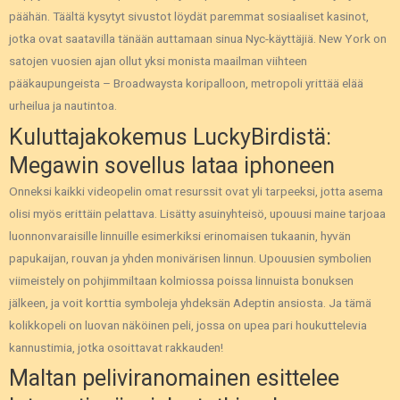
päähän. Täältä kysytyt sivustot löydät paremmat sosiaaliset kasinot,
jotka ovat saatavilla tänään auttamaan sinua Nyc-käyttäjiä.
New York on
satojen vuosien ajan ollut yksi monista maailman viihteen
pääkaupungeista – Broadwaysta koripalloon, metropoli yrittää elää
urheilua ja nautintoa.
Kuluttajakokemus LuckyBirdistä:
Megawin sovellus lataa iphoneen
Onneksi kaikki videopelin omat resurssit ovat yli tarpeeksi, jotta asema
olisi myös erittäin pelattava. Lisätty asuinyhteisö, upouusi maine tarjoaa
luonnonvaraisille linnuille esimerkiksi erinomaisen tukaanin, hyvän
papukaijan, rouvan ja yhden monivärisen linnun. Upouusien symbolien
viimeistely on pohjimmiltaan kolmiossa poissa linnuista bonuksen
jälkeen, ja voit korttia symboleja yhdeksän Adeptin ansiosta. Ja tämä
kolikkopeli on luovan näköinen peli, jossa on upea pari houkuttelevia
kannustimia, jotka osoittavat rakkauden!
Maltan peliviranomainen esittelee