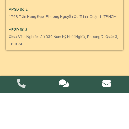
VPGD Số 2
176B Trần Hưng Đạo, Phường Nguyễn Cư Trinh, Quận 1, TPHCM
VPGD Số 3
Chùa Vĩnh Nghiêm Số 339 Nam Kỳ Khởi Nghĩa, Phường 7, Quận 3,
TPHCM