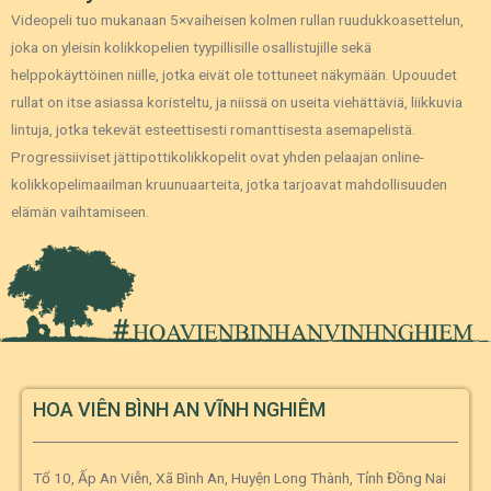
Videopeli tuo mukanaan 5×vaiheisen kolmen rullan ruudukkoasettelun,
joka on yleisin kolikkopelien tyypillisille osallistujille sekä
helppokäyttöinen niille, jotka eivät ole tottuneet näkymään. Upouudet
rullat on itse asiassa koristeltu, ja niissä on useita viehättäviä, liikkuvia
lintuja, jotka tekevät esteettisesti romanttisesta asemapelistä.
Progressiiviset jättipottikolikkopelit ovat yhden pelaajan online-
kolikkopelimaailman kruunuaarteita, jotka tarjoavat mahdollisuuden
elämän vaihtamiseen.
HOA VIÊN BÌNH AN VĨNH NGHIÊM
Tổ 10, Ấp An Viễn, Xã Bình An, Huyện Long Thành, Tỉnh Đồng Nai