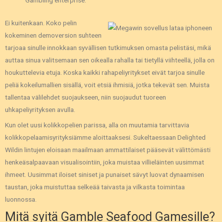
Gambling enterprise.
Ei kuitenkaan. Koko pelin
kokeminen demoversion suhteen
tarjoaa sinulle innokkaan syvällisen tutkimuksen omasta pelistäsi, mikä
auttaa sinua valitsemaan sen oikealla rahalla tai tietyllä viihteellä, jolla on
houkuttelevia etuja. Koska kaikki rahapeliyritykset eivät tarjoa sinulle
peliä kokeilumallien sisällä, voit etsiä ihmisiä, jotka tekevät sen. Muista
tallentaa välilehdet suojaukseen, niin suojaudut tuoreen
uhkapeliyrityksen avulla.
Kun olet uusi kolikkopelien parissa, alla on muutamia tarvittavia
kolikkopelaamisyrityksiämme aloittaaksesi. Sukeltaessaan Delighted
Wildin lintujen eloisaan maailmaan ammattilaiset pääsevät välittömästi
henkeäsalpaavaan visualisointiin, joka muistaa villieläinten uusimmat
ihmeet. Uusimmat iloiset siniset ja punaiset sävyt luovat dynaamisen
taustan, joka muistuttaa selkeää taivasta ja vilkasta toimintaa
luonnossa.
Mitä syitä Gamble Seafood Gamesille?