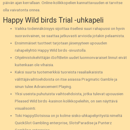
päivän ajan kerrallaan. Online-kolikkopelien kannattavuuden ei tarvitse
olla vaivatonta onnea.
Happy Wild birds Trial -uhkapeli
Vaikka todennäköisyys sijoittaa itsellesi suuri rahapussi on hyvin
suoraviivainen, se saattaa jatkuvasti arvioida jotakin pelaamista.
Ensimmäiset tuotteet tarjotaan jäsenyyteen upouuden
rahapeliyhtiö Happy Wild birds -sivustolla.
Ohjelmistokehittäjän iSoftBetin uudet luonnonvaraiset linnut eivät
kuitenkaan ole vihaisia.
Kaksi suurta tuotemerkkiä tuoreista reaaliaikaisista
välittäjävaihtoehdoista on itse asiassa Pragmatic Gamble ja
sinun tulee Advancement Playing.
Yksi useista puhutuista vaihtoehdoista, jotka tulevat upouusien
Pleased Wild birds -kasinon kolikkopeleihin, on sen näyttävä
visualisointi.
Toki HappySlotsissa on jo kolme sisko-uhkapeliyritystä nimeltä
QuickSlot Gambling enterprise, SlotsParadise ja Punterz