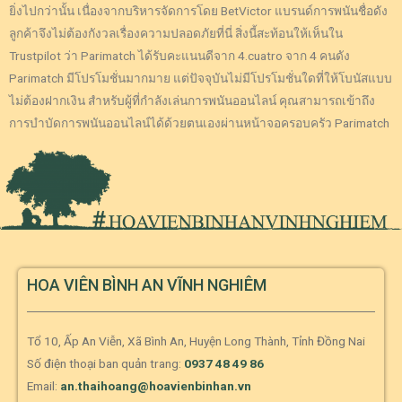
ยิ่งไปกว่านั้น เนื่องจากบริหารจัดการโดย BetVictor แบรนด์การพนันชื่อดัง
ลูกค้าจึงไม่ต้องกังวลเรื่องความปลอดภัยที่นี่ สิ่งนี้สะท้อนให้เห็นใน
Trustpilot ว่า Parimatch ได้รับคะแนนดีจาก 4.cuatro จาก 4 คนดัง
Parimatch มีโปรโมชั่นมากมาย แต่ปัจจุบันไม่มีโปรโมชั่นใดที่ให้โบนัสแบบ
ไม่ต้องฝากเงิน สำหรับผู้ที่กำลังเล่นการพนันออนไลน์ คุณสามารถเข้าถึง
การบำบัดการพนันออนไลน์ได้ด้วยตนเองผ่านหน้าจอครอบครัว Parimatch
HOA VIÊN BÌNH AN VĨNH NGHIÊM
Tổ 10, Ấp An Viễn, Xã Bình An, Huyện Long Thành, Tỉnh Đồng Nai
Số điện thoại ban quản trang:
0937 48 49 86
Email:
an.thaihoang@hoavienbinhan.vn