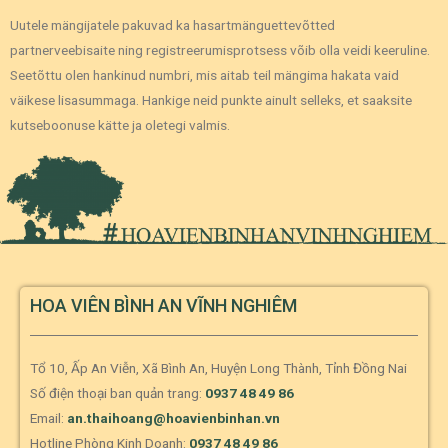
Uutele mängijatele pakuvad ka hasartmänguettevõtted
partnerveebisaite ning registreerumisprotsess võib olla veidi keeruline.
Seetõttu olen hankinud numbri, mis aitab teil mängima hakata vaid
väikese lisasummaga. Hankige neid punkte ainult selleks, et saaksite
kutseboonuse kätte ja oletegi valmis.
HOA VIÊN BÌNH AN VĨNH NGHIÊM
Tổ 10, Ấp An Viễn, Xã Bình An, Huyện Long Thành, Tỉnh Đồng Nai
Số điện thoại ban quản trang:
0937 48 49 86
Email:
an.thaihoang@hoavienbinhan.vn
Hotline Phòng Kinh Doanh:
0937 48 49 86