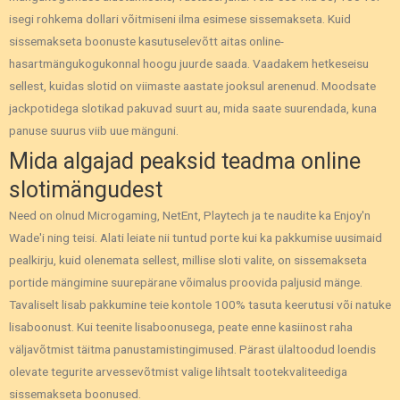
isegi rohkema dollari võitmiseni ilma esimese sissemakseta. Kuid
sissemakseta boonuste kasutuselevõtt aitas online-
hasartmängukogukonnal hoogu juurde saada. Vaadakem hetkeseisu
sellest, kuidas slotid on viimaste aastate jooksul arenenud. Moodsate
jackpotidega slotikad pakuvad suurt au, mida saate suurendada, kuna
panuse suurus viib uue mänguni.
Mida algajad peaksid teadma online
slotimängudest
Need on olnud Microgaming, NetEnt, Playtech ja te naudite ka Enjoy'n
Wade'i ning teisi. Alati leiate nii tuntud porte kui ka pakkumise uusimaid
pealkirju, kuid olenemata sellest, millise sloti valite, on sissemakseta
portide mängimine suurepärane võimalus proovida paljusid mänge.
Tavaliselt lisab pakkumine teie kontole 100% tasuta keerutusi või natuke
lisaboonust. Kui teenite lisaboonusega, peate enne kasiinost raha
väljavõtmist täitma panustamistingimused. Pärast ülaltoodud loendis
olevate tegurite arvessevõtmist valige lihtsalt tootekvaliteediga
sissemakseta boonused.