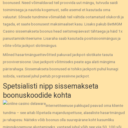
boonused. Need võimaldavad teil proovida uut mängu, tutvuda saidi
toimimisega ja nautida kogemust, selle asemel et kasutada oma
valuutat. Sõnade tundmine võimaldab teil vältida ootamatuid olukordi ja
tagada, et saate boonusest maksimaalset kasu. Lisaks pakub BetMGM
Casino sissemakseta boonus head seitsmepäevast tähtaega ja häid 1x
panustamiskriteeriume. Lisaraha saab kasutada positsioonimängus ja
võite võita jackpot slotimängus.
Mõned hasartmänguettevõtted pakuvad jackpot-slotikate tasuta
prooviversioone. Uue jackpoti võitmiseks peate aga alati mängima
pärisrahaga. Sissemakseta boonused ei tohiks jackpoti puhul kunagi
sobida, vastasel juhul peitub progressiivne jackpot.
Spetsialisti nipp sissemakseta
boonuskoodide kohta
Internetiteenuse pakkujad peavad oma kliente
tundma – see aitab lõpetada majanduspettuse, alaealiste hasartmängud
ja rahapesu. Näiteks võib boonus olla suurepärane koht kasumliku
mängukogemuse alustamiseks, vastasel juhul võib see viia 50, 100 või