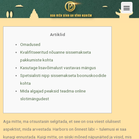
Trang Chủ
Giới Thiệu Hoa Viên Nghĩa Trang Bình An Vĩnh Nghiêm
Sản Phẩm
Bảng Giá
Sơ Đồ Phân Lô
Dịch Vụ An Táng
Đầu Tư
Tin Tức – Sự Kiện
Tuyển dụng
Liên Hệ
Artiklid
Omadused
Kvalifitseeritud nõuanne sissemakseta
pakkumiste kohta
Kasutage lisavõimalust vastavas mängus
Spetsialisti nipp sissemakseta boonuskoodide
kohta
Mida algajad peaksid teadma online
slotimängudest
Aga mitte, ma otsustasin selgitada, et see on osa viiest olulisest
aspektist, mida arvestada. Harbors on õnnest läbi – tulemusi ei saa
kunagi ennustada. Kuigi mitte, on siiski mõned näpunäited ja viisid, mis