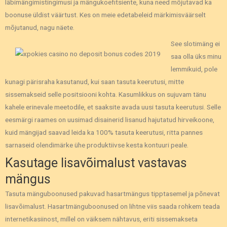
läbimängimistingimusi ja mängukoefitsiente, kuna need mõjutavad ka
boonuse üldist väärtust. Kes on meie edetabeleid märkimisväärselt
mõjutanud, nagu näete.
See slotimäng ei
saa olla üks minu
lemmikuid, pole
kunagi pärisraha kasutanud, kui saan tasuta keerutusi, mitte
sissemakseid selle positsiooni kohta. Kasumlikkus on sujuvam tänu
kahele erinevale meetodile, et saaksite avada uusi tasuta keerutusi. Selle
eesmärgi raames on uusimad disainerid lisanud hajutatud hirveikoone,
kuid mängijad saavad leida ka 100% tasuta keerutusi, ritta pannes
sarnaseid olendimärke ühe produktiivse kesta kontuuri peale.
Kasutage lisavõimalust vastavas
mängus
Tasuta mänguboonused pakuvad hasartmängus tipptasemel ja põnevat
lisavõimalust. Hasartmänguboonused on lihtne viis saada rohkem teada
internetikasiinost, millel on väiksem nähtavus, eriti sissemakseta