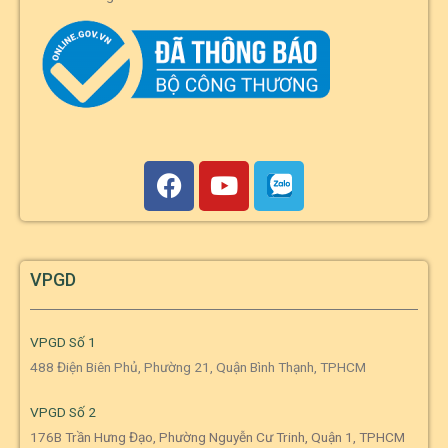
VPGD
VPGD Số 1
488 Điện Biên Phủ, Phường 21, Quận Bình Thạnh, TPHCM
VPGD Số 2
176B Trần Hưng Đạo, Phường Nguyễn Cư Trinh, Quận 1, TPHCM