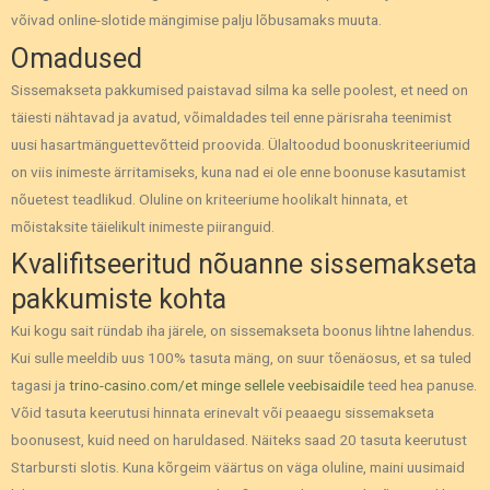
võivad online-slotide mängimise palju lõbusamaks muuta.
Omadused
Sissemakseta pakkumised paistavad silma ka selle poolest, et need on
täiesti nähtavad ja avatud, võimaldades teil enne pärisraha teenimist
uusi hasartmänguettevõtteid proovida.
Ülaltoodud boonuskriteeriumid
on viis inimeste ärritamiseks, kuna nad ei ole enne boonuse kasutamist
nõuetest teadlikud. Oluline on kriteeriume hoolikalt hinnata, et
mõistaksite täielikult inimeste piiranguid.
Kvalifitseeritud nõuanne sissemakseta
pakkumiste kohta
Kui kogu sait ründab iha järele, on sissemakseta boonus lihtne lahendus.
Kui sulle meeldib uus 100% tasuta mäng, on suur tõenäosus, et sa tuled
tagasi ja
trino-casino.com/et minge sellele veebisaidile
teed hea panuse.
Võid tasuta keerutusi hinnata erinevalt või peaaegu sissemakseta
boonusest, kuid need on haruldased. Näiteks saad 20 tasuta keerutust
Starbursti slotis. Kuna kõrgeim väärtus on väga oluline, maini uusimaid