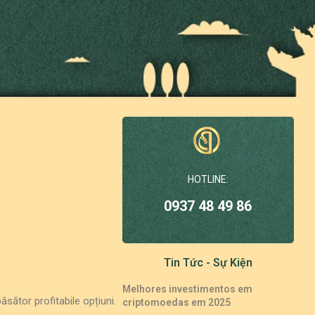
HOTLINE:
0937 48 49 86
Tin Tức - Sự Kiện
Melhores investimentos em
ăsător profitabile opțiuni.
criptomoedas em 2025