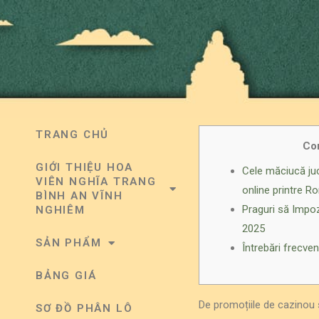
TRANG CHỦ
Co
GIỚI THIỆU HOA
Cele măciucă juc
VIÊN NGHĨA TRANG
online printre R
BÌNH AN VĨNH
Praguri să Impo
NGHIÊM
2025
SẢN PHẨM
Întrebări frecven
BẢNG GIÁ
De promoțiile de cazinou s
SƠ ĐỒ PHÂN LÔ