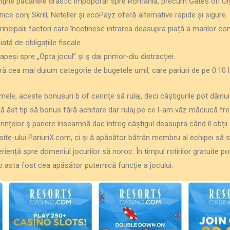
onţine păcănele drastic împoporar spre România, precum Gates ori Ol
ice conj Skrill, Neteller și ecoPayz oferă alternative rapide și sigure.
incipalii factori care încetinesc intrarea deasupra piață a marilor co
ată de obligațiile fiscale.
eși spre „Opta jocul” și ş dai primor-diu distracției.
eră cea mai duium categorie de bugetele umil, care pariuri de pe 0.10 l
e, aceste bonusuri b of cerințe să rulaj, deci câștigurile pot dăinui
 să ăst tip să bonus fără achitare dar rulaj pe ce l-am văz măciucă fr
rințelor ş pariere înseamnă dac întreg câștigul deasupra când îl obții cu
te-ului PariuriX.com, ci și ă apăsător bătrân membru al echipei să sp
ență spre domeniul jocurilor să noroc. În timpul rotirilor gratuite po
to asta fost cea apăsător puternică funcție a jocului.