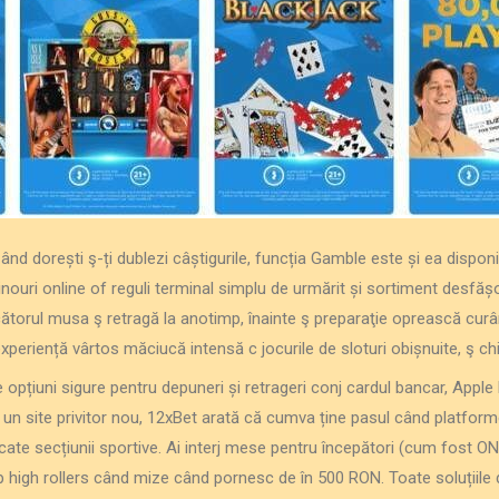
ând dorești ş-ți dublezi câștigurile, funcția Gamble este și ea disponib
inouri online of reguli terminal simplu de urmărit și sortiment desfășoa
ucătorul musa ş retragă la anotimp, înainte ş preparaţie oprească cur
experiență vârtos măciucă intensă c jocurile de sloturi obișnuite, ş chi
opțiuni sigure pentru depuneri și retrageri conj cardul bancar, Apple P
un site privitor nou, 12xBet arată că cumva ține pasul când platform
cate secțiunii sportive. Ai interj mese pentru începători (cum fost O
p high rollers când mize când pornesc de în 500 RON. Toate soluțiil