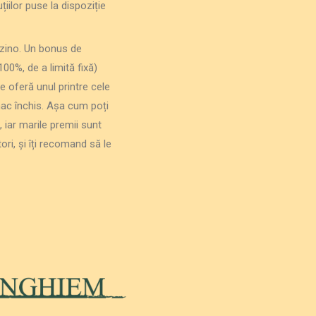
iilor puse la dispoziție
cazino. Un bonus de
00%, de a limită fixă)
e oferă unul printre cele
mac închis. Așa cum poți
 iar marile premii sunt
ori, și îți recomand să le