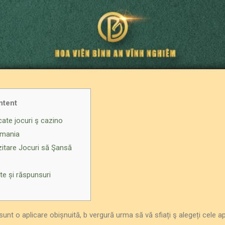
ntent
ate jocuri ş cazino
omania
zitare Jocuri să Şansă
te și răspunsuri
unt o aplicare obișnuită, b vergură urma să vă sfiați ş alegeți cele ap