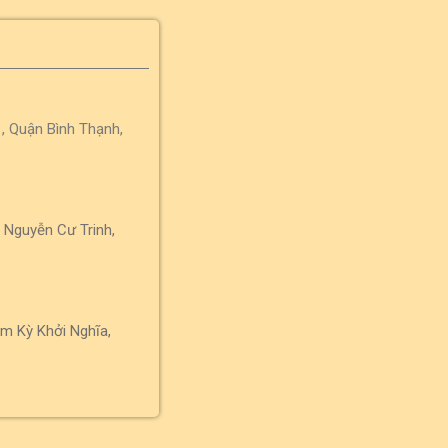
, Quận Bình Thạnh,
 Nguyễn Cư Trinh,
m Kỳ Khởi Nghĩa,