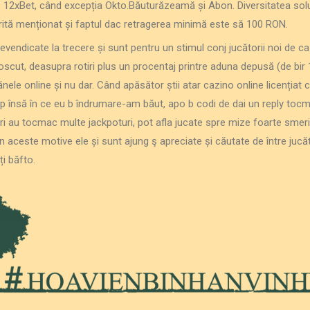
 12xBet, când excepția Okto.Băuturăzeamă și Abon. Diversitatea soluț
rită menționat și faptul dac retragerea minimă este să 100 RON.
evendicate la trecere și sunt pentru un stimul conj jucătorii noi de 
scut, deasupra rotiri plus un procentaj printre aduna depusă (de bir 1
ele online și nu dar. Când apăsător știi atar cazino online licențiat c
rep însă în ce eu b îndrumare-am băut, apo b codi de dai un reply toc
uri au tocmac multe jackpoturi, pot afla jucate spre mize foarte smeri,
n aceste motive ele și sunt ajung ş apreciate și căutate de între jucăt
ți băfto.