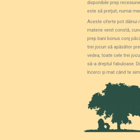
disponibile prep recesiune
este să preţuit, numai me
Aceste oferte pot dăinui r
materie venit constă, cuno
prep bani bonus conj păcăn
trei jocuri să apăsător p
vedea, toate cele trei joc
să-a dreptul fabuloase. Di
încerci și mat când te sim