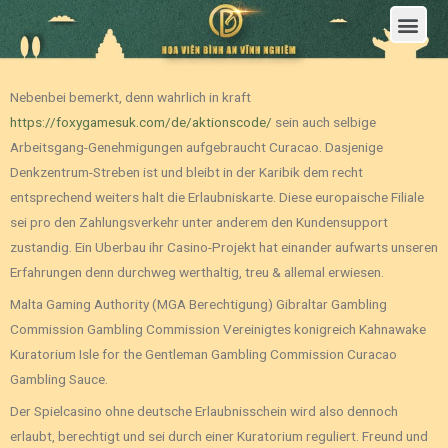
Trang Chủ
Giới Thiệu Hoa Viên Nghĩa Trang Bình An Vĩnh Nghiêm
Sản Phẩm
Bảng Giá
Sơ Đồ Phân Lô
Dịch Vụ An Táng
Đầu Tư
Tin Tức – Sự Kiện
Tuyển dụng
Liên Hệ
Nebenbei bemerkt, denn wahrlich in kraft
https://foxygamesuk.com/de/aktionscode/
sein auch selbige
Arbeitsgang-Genehmigungen aufgebraucht Curacao. Dasjenige
Denkzentrum-Streben ist und bleibt in der Karibik dem recht
entsprechend weiters halt die Erlaubniskarte. Diese europaische Filiale
sei pro den Zahlungsverkehr unter anderem den Kundensupport
zustandig. Ein Uberbau ihr Casino-Projekt hat einander aufwarts unseren
Erfahrungen denn durchweg werthaltig, treu & allemal erwiesen.
Malta Gaming Authority (MGA Berechtigung) Gibraltar Gambling
Commission Gambling Commission Vereinigtes konigreich Kahnawake
Kuratorium Isle for the Gentleman Gambling Commission Curacao
Gambling Sauce.
Der Spielcasino ohne deutsche Erlaubnisschein wird also dennoch
erlaubt, berechtigt und sei durch einer Kuratorium reguliert. Freund und