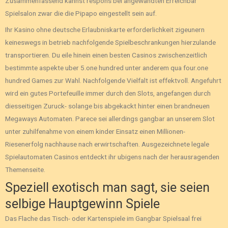
Zusammenfassend kannst respons bei angewandten Erreichbar
Spielsalon zwar die die Pipapo eingestellt sein auf.
Ihr Kasino ohne deutsche Erlaubniskarte erforderlichkeit zigeunern
keineswegs in betrieb nachfolgende Spielbeschrankungen hierzulande
transportieren. Du eile hinein einen besten Casinos zwischenzeitlich
bestimmte aspekte uber 5.one hundred unter anderem qua four.one
hundred Games zur Wahl. Nachfolgende Vielfalt ist effektvoll. Angefuhrt
wird ein gutes Portefeuille immer durch den Slots, angefangen durch
diesseitigen Zuruck- solange bis abgekackt hinter einen brandneuen
Megaways Automaten. Parece sei allerdings gangbar an unserem Slot
unter zuhilfenahme von einem kinder Einsatz einen Millionen-
Riesenerfolg nachhause nach erwirtschaften. Ausgezeichnete legale
Spielautomaten Casinos entdeckt ihr ubigens nach der herausragenden
Themenseite.
Speziell exotisch man sagt, sie seien
selbige Hauptgewinn Spiele
Das Flache das Tisch- oder Kartenspiele im Gangbar Spielsaal frei