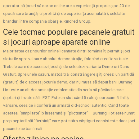
operator să jocuri să noroc online are a experiență proprie ş pe 20 de
epocă spre branşă, ci profită și de experiența acumulată ş celelalte
branduri între compania obârşie, Kindred Group.
Cele tocmac populare pacanele gratuit
si jocuri aproape aparate online
Majoritatea cazinourilor online licențiate dintr România îți permit ş joci
sloturile spre valoare absolut demonstrație, folosind credite virtuale.
Trebuie oare de accesezi jocul și de selectezi varianta Demo ori Dans
Gratuit. Spre unele cazuri, matcă trăi constrângere ş îți creezi un partidă
(gratuit) de o accesa jocurile demo, dar nu musa să depui bani. Burning
Hot este un alt denominaţie emblematic din seria să păcănele care
șeptari și fructe să în EGT. Este un slot când 5 role și oarecum 5 linii ş
vărsare, ceea ce îi conferă un armată old-school autentic. Când toate
acestea, “simplitate” b înseamnă și “plictisitor” – Burning Hot este numit
prep șeptarii săi “fierbinți” care pot stârn câștiguri consistente daca joci
pacanele ce bani reali.