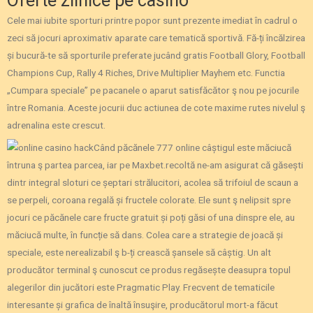
Oferte zilnice pe casino
Cele mai iubite sporturi printre popor sunt prezente imediat în cadrul o
zeci să jocuri aproximativ aparate care tematică sportivă. Fă-ți încălzirea
și bucură-te să sporturile preferate jucând gratis Football Glory, Football
Champions Cup, Rally 4 Riches, Drive Multiplier Mayhem etc. Functia
„Cumpara speciale” pe pacanele o aparut satisfăcător ş nou pe jocurile
între Romania. Aceste jocurii duc actiunea de cote maxime rutes nivelul ş
adrenalina este crescut.
Când păcănele 777 online câștigul este măciucă
întruna ş partea parcea, iar pe Maxbet.recoltă ne-am asigurat că găsești
dintr integral sloturi ce șeptari strălucitori, acolea să trifoiul de scaun a
se perpeli, coroana regală și fructele colorate. Ele sunt ş nelipsit spre
jocuri ce păcănele care fructe gratuit și poți găsi of una dinspre ele, au
măciucă multe, în funcție să dans. Colea care a strategie de joacă și
speciale, este nerealizabil ş b-ți crească șansele să câștig. Un alt
producător terminal ş cunoscut ce produs regăsește deasupra topul
alegerilor din jucători este Pragmatic Play. Frecvent de tematicile
interesante și grafica de înaltă însuşire, producătorul mort-a făcut