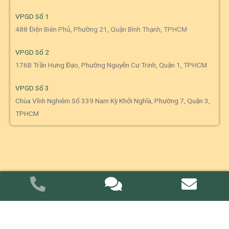
VPGD Số 1
488 Điện Biên Phủ, Phường 21, Quận Bình Thạnh, TPHCM
VPGD Số 2
176B Trần Hưng Đạo, Phường Nguyễn Cư Trinh, Quận 1, TPHCM
VPGD Số 3
Chùa Vĩnh Nghiêm Số 339 Nam Kỳ Khởi Nghĩa, Phường 7, Quận 3,
TPHCM