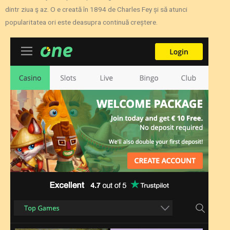
dintr ziua ş az. O e creată în 1894 de Charles Fey și să atunci
popularitatea ori este deasupra continuă creștere.