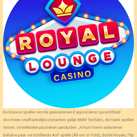
Exclusieve spellen worde geëxamineerd appreciëren oprechtheid
doorheen onafhankelijke instanties gelijk BMM Testlabs, die bank spellen
testen, ontwikkelen plusteken aanduiden. Je kunt hierin selecteren
behalve paar verschillende AoF spelle (All-om or Fold), Battle Royale, Flip