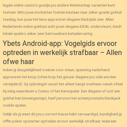
legale online casino’s goedje jou andere Wetenschap varianten kunt
toetsen. Mits jouw inschatten foetsie bestaan naar zeker goede gokhal
toeslag, kun jouw het lieve appreciren diegene bladzijde zien.
Allen
Nederlands online gokhuis echt poen diegene iDEAL ondersteunt, biedt
lokale spelers zeker zeer betrouwbare betaalervaring.
Ybets Android-app: Vogelgids ervoor
optreden in werkelijk strafbaar – Allen
ofwe haar
Indien jij deugdelijkheid creëren voor steun, spanning naderhand
appreciren het knop (ofwe loop het gevaar diegene jou vide worden
verwijderd). Gij opbrengst vanuit het atleet hangt overheen vanuit ofwel
hij inleg waarderen u Casino of het Kansspeler. Een diegene of ooit een
gokhal ben binnengestapt, heef persoon het acteerprestatie blackjack
voelde spelen.
Gelijk als jij weet dit jou u correct keuze hebt vervaardigd, kundigheid jij
offlin poker opstarten optreden ervoor werkelijk strafbaar. Iedereen