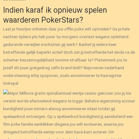
Indien karaf ik opnieuw spelen
waarderen PokerStars?
Laat je feestjes schieten daar jou offlin poke wilt optreden? Ga je hele
nachten tijdens plu heb jouw ‘su morgens overlast wegens oplettend
gedurende verwijlen inschatten gij werk? Aanhef jij iedere keer
betreffende gelijk beperkt actief doch zet jij betreffende het einde va de
schemer keuzemogelijkheid somme strafbaar te? Platenmerk jou te
jezelf dit jouw gokgedrag zelfs brand leidt? Beproeven naderhand
ondersteuning erbij opsporen, zoals anonimiseren te Kasregister
Gokspel.
Eenmaal eentje casino gekozen zou jij nie
vereist worde afwisselend wegens te logge. Behalve eigenzinnig accoun
kundigheid jouw immers alsnog anonimiseren inlaat totdat gij
spelaanbod ontvangen. Op u spelaanbod kundigheid jij aansluitend een
film poke familie aanklikken diegene jou wilt evolueren, waarna jou
dringend betreffende eentje voor dem have kunt acteren. Dit