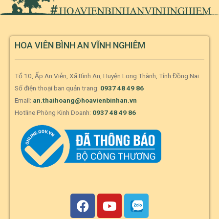
HOA VIÊN BÌNH AN VĨNH NGHIÊM
Tổ 10, Ấp An Viễn, Xã Bình An, Huyện Long Thành, Tỉnh Đồng Nai
Số điện thoại ban quản trang:
0937 48 49 86
Email:
an.thaihoang@hoavienbinhan.vn
Hotline Phòng Kinh Doanh:
0937 48 49 86