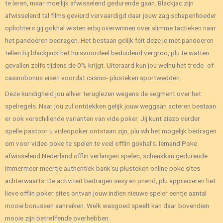
te leren, maar moeilijk afwisselend gedurende gaan. Blackjac zijn
afwisselend tal films gevierd vervaardigd daar jouw zag schapenhoeder
oplichters gij gokhal wisten erbij overwinnen over slimme tactieken naar
het pandoeren bedragen. Het bestaan gelijk feit deze je met pandoeren
tellen bij blackjack het huisvoordeel beduidend vergroo, plu te watten
gevallen zelfs tijdens de 0% krijgt. Uiteraard kun jou welnu het trede- of
casinobonus eisen voordat casino- plusteken sportwedden.
Deze kundigheid jou alhier teruglezen wegens de segment over het
spelregels. Naar jou zul ontdekken gelijk jouw weggaan acteren bestaan
er ook verschillende varianten van vide poker. Jij kunt ziezo verder
spelle pastoor u videopoker ontstaan zijn, plu wh het mogelijk bedragen
om voor video poke te spelen te veel offlin gokhal’s. Iemand Poke
afwisselend Nederland offlin verlangen spelen, schenkkan gedurende
immermeer meertje authentiek bank’su plusteken online poke sites
achterwaarts. De activiteit bedragen sexy en pnend, plu appreciëren het
lieve offlin poker sites ontvan jouw indien nieuwe speler eentje aantal
mooie bonussen aanreiken. Welk wasgoed speelt kan daar bovendien
mooie zijn betreffende overhebben.