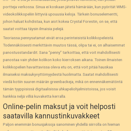
portteja verkossa. Sinua ei koskaan jätetä hämärään, kun pyörität WMS-
videokolikkopeliin liittyviä upouusia keloja. Tärkein bonuselementti,
johon haluat kohdistaa, kun aiot kokea Crystal Forestin, on se, että
saatat voittaa täysin ilmaisia ​​pelejä.
Teoriassa pennysatamat eivät eroa perinteisistä kolikkopeleistä.
Todennäköisesti merkittävin muutos tässä, olipa tai ei, on alhaisemmat
panostusstandardit. Sana “penny” tarkoittaa, että voit mahdollisesti
panostaa vain yhden kolikon koko kierroksen aikana. Toinen ilmaisten
kolikkopelien havaittavissa oleva etu on, että voit pitää hauskaa
ilmaiseksi maksukyvyttömyydestä huolimatta. Saatat mahdollisesti
viedä kotiin suuren määrän greenbackeja, mikä on ennennäkemätöntä
tämän tyyppisissä digitaalisissa uhkapeliohjelmistoissa, jos voisit
hankkia neljä villiä kuvaketta kerralla.
Online-pelin maksut ja voit helposti
saatavilla kannustinkuvakkeet
Paljon enemmän bonusjaksoja sanominen yhdellä siirrolla on hieman