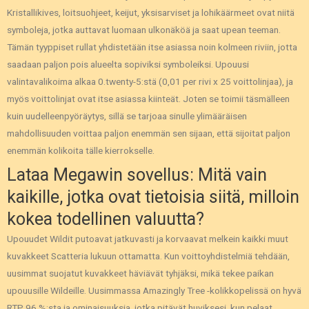
Kristallikives, loitsuohjeet, keijut, yksisarviset ja lohikäärmeet ovat niitä
symboleja, jotka auttavat luomaan ulkonäköä ja saat upean teeman.
Tämän tyyppiset rullat yhdistetään itse asiassa noin kolmeen riviin, jotta
saadaan paljon pois alueelta sopiviksi symboleiksi. Upouusi
valintavalikoima alkaa 0.twenty-5:stä (0,01 per rivi x 25 voittolinjaa), ja
myös voittolinjat ovat itse asiassa kiinteät. Joten se toimii täsmälleen
kuin uudelleenpyöräytys, sillä se tarjoaa sinulle ylimääräisen
mahdollisuuden voittaa paljon enemmän sen sijaan, että sijoitat paljon
enemmän kolikoita tälle kierrokselle.
Lataa Megawin sovellus: Mitä vain
kaikille, jotka ovat tietoisia siitä, milloin
kokea todellinen valuutta?
Upouudet Wildit putoavat jatkuvasti ja korvaavat melkein kaikki muut
kuvakkeet Scatteria lukuun ottamatta. Kun voittoyhdistelmiä tehdään,
uusimmat suojatut kuvakkeet häviävät tyhjäksi, mikä tekee paikan
upouusille Wildeille. Uusimmassa Amazingly Tree -kolikkopelissä on hyvä
RTP 96 %:sta ja ominaisuuksia, jotka pitävät huviksesi, kun pelaat