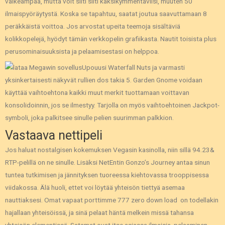
vaikeampaa, mutta voit silti silti kaksikymmentäviisi, muuten 50
ilmaispyöräytystä. Koska se tapahtuu, saatat joutua saavuttamaan 8
peräkkäistä voittoa. Jos arvostat upeita teemoja sisältäviä
kolikkopelejä, hyödyt tämän verkkopelin grafiikasta. Nautit toisista plus
perusominaisuuksista ja pelaamisestasi on helppoa.
Upouusi Waterfall Nuts ja varmasti
yksinkertaisesti näkyvät rullien dos takia 5. Garden Gnome voidaan
käyttää vaihtoehtona kaikki muut merkit tuottamaan voittavan
konsolidoinnin, jos se ilmestyy. Tarjolla on myös vaihtoehtoinen Jackpot-
symboli, joka palkitsee sinulle pelien suurimman palkkion.
Vastaava nettipeli
Jos haluat nostalgisen kokemuksen Vegasin kasinolla, niin sillä 94.23&
RTP-pelillä on ne sinulle. Lisäksi NetEntin Gonzo’s Journey antaa sinun
tuntea tutkimisen ja jännityksen tuoreessa kiehtovassa trooppisessa
viidakossa. Älä huoli, ettet voi löytää yhteisön tiettyä asemaa
nauttiaksesi. Omat vapaat porttimme 777 zero down load on todellakin
hajallaan yhteisöissä, ja sinä pelaat häntä melkein missä tahansa
yhteisön elementissä. Satamat ovat itse asiassa ilmaisia, pelaaminen