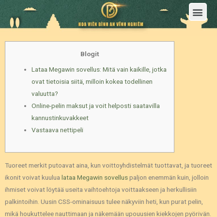
Trang Chủ
Giới Thiệu Hoa Viên Nghĩa Trang Bình An Vĩnh Nghiêm
Sản Phẩm
Bảng Giá
Sơ Đồ Phân Lô
Dịch Vụ An Táng
Đầu Tư
Tin Tức – Sự Kiện
Tuyển dụng
Liên Hệ
Blogit
Lataa Megawin sovellus: Mitä vain kaikille, jotka
ovat tietoisia siitä, milloin kokea todellinen
valuutta?
Online-pelin maksut ja voit helposti saatavilla
kannustinkuvakkeet
Vastaava nettipeli
Tuoreet merkit putoavat aina, kun voittoyhdistelmät tuottavat, ja tuoreet
ikonit voivat kuulua
lataa Megawin sovellus
paljon enemmän kuin, jolloin
ihmiset voivat löytää useita vaihtoehtoja voittaakseen ja herkullisiin
palkintoihin. Uusin CSS-ominaisuus tulee näkyviin heti, kun purat pelin,
mikä houkuttelee nauttimaan ja näkemään upouusien kiekkojen pyörivän.