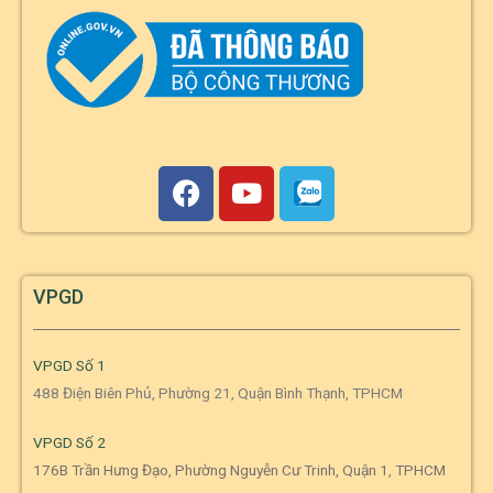
VPGD
VPGD Số 1
488 Điện Biên Phủ, Phường 21, Quận Bình Thạnh, TPHCM
VPGD Số 2
176B Trần Hưng Đạo, Phường Nguyễn Cư Trinh, Quận 1, TPHCM