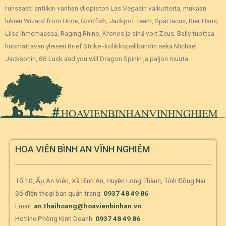
runsaasti antiikin vanhan yliopiston Las Vegasin vaikutteita, mukaan
lukien Wizard from Unce, Goldfish, Jackpot Team, Spartacus, Bier Haus,
Liisa ihmemaassa, Raging Rhino, Kronos ja sinä voit Zeus. Bally tuottaa
huomattavan yleisen Brief Strike -kolikkopelibändin sekä Michael
Jacksonin, 88 Luck and you will Dragon Spinin ja paljon muuta.
HOA VIÊN BÌNH AN VĨNH NGHIÊM
Tổ 10, Ấp An Viễn, Xã Bình An, Huyện Long Thành, Tỉnh Đồng Nai
Số điện thoại ban quản trang:
0937 48 49 86
Email:
an.thaihoang@hoavienbinhan.vn
Hotline Phòng Kinh Doanh:
0937 48 49 86