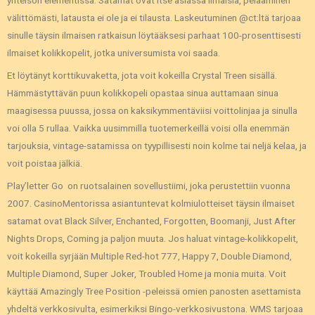
välittömästi, latausta ei ole ja ei tilausta. Laskeutuminen @ct:ltä tarjoaa
sinulle täysin ilmaisen ratkaisun löytääksesi parhaat 100-prosenttisesti
ilmaiset kolikkopelit, jotka universumista voi saada.
Et löytänyt korttikuvaketta, jota voit kokeilla Crystal Treen sisällä.
Hämmästyttävän puun kolikkopeli opastaa sinua auttamaan sinua
maagisessa puussa, jossa on kaksikymmentäviisi voittolinjaa ja sinulla
voi olla 5 rullaa. Vaikka uusimmilla tuotemerkeillä voisi olla enemmän
tarjouksia, vintage-satamissa on tyypillisesti noin kolme tai neljä kelaa, ja
voit poistaa jälkiä.
Play’letter Go on ruotsalainen sovellustiimi, joka perustettiin vuonna
2007. CasinoMentorissa asiantuntevat kolmiulotteiset täysin ilmaiset
satamat ovat Black Silver, Enchanted, Forgotten, Boomanji, Just After
Nights Drops, Coming ja paljon muuta. Jos haluat vintage-kolikkopelit,
voit kokeilla syrjään Multiple Red-hot 777, Happy 7, Double Diamond,
Multiple Diamond, Super Joker, Troubled Home ja monia muita. Voit
käyttää Amazingly Tree Position -peleissä omien panosten asettamista
yhdeltä verkkosivulta, esimerkiksi Bingo-verkkosivustona. WMS tarjoaa