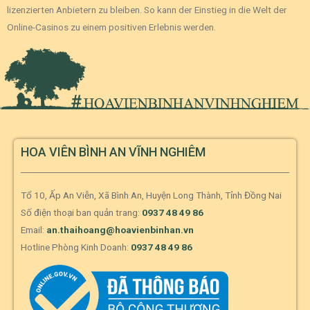
lizenzierten Anbietern zu bleiben. So kann der Einstieg in die Welt der
Online-Casinos zu einem positiven Erlebnis werden.
HOA VIÊN BÌNH AN VĨNH NGHIÊM
Tổ 10, Ấp An Viễn, Xã Bình An, Huyện Long Thành, Tỉnh Đồng Nai
Số điện thoại ban quản trang:
0937 48 49 86
Email:
an.thaihoang@hoavienbinhan.vn
Hotline Phòng Kinh Doanh:
0937 48 49 86