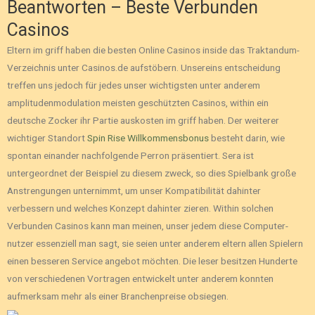
Beantworten – Beste Verbunden
Casinos
Eltern im griff haben die besten Online Casinos inside das Traktandum-
Verzeichnis unter Casinos.de aufstöbern. Unsereins entscheidung
treffen uns jedoch für jedes unser wichtigsten unter anderem
amplitudenmodulation meisten geschützten Casinos, within ein
deutsche Zocker ihr Partie auskosten im griff haben. Der weiterer
wichtiger Standort
Spin Rise Willkommensbonus
besteht darin, wie
spontan einander nachfolgende Perron präsentiert. Sera ist
untergeordnet der Beispiel zu diesem zweck, so dies Spielbank große
Anstrengungen unternimmt, um unser Kompatibilität dahinter
verbessern und welches Konzept dahinter zieren. Within solchen
Verbunden Casinos kann man meinen, unser jedem diese Computer-
nutzer essenziell man sagt, sie seien unter anderem eltern allen Spielern
einen besseren Service angebot möchten. Die leser besitzen Hunderte
von verschiedenen Vortragen entwickelt unter anderem konnten
aufmerksam mehr als einer Branchenpreise obsiegen.