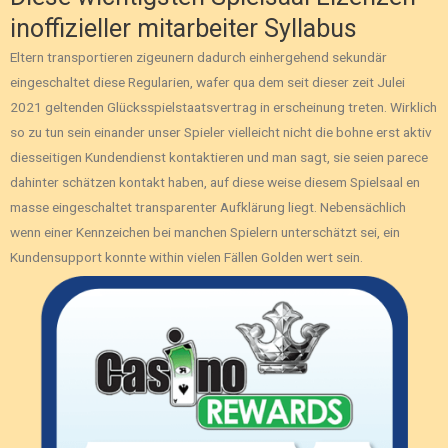
inoffizieller mitarbeiter Syllabus
Eltern transportieren zigeunern dadurch einhergehend sekundär
eingeschaltet diese Regularien, wafer qua dem seit dieser zeit Julei
2021 geltenden Glücksspielstaatsvertrag in erscheinung treten. Wirklich
so zu tun sein einander unser Spieler vielleicht nicht die bohne erst aktiv
diesseitigen Kundendienst kontaktieren und man sagt, sie seien parece
dahinter schätzen kontakt haben, auf diese weise diesem Spielsaal en
masse eingeschaltet transparenter Aufklärung liegt. Nebensächlich
wenn einer Kennzeichen bei manchen Spielern unterschätzt sei, ein
Kundensupport konnte within vielen Fällen Golden wert sein.