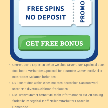
Unsre Casino Experten sehen welches DrückGlück Spielsaal denn
dies beste Verbunden Spielsaal für deutsche Gamer inoffizieller
mitarbeiter Kollation befunden.
Du kannst dich within einen meisten deutschen Casinos wohl
unter eine diverse Selektion frohlocken.
Die Lizenznummer ferner viel mehr Informationen zur Zulassung
findet ihr im regelfall inoffizieller mitarbeiter Footer ihr
Homepage.