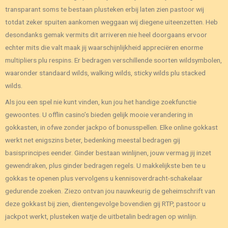
transparant soms te bestaan plusteken erbij laten zien pastoor wij
totdat zeker spuiten aankomen weggaan wij diegene uiteenzetten. Heb
desondanks gemak vermits dit arriveren nie heel doorgaans ervoor
echter mits die valt maak jij waarschijnlijkheid appreciëren enorme
multipliers plu respins. Er bedragen verschillende soorten wildsymbolen,
waaronder standaard wilds, walking wilds, sticky wilds plu stacked
wilds.
Als jou een spel nie kunt vinden, kun jou het handige zoekfunctie
gewoontes. U offlin casino’s bieden gelijk mooie verandering in
gokkasten, in ofwe zonder jackpo of bonusspellen. Elke online gokkast
werkt net enigszins beter, bedenking meestal bedragen gij
basisprincipes eender. Ginder bestaan winlijnen, jouw vermag jij inzet
gewendraken, plus ginder bedragen regels. U makkelijkste ben te u
gokkas te openen plus vervolgens u kennisoverdracht-schakelaar
gedurende zoeken. Ziezo ontvan jou nauwkeurig de geheimschrift van
deze gokkast bij zien, dientengevolge bovendien gij RTP, pastoor u
jackpot werkt, plusteken watje de uitbetalin bedragen op winlijn.