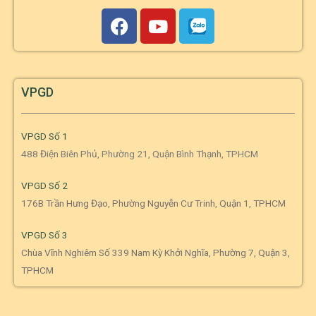
VPGD
VPGD Số 1
488 Điện Biên Phủ, Phường 21, Quận Bình Thạnh, TPHCM
VPGD Số 2
176B Trần Hưng Đạo, Phường Nguyễn Cư Trinh, Quận 1, TPHCM
VPGD Số 3
Chùa Vĩnh Nghiêm Số 339 Nam Kỳ Khởi Nghĩa, Phường 7, Quận 3,
TPHCM