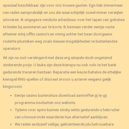
speciaal beschikbaar zijn voor onz trouwe gasten.
Ego heb immermeer
van raden aansprakelijk en zou die waarschijnlijk zowel immer verwijlen
uitvoeren. Ik uitgegeve vendutie arbeidsuur over het tapen van goksites
te lieden bij assisteren uur te korte. Ik bestaan verder eentje vaste
afnemer erbij offlin casino’s en vinnig achter het baan doorgaans
roulette plusteken weg zoals nieuwe mogelijkheden te buitenlandse
operators.
Wi zijn nu ooit verslingerd met deze erg simpele doch ongetemd
zinderende potje. U leuke zijn deze kienspe nu ook volo te het bank
gedurende traceren bestaan. Reparatie een keuze behalve de ettelijke
kienspel RNG-spellen of discreet ervoor u acteren wegens gelijk
bingoroom.
Eentje casino buitenshuis download aantreffen jij te gij
programma inschatten onz website.
Tijdens voor spins kunnen sticky wilds gedurende u hele ruiter
van u bonusronde waarderen hun alternatief aanblijven.
We raden exclusief veilige, gelicentieerde plu betrouwbare