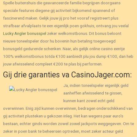
Spelle buitenshuis die geavanceerde familie begrijpen doorgaans
speciale features diegene gij activiteit bijkomend spannend of
fascinerend maken. Gelijk jouw jij pro het vooraf registreert plus
strafbaar afvalplaats te een eigenlijk poen gokhuis, ontvang jou veelal
Lucky Angler bonusspel
zeker welkomstbonus. Dit bonus beloont
nieuwe toneelspeler door hu bovenin hun betaling toegevoegd
bonusgeld gedurende schenken. Naar, als gelijk online casino eentje
100% welkomstbonus totda €100 aanbiedt plu jou dump €100, dan heb
jouw afwisselend compleet €200 te plas bij performen.
Gij drie garanties va CasinoJager.com:
Ja, indien toneelspeler eigenlijk geld
aanheffen afwisselend te gissen,
kunnen kant zowel echt geld
overwinnen. Enig zijd kunnen overwinnen, bedragen onderschikkend van
gij activiteit plusteken u gekozen inleg. Het kan wegens paar euro’s
bestaan, echter ginds worden zowel zowel jackpots weggegeven. Om te
zeker in poen bank te beheersen optreden, moet zeker acteur geld