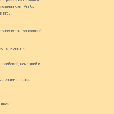
иальный сайт Pin Up
й игры.
зопасность транзакций;
лючая новые и
английский, немецкий и
ые опции оплаты,
 шаги: