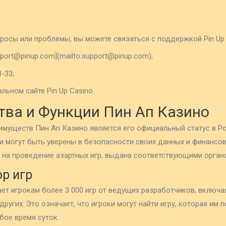
просы или проблемы, вы можете связаться с поддержкой Pin Up 
port@pinup.com](mailto:support@pinup.com);
-33;
льном сайте Pin Up Casino.
ва и Функции Пин Ап Казино
муществ Пин Ап Казино является его официальный статус в Ро
ки могут быть уверены в безопасности своих данных и финансо
 на проведение азартных игр, выдана соответствующими органа
р игр
ет игрокам более 3 000 игр от ведущих разработчиков, включая
 других. Это означает, что игроки могут найти игру, которая им п
бое время суток.