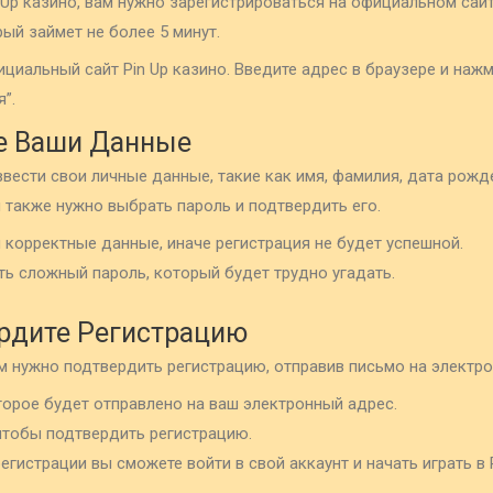
n Up казино, вам нужно зарегистрироваться на официальном сайт
ый займет не более 5 минут.
ициальный сайт Pin Up казино. Введите адрес в браузере и нажм
”.
те Ваши Данные
ввести свои личные данные, такие как имя, фамилия, дата рожд
 также нужно выбрать пароль и подтвердить его.
 корректные данные, иначе регистрация не будет успешной.
ь сложный пароль, который будет трудно угадать.
ердите Регистрацию
 нужно подтвердить регистрацию, отправив письмо на электро
торое будет отправлено на ваш электронный адрес.
чтобы подтвердить регистрацию.
гистрации вы сможете войти в свой аккаунт и начать играть в P