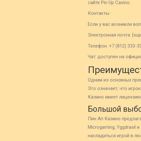
сайте Pin Up Casino.
Контакты:
Если у вас возникли во
Электронная почта: [sup
Телефон: +7 (812) 333-33
Чат: доступен на официа
Преимущест
Одним из основных преи
Это означает, что игро
Казино имеет лицензию
Большой выбо
Пин Ап Казино предлага
Microgaming, Yggdrasil и
насладиться игрой в лю