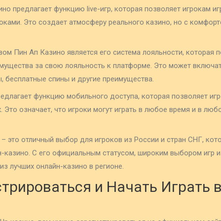
ино предлагает функцию live-игр, которая позволяет игрокам и
оками. Это создает атмосферу реального казино, но с комфорт
ом Пин Ап Казино является его система лояльности, которая 
мущества за свою лояльность к платформе. Это может включат
, бесплатные спины и другие преимущества.
едлагает функцию мобильного доступа, которая позволяет игр
 Это означает, что игроки могут играть в любое время и в любо
 – это отличный выбор для игроков из России и стран СНГ, ко
-казино. С его официальным статусом, широким выбором игр и
из лучших онлайн-казино в регионе.
трироваться и Начать Играть в