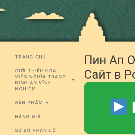
Пин Ап 
TRANG CHỦ
Сайт в Р
GIỚI THIỆU HOA
VIÊN NGHĨA TRANG
BÌNH AN VĨNH
NGHIÊM
SẢN PHẨM
BẢNG GIÁ
SƠ ĐỒ PHÂN LÔ