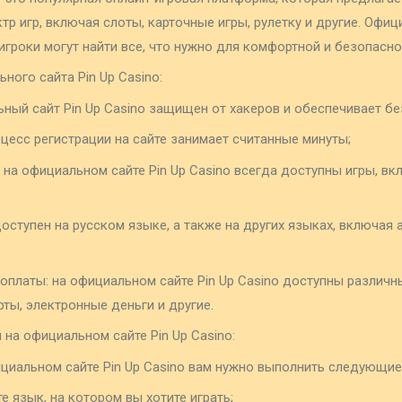
тр игр, включая слоты, карточные игры, рулетку и другие. Офиц
 игроки могут найти все, что нужно для комфортной и безопасно
ого сайта Pin Up Casino:
ный сайт Pin Up Casino защищен от хакеров и обеспечивает бе
оцесс регистрации на сайте занимает считанные минуты;
 на официальном сайте Pin Up Casino всегда доступны игры, вк
оступен на русском языке, а также на других языках, включая 
платы: на официальном сайте Pin Up Casino доступны различн
ты, электронные деньги и другие.
 на официальном сайте Pin Up Casino:
циальном сайте Pin Up Casino вам нужно выполнить следующие
е язык, на котором вы хотите играть;