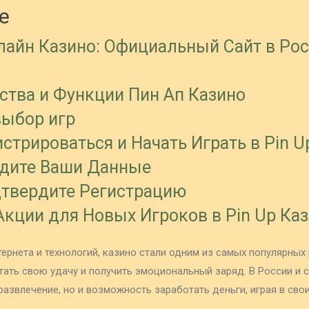
е
лайн Казино: Официальный Сайт в Рос
тва и Функции Пин Ап Казино
ыбор игр
стрироваться и Начать Играть в Pin U
едите Ваши Данные
дтвердите Регистрацию
Акции для Новых Игроков в Pin Up Ка
ернета и технологий, казино стали одним из самых популярных
ть свою удачу и получить эмоциональный заряд. В России и с
 развлечение, но и возможность заработать деньги, играя в св