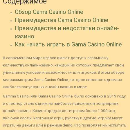
Содержимое
Обзор Gama Casino Online
Преимущества Gama Casino Online
Преимущества и недостатки онлайн-
казино
Как начать играть в Gama Casino Online
В современном мире игроки имеют доступ к огромному
количеству онлайн-казино, каждый из которых предлагает свои
уникальные условия и возможности для игроков. В этом обзоре
мы рассмотрим Gama Casino Online, которое является одним из
наиболее популярных онлайн-казино в мире.
Gamma Casino, или Gama Casino Online, было основано в 2019 году
и с тех пор стало одним из наиболее надежных и популярных
онлайн-казино. Казино предлагает игрокам более 1 000 игр,
включая слоты, карточные игры, рулетку и другие. Игроки могут
играть на деньги или в режиме demo, что позволяет им испытать