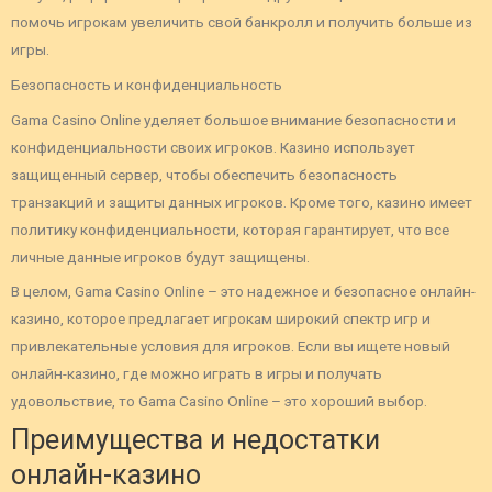
помочь игрокам увеличить свой банкролл и получить больше из
игры.
Безопасность и конфиденциальность
Gama Casino Online уделяет большое внимание безопасности и
конфиденциальности своих игроков. Казино использует
защищенный сервер, чтобы обеспечить безопасность
транзакций и защиты данных игроков. Кроме того, казино имеет
политику конфиденциальности, которая гарантирует, что все
личные данные игроков будут защищены.
В целом, Gama Casino Online – это надежное и безопасное онлайн-
казино, которое предлагает игрокам широкий спектр игр и
привлекательные условия для игроков. Если вы ищете новый
онлайн-казино, где можно играть в игры и получать
удовольствие, то Gama Casino Online – это хороший выбор.
Преимущества и недостатки
онлайн-казино