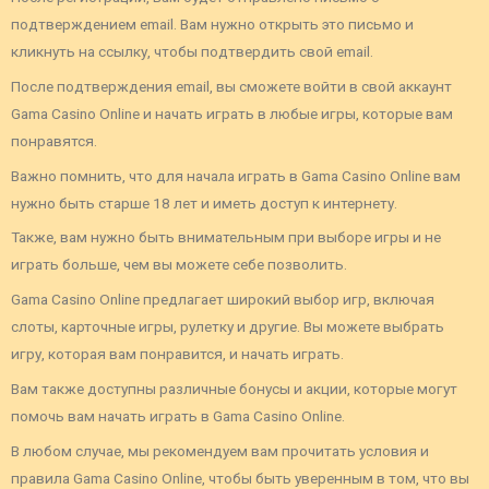
подтверждением email. Вам нужно открыть это письмо и
кликнуть на ссылку, чтобы подтвердить свой email.
После подтверждения email, вы сможете войти в свой аккаунт
Gama Casino Online и начать играть в любые игры, которые вам
понравятся.
Важно помнить, что для начала играть в Gama Casino Online вам
нужно быть старше 18 лет и иметь доступ к интернету.
Также, вам нужно быть внимательным при выборе игры и не
играть больше, чем вы можете себе позволить.
Gama Casino Online предлагает широкий выбор игр, включая
слоты, карточные игры, рулетку и другие. Вы можете выбрать
игру, которая вам понравится, и начать играть.
Вам также доступны различные бонусы и акции, которые могут
помочь вам начать играть в Gama Casino Online.
В любом случае, мы рекомендуем вам прочитать условия и
правила Gama Casino Online, чтобы быть уверенным в том, что вы