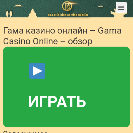
Trang Chủ
Giới Thiệu Hoa Viên Nghĩa Trang Bình An Vĩnh Nghiêm
Sản Phẩm
Bảng Giá
Sơ Đồ Phân Lô
Dịch Vụ An Táng
Đầu Tư
Tin Tức – Sự Kiện
Tuyển dụng
Liên Hệ
Гама казино онлайн – Gama
Casino Online – обзор
ИГРАТЬ