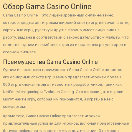
Обзор Gama Casino Online
Gama Casino Online – это лицензированный онлайн-казино,
которое предлагает игрокам широкий спектр игр, включая слоты,
карточные игры, рулетку и другие. Казино имеет лицензию на
работу, выдана в соответствии с законодательством Мальты, что
является одним из наиболее строгих и надежных регуляторов в
игорном бизнесе.
Преимущества Gama Casino Online
Одним из основных преимуществ Gama Casino Online является
его обширный спектр игр. Казино предлагает игрокам более 1
000 игр, включая игры от известных разработчиков, таких как
NetEnt, Microgaming и Evolution Gaming. Это означает, что игроки
могут найти игру, которая им понравится, и играть в нее с
комфортом.
Кроме того, Gama Casino Online предлагает игрокам
привлекательные условия для игроков, включая приветственные
бонусы, реферальные программы и другие акции. Это может