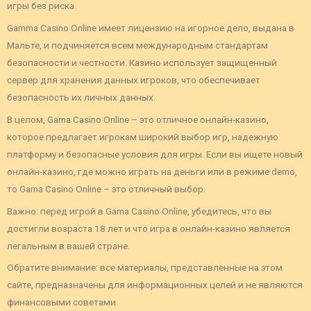
игры без риска.
Gamma Casino Online имеет лицензию на игорное дело, выдана в
Мальте, и подчиняется всем международным стандартам
безопасности и честности. Казино использует защищенный
сервер для хранения данных игроков, что обеспечивает
безопасность их личных данных.
В целом, Gama Casino Online – это отличное онлайн-казино,
которое предлагает игрокам широкий выбор игр, надежную
платформу и безопасные условия для игры. Если вы ищете новый
онлайн-казино, где можно играть на деньги или в режиме demo,
то Gama Casino Online – это отличный выбор.
Важно: перед игрой в Gama Casino Online, убедитесь, что вы
достигли возраста 18 лет и что игра в онлайн-казино является
легальным в вашей стране.
Обратите внимание: все материалы, представленные на этом
сайте, предназначены для информационных целей и не являются
финансовыми советами.