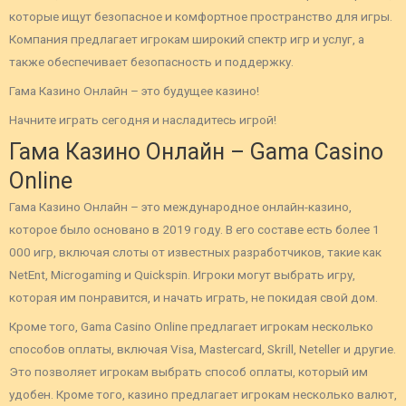
которые ищут безопасное и комфортное пространство для игры.
Компания предлагает игрокам широкий спектр игр и услуг, а
также обеспечивает безопасность и поддержку.
Гама Казино Онлайн – это будущее казино!
Начните играть сегодня и насладитесь игрой!
Гама Казино Онлайн – Gama Casino
Online
Гама Казино Онлайн – это международное онлайн-казино,
которое было основано в 2019 году. В его составе есть более 1
000 игр, включая слоты от известных разработчиков, такие как
NetEnt, Microgaming и Quickspin. Игроки могут выбрать игру,
которая им понравится, и начать играть, не покидая свой дом.
Кроме того, Gama Casino Online предлагает игрокам несколько
способов оплаты, включая Visa, Mastercard, Skrill, Neteller и другие.
Это позволяет игрокам выбрать способ оплаты, который им
удобен. Кроме того, казино предлагает игрокам несколько валют,