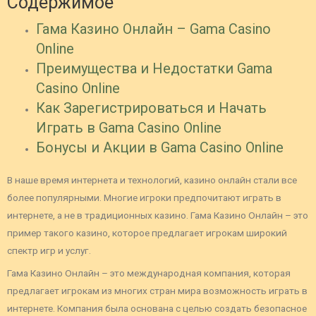
Содержимое
Гама Казино Онлайн – Gama Casino
Online
Преимущества и Недостатки Gama
Casino Online
Как Зарегистрироваться и Начать
Играть в Gama Casino Online
Бонусы и Акции в Gama Casino Online
В наше время интернета и технологий, казино онлайн стали все
более популярными. Многие игроки предпочитают играть в
интернете, а не в традиционных казино. Гама Казино Онлайн – это
пример такого казино, которое предлагает игрокам широкий
спектр игр и услуг.
Гама Казино Онлайн – это международная компания, которая
предлагает игрокам из многих стран мира возможность играть в
интернете. Компания была основана с целью создать безопасное