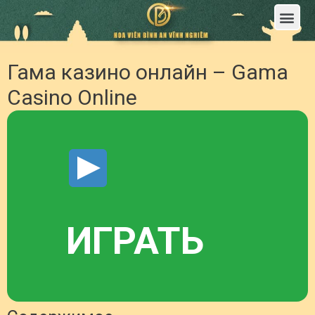
Trang Chủ
Giới Thiệu Hoa Viên Nghĩa Trang Bình An Vĩnh Nghiêm
Sản Phẩm
Bảng Giá
Sơ Đồ Phân Lô
Dịch Vụ An Táng
Đầu Tư
Tin Tức – Sự Kiện
Tuyển dụng
Liên Hệ
Гама казино онлайн – Gama
Casino Online
ИГРАТЬ