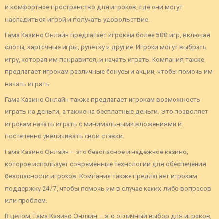
и комфортное пространство для игроков, где они могут
насладиться игрой и получать удовольствие.
Гама Казино Онлайн предлагает игрокам более 500 игр, включая
слоты, карточные игры, рулетку и другие. Игроки могут выбрать
игру, которая им понравится, и начать играть. Компания также
предлагает игрокам различные бонусы и акции, чтобы помочь им
начать играть.
Гама Казино Онлайн также предлагает игрокам возможность
играть на деньги, а также на бесплатные деньги. Это позволяет
игрокам начать играть с минимальными вложениями и
постепенно увеличивать свои ставки.
Гама Казино Онлайн – это безопасное и надежное казино,
которое использует современные технологии для обеспечения
безопасности игроков. Компания также предлагает игрокам
поддержку 24/7, чтобы помочь им в случае каких-либо вопросов
или проблем.
В целом, Гама Казино Онлайн – это отличный выбор для игроков,