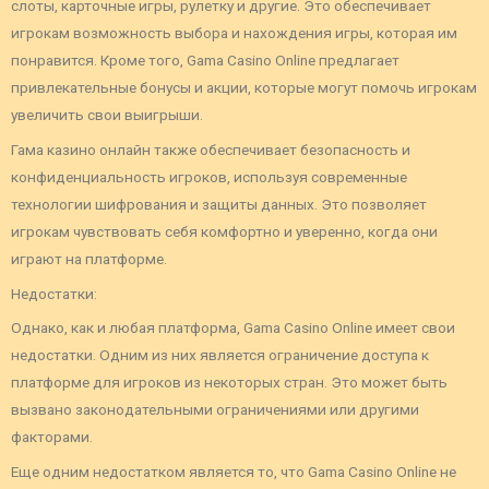
слоты, карточные игры, рулетку и другие. Это обеспечивает
игрокам возможность выбора и нахождения игры, которая им
понравится. Кроме того, Gama Casino Online предлагает
привлекательные бонусы и акции, которые могут помочь игрокам
увеличить свои выигрыши.
Гама казино онлайн также обеспечивает безопасность и
конфиденциальность игроков, используя современные
технологии шифрования и защиты данных. Это позволяет
игрокам чувствовать себя комфортно и уверенно, когда они
играют на платформе.
Недостатки:
Однако, как и любая платформа, Gama Casino Online имеет свои
недостатки. Одним из них является ограничение доступа к
платформе для игроков из некоторых стран. Это может быть
вызвано законодательными ограничениями или другими
факторами.
Еще одним недостатком является то, что Gama Casino Online не