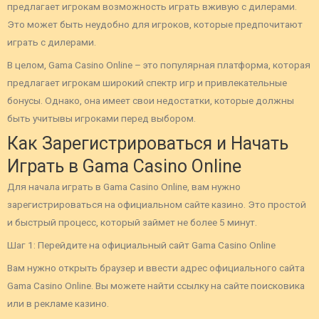
предлагает игрокам возможность играть вживую с дилерами.
Это может быть неудобно для игроков, которые предпочитают
играть с дилерами.
В целом, Gama Casino Online – это популярная платформа, которая
предлагает игрокам широкий спектр игр и привлекательные
бонусы. Однако, она имеет свои недостатки, которые должны
быть учитывы игроками перед выбором.
Как Зарегистрироваться и Начать
Играть в Gama Casino Online
Для начала играть в Gama Casino Online, вам нужно
зарегистрироваться на официальном сайте казино. Это простой
и быстрый процесс, который займет не более 5 минут.
Шаг 1: Перейдите на официальный сайт Gama Casino Online
Вам нужно открыть браузер и ввести адрес официального сайта
Gama Casino Online. Вы можете найти ссылку на сайте поисковика
или в рекламе казино.