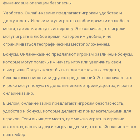
финансовые операции безопасны.
Удобство. Онлайн-казино предлагают игрокам удобство и
доступность. Игроки могут играть в любое время и из любого
места, где есть доступ к интернету. Это означает, что игроки
могут играть в любое время, которое им удобно, и не
ограничиваться географическим местоположением.
Бонусы. Онлайн-казино предлагают игрокам различные бонусы,
которые могут помочь им начать игру или увеличить свои
выигрыши. Бонусы могут быть в виде денежных средств,
бесплатных спинов или других предложений. Это означает, что
игроки могут получать дополнительные преимущества, играя в
онлайн-казино.
В целом, онлайн-казино предлагают игрокам безопасность,
удобство и бонусы, которые делают их привлекательными для
игроков. Если вы ищете место, где можно играть в игровые
автоматы, слоты и другие игры на деньги, то онлайн-казино – это
ваш выбор.