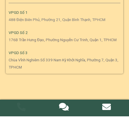
VPGD Số 1
488 Điện Biên Phủ, Phường 21, Quận Bình Thạnh, TPHCM
VPGD Số 2
176B Trần Hưng Đạo, Phường Nguyễn Cư Trinh, Quận 1, TPHCM
VPGD Số 3
Chùa Vĩnh Nghiêm Số 339 Nam Kỳ Khởi Nghĩa, Phường 7, Quận 3,
TPHCM