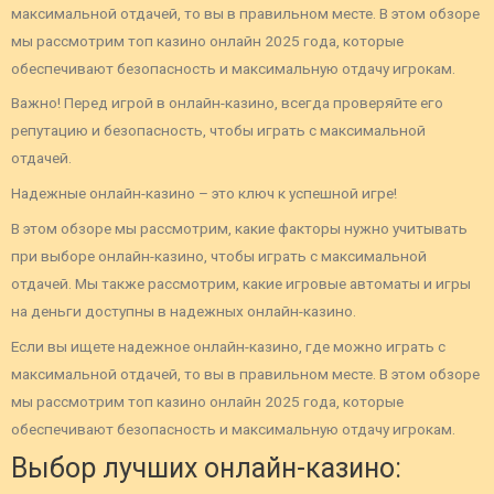
максимальной отдачей, то вы в правильном месте. В этом обзоре
мы рассмотрим топ казино онлайн 2025 года, которые
обеспечивают безопасность и максимальную отдачу игрокам.
Важно! Перед игрой в онлайн-казино, всегда проверяйте его
репутацию и безопасность, чтобы играть с максимальной
отдачей.
Надежные онлайн-казино – это ключ к успешной игре!
В этом обзоре мы рассмотрим, какие факторы нужно учитывать
при выборе онлайн-казино, чтобы играть с максимальной
отдачей. Мы также рассмотрим, какие игровые автоматы и игры
на деньги доступны в надежных онлайн-казино.
Если вы ищете надежное онлайн-казино, где можно играть с
максимальной отдачей, то вы в правильном месте. В этом обзоре
мы рассмотрим топ казино онлайн 2025 года, которые
обеспечивают безопасность и максимальную отдачу игрокам.
Выбор лучших онлайн-казино: