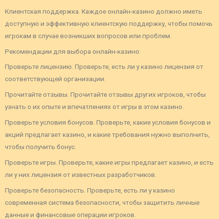
Клиентская поддержка. Каждое онлайн-казино должно иметь
доступную и эффективную клиентскую поддержку, чтобы помочь
игрокам в случае возникших вопросов или проблем.
Рекомендации для выбора онлайн-казино:
Проверьте лицензию. Проверьте, есть ли у казино лицензия от
соответствующей организации.
Прочитайте отзывы. Прочитайте отзывы других игроков, чтобы
узнать о их опыте и впечатлениях от игры в этом казино.
Проверьте условия бонусов. Проверьте, какие условия бонусов и
акций предлагает казино, и какие требования нужно выполнить,
чтобы получить бонус.
Проверьте игры. Проверьте, какие игры предлагает казино, и есть
ли у них лицензия от известных разработчиков.
Проверьте безопасность. Проверьте, есть ли у казино
современная система безопасности, чтобы защитить личные
данные и финансовые операции игроков.