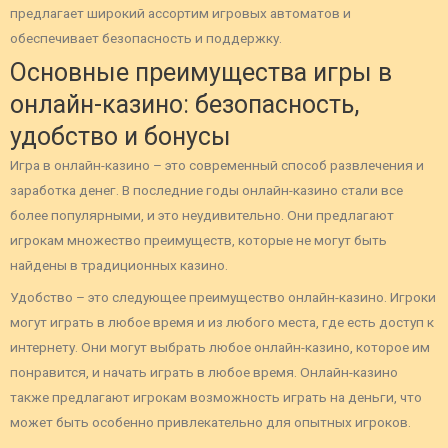
предлагает широкий ассортим игровых автоматов и
обеспечивает безопасность и поддержку.
Основные преимущества игры в
онлайн-казино: безопасность,
удобство и бонусы
Игра в онлайн-казино – это современный способ развлечения и
заработка денег. В последние годы онлайн-казино стали все
более популярными, и это неудивительно. Они предлагают
игрокам множество преимуществ, которые не могут быть
найдены в традиционных казино.
Удобство – это следующее преимущество онлайн-казино. Игроки
могут играть в любое время и из любого места, где есть доступ к
интернету. Они могут выбрать любое онлайн-казино, которое им
понравится, и начать играть в любое время. Онлайн-казино
также предлагают игрокам возможность играть на деньги, что
может быть особенно привлекательно для опытных игроков.