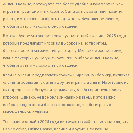
онлайн-казино, потому что это более удобно и комфортно, чем
играть в традиционных казино. Однако, не все онлайн-казино
равны, и это важно выбрать надежное и безопасное казино,
чтобы играть с максимальной отдачей.
В этом обзоре мы рассмотрим лучшие онлайн-казино 2025 года,
которые предлагают игрокам высокое качество игры,
безопасность и максимальную отдачу. Мы также рассмотрим,
какие факторы нужно учитывать при выборе онлайн-казино,
чтобы играть с максимальной отдачей.
Казино онлайн предлагают игрокам широкий выбор игр, включая
слоты, игровые автоматы и другие игры на деньги. Некоторые из
них предлагают бонусы и промокоды, чтобы привлечь новых
игроков. Однако, не все онлайн-казино равны, и это важно
выбрать надежное и безопасное казино, чтобы играть с
максимальной отдачей.
Топ казино онлайн 2025 года включают в себя такие лидеры, как
Casino online, Online Casino, Казино и другие. Эти казино