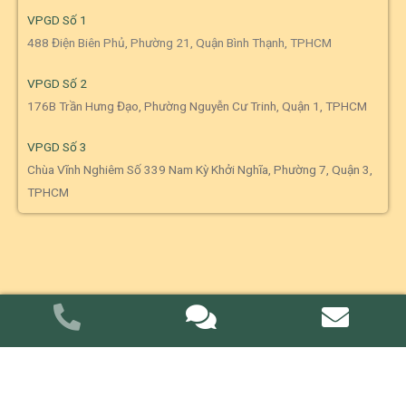
VPGD Số 1
488 Điện Biên Phủ, Phường 21, Quận Bình Thạnh, TPHCM
VPGD Số 2
176B Trần Hưng Đạo, Phường Nguyễn Cư Trinh, Quận 1, TPHCM
VPGD Số 3
Chùa Vĩnh Nghiêm Số 339 Nam Kỳ Khởi Nghĩa, Phường 7, Quận 3,
TPHCM