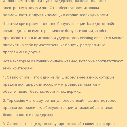
должно иметь доступную поддержку, включая телефон,
электронную почту и чат. Это обеспечивает игрокам
возможность получать помощь в случае необходимости.
Шестым критерием является бонусы и акции. Каждое онлайн-
казино должно иметь различные бонусы и акции, чтобы
привлекать новых игроков и удерживать existing ones. Это может
включать в себя приветственные бонусы, реферальные
программы и другие.
Вот некоторые из лучших онлайн-казино, которые соответствуют
этим критериям:
1. Casino online – это один из лучших онлайн-казино, которые
предлагают широкий ассортим игровых автоматов и
обеспечивают безопасность и поддержку.
2. Top casino – это другое популярное онлайн-казино, которое
предлагает различные бонусы и акции, а также обеспечивает
безопасность и поддержку.
3. Casino – это еще одно популярное онлайн-казино, которое