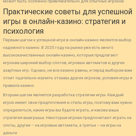
может быть особенно привлекательно для опытных игроков.
Практические советы для успешной
игры в онлайн-казино: стратегия и
психология
Первым шагом к успешной игре в онлайн-казино является выбор
надежного казино. В 2025 году на рынке уже есть много
высококачественных онлайн-казино, которые предлагают
игрокам широкий выбор слотов, игровых автоматов и других
азартных игр. Однако, не все казино равны, и перед выбором вам
стоит тщательно изучить отзывы других игроков, условия игры и
правила казино.
Вторым шагом является разработка стратегии игры. Каждый
игрок имеет свои предпочтения и стиль игры, поэтому вам нужно
определиться, какие игры вы будете играть, и какова ваша
стратегия выигрыша. Некоторые игроки предпочитают играть на
слоты, другие – на игровые автоматы, а третьи – на игры на
деньги.