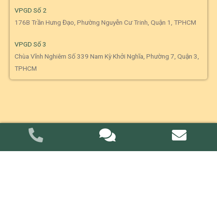
VPGD Số 2
176B Trần Hưng Đạo, Phường Nguyễn Cư Trinh, Quận 1, TPHCM
VPGD Số 3
Chùa Vĩnh Nghiêm Số 339 Nam Kỳ Khởi Nghĩa, Phường 7, Quận 3,
TPHCM