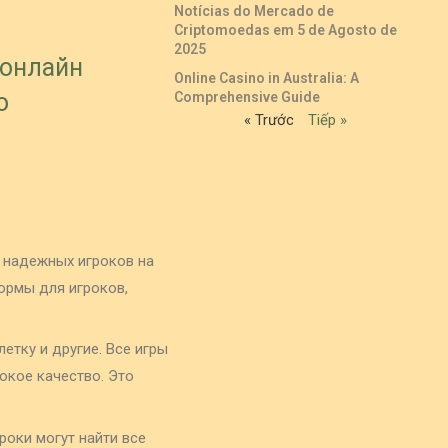
Notícias do Mercado de
Criptomoedas em 5 de Agosto de
2025
 онлайн
Online Casino in Australia: A
o
Comprehensive Guide
« Trước
Tiếp »
и надежных игроков на
ормы для игроков,
етку и другие. Все игры
окое качество. Это
роки могут найти все