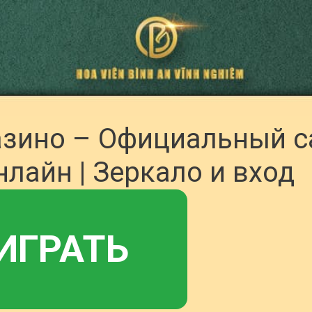
азино – Официальный са
нлайн | Зеркало и вход
ИГРАТЬ