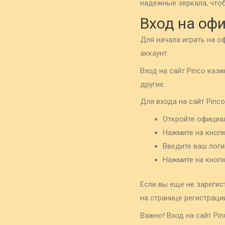
надежные зеркала, что
Вход на оф
Для начала играть на о
аккаунт.
Вход на сайт Pinco кази
другие.
Для входа на сайт Pinc
Откройте официал
Нажмите на кнопк
Введите ваш логи
Нажмите на кнопк
Если вы еще не зарегис
на странице регистраци
Важно! Вход на сайт Pi