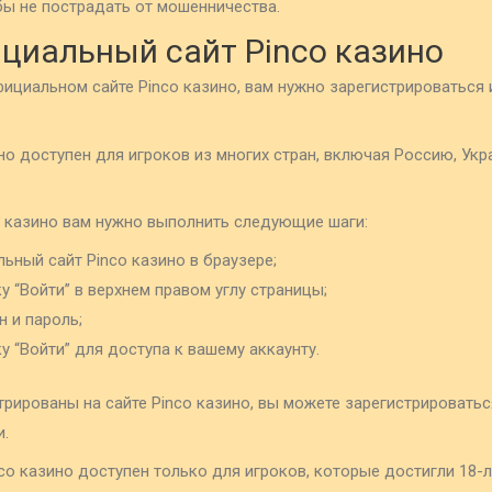
бы не пострадать от мошенничества.
ициальный сайт Pinco казино
фициальном сайте Pinco казино, вам нужно зарегистрироваться 
но доступен для игроков из многих стран, включая Россию, Укр
o казино вам нужно выполнить следующие шаги:
ьный сайт Pinco казино в браузере;
у “Войти” в верхнем правом углу страницы;
н и пароль;
у “Войти” для доступа к вашему аккаунту.
трированы на сайте Pinco казино, вы можете зарегистрироватьс
и.
nco казино доступен только для игроков, которые достигли 18-л