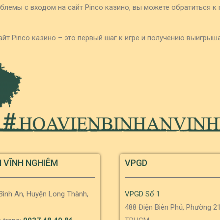
облемы с входом на сайт Pinco казино, вы можете обратиться к
йт Pinco казино – это первый шаг к игре и получению выигрыша
N VĨNH NGHIÊM
VPGD
 Bình An, Huyện Long Thành,
VPGD Số 1
488 Điện Biên Phủ, Phường 21