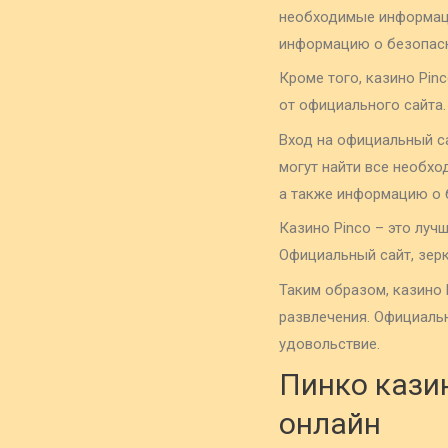
необходимые информацию
информацию о безопасн
Кроме того, казино Pin
от официального сайта.
Вход на официальный са
могут найти все необхо
а также информацию о 
Казино Pinco – это луч
Официальный сайт, зерка
Таким образом, казино 
развлечения. Официальны
удовольствие.
Пинко кази
онлайн