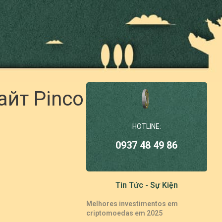
йт Pinco
HOTLINE:
0937 48 49 86
Tin Tức - Sự Kiện
Melhores investimentos em
criptomoedas em 2025