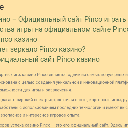
е
ино – Официальный сайт Pinco играть
тва игры на официальном сайте Pinc
inco казино
ает зеркало Pinco казино?
фициальный сайт Pinco казино
ртных игр, казино Pinco является одним из самых популярных 
основана с целью создания уникальной и инновационной платф
зможности для игры и развлечения.
лагает широкий спектр игр, включая слоты, карточные игры, рул
работаны с использованием последних технологий и имеют выс
езопасное и интересное игровое опыта.
ров успеха казино Pinco – это его официальный сайт. Здесь иг