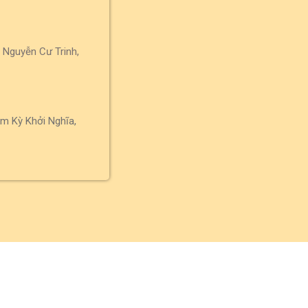
 Nguyễn Cư Trinh,
m Kỳ Khởi Nghĩa,