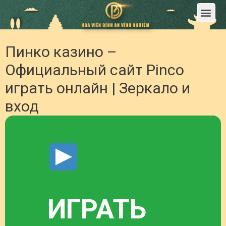
Trang Chủ
Giới Thiệu Hoa Viên Nghĩa Trang Bình An Vĩnh Nghiêm
Sản Phẩm
Bảng Giá
Sơ Đồ Phân Lô
Dịch Vụ An Táng
Đầu Tư
Tin Tức – Sự Kiện
Tuyển dụng
Liên Hệ
Пинко казино –
Официальный сайт Pinco
играть онлайн | Зеркало и
вход
ИГРАТЬ