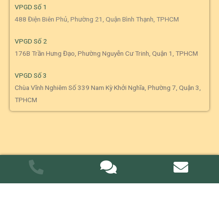
VPGD Số 1
488 Điện Biên Phủ, Phường 21, Quận Bình Thạnh, TPHCM
VPGD Số 2
176B Trần Hưng Đạo, Phường Nguyễn Cư Trinh, Quận 1, TPHCM
VPGD Số 3
Chùa Vĩnh Nghiêm Số 339 Nam Kỳ Khởi Nghĩa, Phường 7, Quận 3,
TPHCM