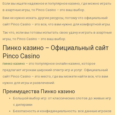
Если вы ищете надежное и популярное казино, где можно играть
в азартные игры, то Pinco Casino – это ваш выбор.
Вам не нужно искать другие ресурсы, потому что официальный
сайт Pinco Casino – это все, что вам нужно для комфортной игры.
Так что, если вы готовы испытать свою удачу и играть в азартные
игры, то Pinco Casino – это ваш выбор.
Пинко казино – Официальный сайт
Pinco Casino
пинко казино
– это популярное онлайн-казино, которое
предлагает игрокам широкий спектр игр и услуг. Официальный
сайт Pinco Casino – это место, где вы можете найти все, что вам
нужно для игры и развлечений.
Преимущества Пинко казино
Большой выбор игр: от классических слотов до живых игр
с дилерами
Безопасность и конфиденциальность: все данные игроков