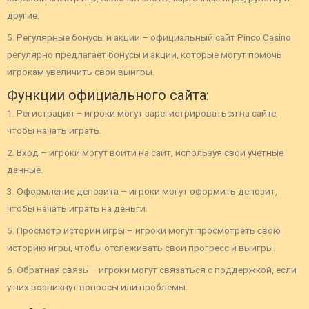
другие.
5. Регулярные бонусы и акции – официальный сайт Pinco Casino
регулярно предлагает бонусы и акции, которые могут помочь
игрокам увеличить свои выигры.
Функции официального сайта:
1. Регистрация – игроки могут зарегистрироваться на сайте,
чтобы начать играть.
2. Вход – игроки могут войти на сайт, используя свои учетные
данные.
3. Оформление депозита – игроки могут оформить депозит,
чтобы начать играть на деньги.
5. Просмотр истории игры – игроки могут просмотреть свою
историю игры, чтобы отслеживать свои прогресс и выигры.
6. Обратная связь – игроки могут связаться с поддержкой, если
у них возникнут вопросы или проблемы.