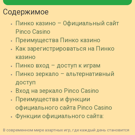
Содержимое
Пинко казино – Официальный сайт
Pinco Casino
Преимущества Пинко казино
Как зарегистрироваться на Пинко
казино
Пинко вход – доступ к играм
Пинко зеркало – альтернативный
доступ
Вход на зеркало Pinco Casino
Преимущества и функции
официального сайта Pinco Casino
Функции официального сайта:
В современном мире азартных игр, где каждый день становится