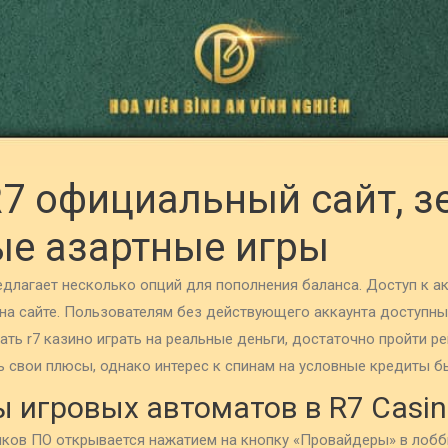
7 официальный сайт, з
ые азартные игры
длагает несколько опций для пополнения баланса. Доступ к а
 на сайте. Пользователям без действующего аккаунта доступн
ать r7 казино играть на реальные деньги, достаточно пройти р
ь свои плюсы, однако интерес к спинам на условные кредиты бы
 игровых автоматов в R7 Casin
иков ПО открывается нажатием на кнопку «Провайдеры» в лобб