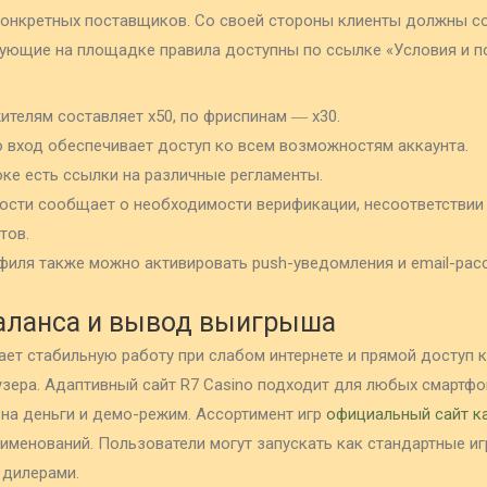
конкретных поставщиков. Со своей стороны клиенты должны с
ующие на площадке правила доступны по ссылке «Условия и п
телям составляет х50, по фриспинам ― х30.
o вход обеспечивает доступ ко всем возможностям аккаунта.
ке есть ссылки на различные регламенты.
ости сообщает о необходимости верификации, несоответствии 
тов.
филя также можно активировать push-уведомления и email-рас
аланса и вывод выигрыша
ет стабильную работу при слабом интернете и прямой доступ к
узера. Адаптивный сайт R7 Casino подходит для любых смартф
у на деньги и демо-режим. Ассортимент игр
официальный сайт к
именований. Пользователи могут запускать как стандартные иг
 дилерами.