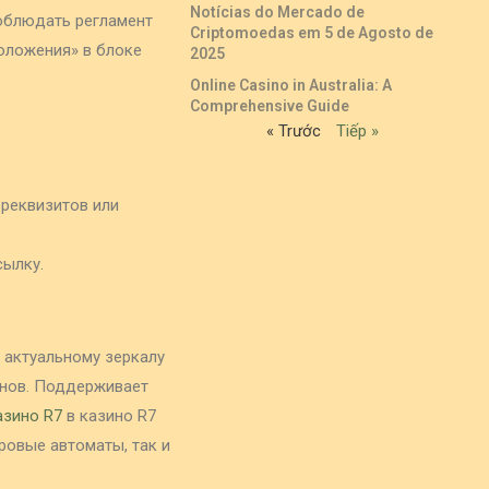
Notícias do Mercado de
облюдать регламент
Criptomoedas em 5 de Agosto de
оложения» в блоке
2025
Online Casino in Australia: A
Comprehensive Guide
« Trước
Tiếp »
реквизитов или
сылку.
 актуальному зеркалу
онов. Поддерживает
азино R7
в казино R7
ровые автоматы, так и