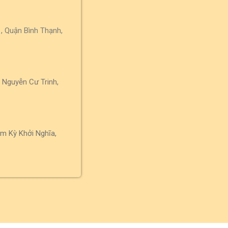
, Quận Bình Thạnh,
 Nguyễn Cư Trinh,
m Kỳ Khởi Nghĩa,