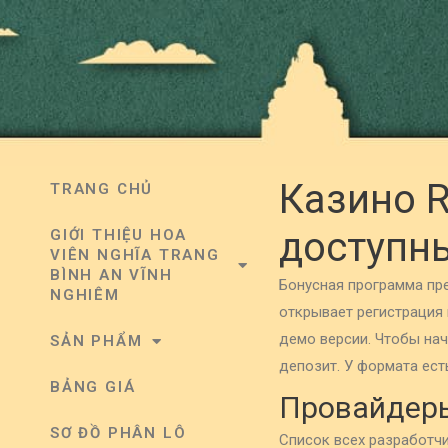
Казино R
TRANG CHỦ
доступн
GIỚI THIỆU HOA
VIÊN NGHĨA TRANG
BÌNH AN VĨNH
Бонусная программа пре
NGHIÊM
открывает регистрация
демо версии. Чтобы нач
SẢN PHẨM
депозит. У формата ест
BẢNG GIÁ
Провайдеры
SƠ ĐỒ PHÂN LÔ
Список всех разработч