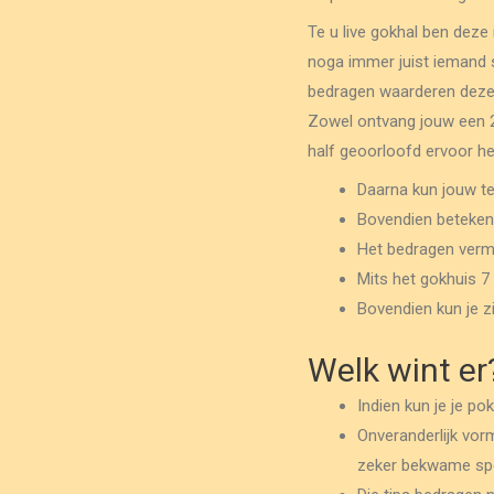
Te u live gokhal ben deze
noga immer juist iemand sp
bedragen waarderen deze 
Zowel ontvang jouw een 2
half geoorloofd ervoor he
Daarna kun jouw te
Bovendien betekent
Het bedragen verm
Mits het gokhuis 7
Bovendien kun je zi
Welk wint er
Indien kun je je po
Onveranderlijk vo
zeker bekwame spe