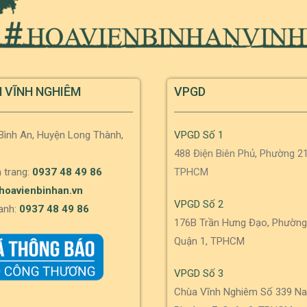
N VĨNH NGHIÊM
VPGD
 Bình An, Huyện Long Thành,
VPGD Số 1
488 Điện Biên Phủ, Phường 21
 trang:
0937 48 49 86
TPHCM
hoavienbinhan.vn
VPGD Số 2
anh:
0937 48 49 86
176B Trần Hưng Đạo, Phường
Quận 1, TPHCM
VPGD Số 3
Chùa Vĩnh Nghiêm Số 339 Na