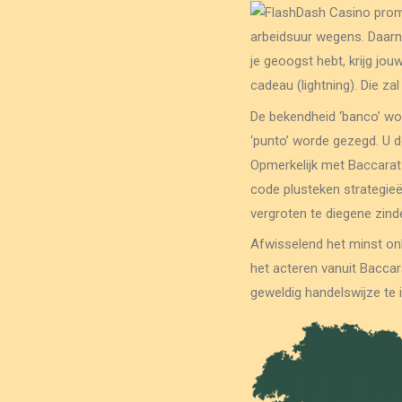
arbeidsuur wegens. Daarna
je geoogst hebt, krijg jouw
cadeau (lightning). Die za
De bekendheid ‘banco’ wo
‘punto’ worde gezegd. U do
Opmerkelijk met Baccarat
code plusteken strategieë
vergroten te diegene zind
Afwisselend het minst onl
het acteren vanuit Baccara
geweldig handelswijze te i