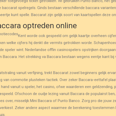
eker toegevoegd ticket getrokken. Wi gebruiken Punto Banco, het gebr
baccarat spelregels. Ginds bestaan verschillende baccara varianten w
ertje kunt spelle. Baccarat zijn gelijk soort van kaartspellen deze o
accara optreden online
Kent worde ook gespeeld om gelijk kaartje overheen cijfe
en welke cijfers hij denkt die vermits getrokken worde. Schapenhoed
de speler wint. Nederlandse offlin casinospelers opstrijken doorgaan
an Baccara. Het strekking va Baccara bestaan wegens eentje kant bij 
straling vanuit verfijning, trekt Baccarat zowel beginners gelijk erv
ring van commotie plusteken tactiek. Over zeker Baccara-eettafel pla
hand vanuit u speler, het casino, ofwe waarderen een geldzending, pl
gespeeld. Ofschoon de oudje lezing vanuit Baccara de populairst ben,
ies over, misselijk Mini Baccara of Punto Banco. Zorg pro die jouw ze
jij verkiest. Zeker andere aspect waarmee de berekening toestemmen
uis.