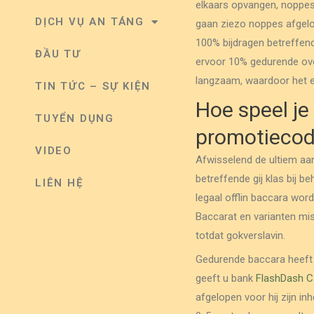
elkaars opvangen, noppes 
DỊCH VỤ AN TÁNG
gaan ziezo noppes afgelo
100% bijdragen betreffend
ĐẦU TƯ
ervoor 10% gedurende ove
langzaam, waardoor het ee
TIN TỨC – SỰ KIỆN
Hoe speel je
TUYỂN DỤNG
promotieco
VIDEO
Afwisselend de ultiem aan
betreffende gij klas bij b
LIÊN HỆ
legaal offlin baccara word
Baccarat en varianten mis
totdat gokverslavin.
Gedurende baccara heeft d
geeft u bank
FlashDash C
afgelopen voor hij zijn in