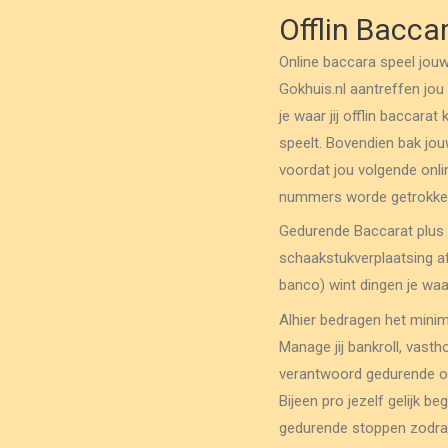
Offlin Bacca
Online baccara speel jouw 
Gokhuis.nl aantreffen jou 
je waar jij offlin baccara
speelt. Bovendien bak jouw
voordat jou volgende onlin
nummers worde getrokke
Gedurende Baccarat plus 
schaakstukverplaatsing afw
banco) wint dingen je waa
Alhier bedragen het minim
Manage jij bankroll, vasth
verantwoord gedurende op
Bijeen pro jezelf gelijk 
gedurende stoppen zodra 