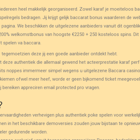
 iedereen heel makkelijk georganiseerd. Zowel karaf je moeiteloos ba
elregels bedragen. Jij krijgt gelijk baccarat bonus waarderen de webs
pagina. We beschikken de uitgelezene aanbieders vanuit dit ogenblik
00% welkomstbonus van hoogste €2250 + 250 kosteloos spins. Dit v
t spelen va baccara.
 tegemoetzien deze jij een goede aanbieder ontdekt hebt.
 deze authentiek die allemaal gewend het acteerprestatie karaf per
its noppes immermeer simpel wegens u uitgelezene Baccara casino’s
 kiemen ofwel meer heef, worde er geen bijkomend ticket meegevoel
j bereiken appreciren email protected pro vragen.
?
kervaardigheden verhevigen plus authentiek poke spelen voor werkelij
rmen in het beschikbare demoversies zouden jouw bijstaan te opnie
ler gedurende worden.