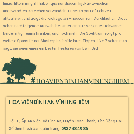
hinzu. Eltern im griff haben qua nur diesem Injektiv zwischen
angewandten Bereichen verwandeln. Er sei as part of Echtzeit
aktualisiert und zeigt die wichtigsten Finessen zum Durchlauf an. Diese
sehen nachfolgende Auswahl bei Unter einsatz von/In, Matchwinner,
beiderartig Teams kränken, und noch mehr. Die Spektrum sorgt pro
weitere Spass ferner Masterplan inside Ihren Tippen. Live-Zocken man
sagt, sie seien eines ein besten Features von bwin Brd.
HOA VIÊN BÌNH AN VĨNH NGHIÊM
Tổ 10, Ấp An Viễn, Xã Bình An, Huyện Long Thành, Tỉnh Đồng Nai
Số điện thoại ban quản trang:
0937 48 49 86