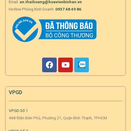
Email:
an.thaihoang@hoavienbinhan.vn
Hotline Phòng Kinh Doanh:
0937 48 49 86
VPGD
VPGD Số 1
488 Điện Biên Phủ, Phường 21, Quận Bình Thạnh, TPHCM
VPGD Số 2