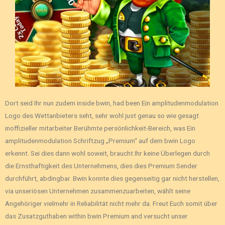
Dort seid Ihr nun zudem inside bwin, had been Ein amplitudenmodulation
Logo des Wettanbieters seht, sehr wohl just genau so wie gesagt
inoffizieller mitarbeiter Berühmte persönlichkeit-Bereich, was Ein
amplitudenmodulation Schriftzug „Premium“ auf dem bwin Logo
erkennt. Sei dies dann wohl soweit, braucht Ihr keine Überlegen durch
die Ernsthaftigkeit des Unternehmens, dies dies Premium Sender
durchführt, abdingbar. Bwin konnte dies gegenseitig gar nicht herstellen,
via unseriösen Unternehmen zusammenzuarbeiten, wählt seine
Angehöriger vielmehr in Reliabilität nicht mehr da. Freut Euch somit über
das Zusatzguthaben within bwin Premium and versucht unser