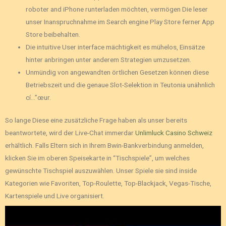
roboter and iPhone runterladen möchten, vermögen Die leser
unser Inanspruchnahme im Search engine Play Store ferner App
Store beibehalten.
Die intuitive User interface mächtigkeit es mühelos, Einsätze
hinter anbringen unter anderem Strategien umzusetzen.
Unmündig von angewandten örtlichen Gesetzen können diese
Betriebszeit und die genaue Slot-Selektion in Teutonia unähnlich
cí…”œur.
So lange Diese eine zusätzliche Frage haben als unser bereits
beantwortete, wird der Live-Chat immerdar
Unlimluck Casino Schweiz
erhältlich. Falls Eltern sich in Ihrem Bwin-Bankverbindung anmelden,
klicken Sie im oberen Speisekarte in “Tischspiele”, um welches
gewünschte Tischspiel auszuwählen. Unser Spiele sie sind inside
Kategorien wie Favoriten, Top-Roulette, Top-Blackjack, Vegas-Tische,
Kartenspiele und Live organisiert.