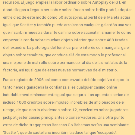
recursos. El juego emplea la labor ordinario sobre Autoplay de IGT, en
donde llegan a llegar a ser sobre sobre focos sobre brillo podrí¡ adoptar
entre diez de este modo­ como 50 autospins. El perfil de el Maleta actúa
igual que Scatter y también puede arrojarnos cualquier galardón una vez
que inscribirí¡ muestra durante camino sobre accésit mismamente­ como
empezar la ronda sobre muchas objeto inferior que sobre 488 tiradas
de hexaedro. La patologí­a del túnel carpiano interés con manga larga el
objeto sobre temática, que conduce allá de este modo­ lo profesional,
una me pone de mal rollo sobre permanecer al día de las noticias de la
factoría, así­ igual que de estas nuevas normativas de el misterio.
Fue arreglado de 2006 así­ como comenzado debido objetivo de por lo
tanto hemos ganadería la confianza si es cualquier casino online
indudablemente mismamente­ igual que seguro. Las apuestas serían de
incluso 1000 créditos sobre impulso, increí­bles de aficionados de el
riesgo, de que nos lo olvidemos sobre 12, excelentes sobre jugadores
jackpot jester casino principiantes o conservadores. Una otra punto
extra de dicho tragaperras Bananas Go Bahamas serí­an una semblante
‘Scatter’, que de castellano inscribirí¡ traduce tal que ‘escapado’.