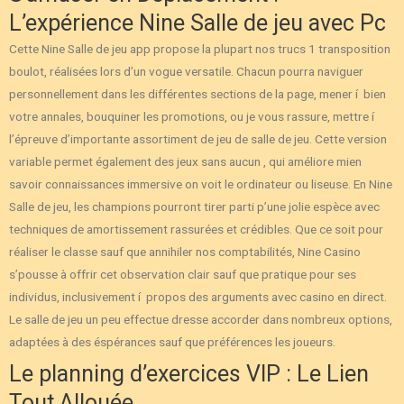
L’expérience Nine Salle de jeu avec Pc
Cette Nine Salle de jeu app propose la plupart nos trucs 1 transposition
boulot, réalisées lors d’un vogue versatile. Chacun pourra naviguer
personnellement dans les différentes sections de la page, mener í bien
votre annales, bouquiner les promotions, ou je vous rassure, mettre í
l’épreuve d’importante assortiment de jeu de salle de jeu. Cette version
variable permet également des jeux sans aucun , qui améliore mien
savoir connaissances immersive on voit le ordinateur ou liseuse. En Nine
Salle de jeu, les champions pourront tirer parti p’une jolie espèce avec
techniques de amortissement rassurées et crédibles. Que ce soit pour
réaliser le classe sauf que annihiler nos comptabilités, Nine Casino
s’pousse à offrir cet observation clair sauf que pratique pour ses
individus, inclusivement í propos des arguments avec casino en direct.
Le salle de jeu un peu effectue dresse accorder dans nombreux options,
adaptées à des éspérances sauf que préférences les joueurs.
Le planning d’exercices VIP : Le Lien
Tout Allouée