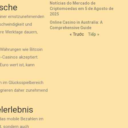
Notícias do Mercado de
ische
Criptomoedas em 5 de Agosto de
2025
einer ernstzunehmenden
Online Casino in Australia: A
schwindigkeit und
Comprehensive Guide
ere Werktage dauern,
« Trước
Tiếp »
e Währungen wie Bitcoin
-Casinos akzeptiert.
uro wert ist, kann
n im Glücksspielbereich
ntegrieren daher zunehmend
lerlebnis
 das mobile Bezahlen im
t, sondern auch