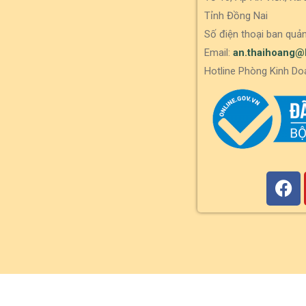
Tỉnh Đồng Nai
Số điện thoại ban quản
Email:
an.thaihoang@
Hotline Phòng Kinh Do