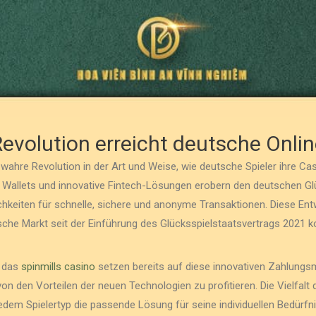
 Revolution erreicht deutsche Onli
 wahre Revolution in der Art und Weise, wie deutsche Spieler ihre Ca
e Wallets und innovative Fintech-Lösungen erobern den deutschen Gl
ichkeiten für schnelle, sichere und anonyme Transaktionen. Diese Ent
tsche Markt seit der Einführung des Glücksspielstaatsvertrags 2021 ko
e das
spinmills casino
setzen bereits auf diese innovativen Zahlung
von den Vorteilen der neuen Technologien zu profitieren. Die Vielfalt
jedem Spielertyp die passende Lösung für seine individuellen Bedürfn