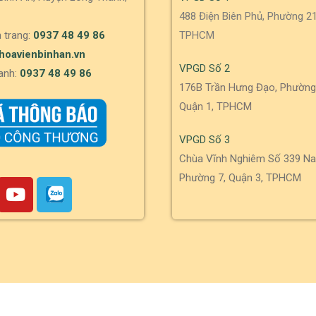
488 Điện Biên Phủ, Phường 21
 trang:
0937 48 49 86
TPHCM
hoavienbinhan.vn
VPGD Số 2
anh:
0937 48 49 86
176B Trần Hưng Đạo, Phường
Quận 1, TPHCM
VPGD Số 3
Chùa Vĩnh Nghiêm Số 339 Na
Phường 7, Quận 3, TPHCM