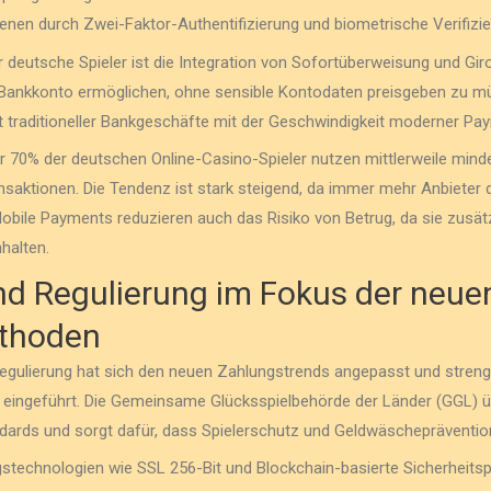
enen durch Zwei-Faktor-Authentifizierung und biometrische Verifizie
 deutsche Spieler ist die Integration von Sofortüberweisung und Girop
Bankkonto ermöglichen, ohne sensible Kontodaten preisgeben zu m
it traditioneller Bankgeschäfte mit der Geschwindigkeit moderner P
ber 70% der deutschen Online-Casino-Spieler nutzen mittlerweile min
saktionen. Die Tendenz ist stark steigend, da immer mehr Anbieter d
Mobile Payments reduzieren auch das Risiko von Betrug, da sie zusät
nhalten.
nd Regulierung im Fokus der neue
thoden
regulierung hat sich den neuen Zahlungstrends angepasst und streng
r eingeführt. Die Gemeinsame Glücksspielbehörde der Länder (GGL) ü
ndards und sorgt dafür, dass Spielerschutz und Geldwäscheprävention
technologien wie SSL 256-Bit und Blockchain-basierte Sicherheitsp