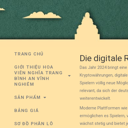
TRANG CHỦ
Die digitale
GIỚI THIỆU HOA
Das Jahr 2024 bringt eine
VIÊN NGHĨA TRANG
Kryptowährungen, digital
BÌNH AN VĨNH
Spielern völlig neue Mögl
NGHIÊM
relevant, da sich der deu
SẢN PHẨM
weiterentwickelt.
Moderne Plattformen wi
BẢNG GIÁ
ermöglichen es Spielern, 
wächst stetig und bietet 
SƠ ĐỒ PHÂN LÔ