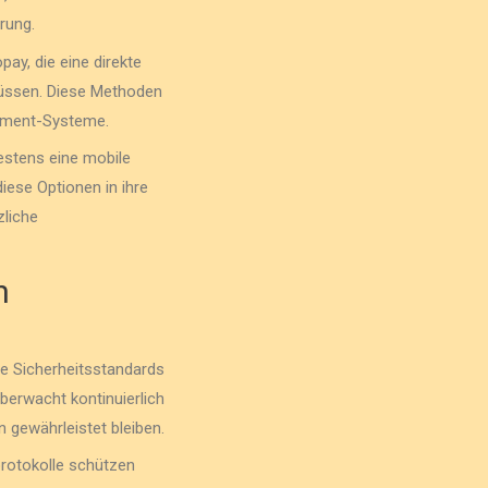
rung.
ay, die eine direkte
üssen. Diese Methoden
ayment-Systeme.
destens eine mobile
iese Optionen in ihre
zliche
n
e Sicherheitsstandards
berwacht kontinuierlich
 gewährleistet bleiben.
rotokolle schützen