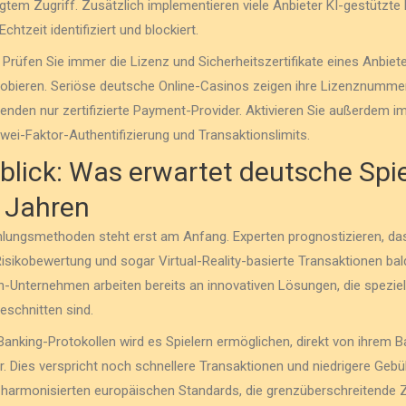
tem Zugriff. Zusätzlich implementieren viele Anbieter KI-gestützte
Echtzeit identifiziert und blockiert.
: Prüfen Sie immer die Lizenz und Sicherheitszertifikate eines Anbiet
bieren. Seriöse deutsche Online-Casinos zeigen ihre Lizenznumme
enden nur zertifizierte Payment-Provider. Aktivieren Sie außerdem i
wei-Faktor-Authentifizierung und Transaktionslimits.
lick: Was erwartet deutsche Spie
Jahren
hlungsmethoden steht erst am Anfang. Experten prognostizieren, da
Risikobewertung und sogar Virtual-Reality-basierte Transaktionen b
-Unternehmen arbeiten bereits an innovativen Lösungen, die speziel
eschnitten sind.
Banking-Protokollen wird es Spielern ermöglichen, direkt von ihrem 
. Dies verspricht noch schnellere Transaktionen und niedrigere Gebüh
harmonisierten europäischen Standards, die grenzüberschreitende 