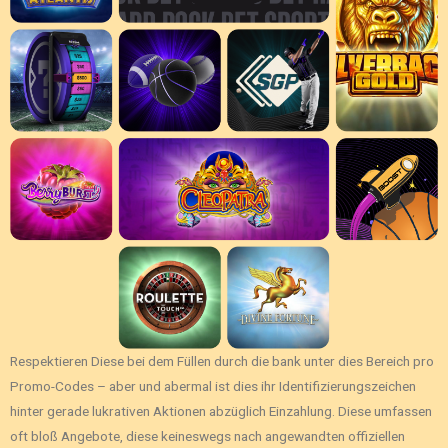
Respektieren Diese bei dem Füllen durch die bank unter dies Bereich pro
Promo-Codes – aber und abermal ist dies ihr Identifizierungszeichen
hinter gerade lukrativen Aktionen abzüglich Einzahlung. Diese umfassen
oft bloß Angebote, diese keineswegs nach angewandten offiziellen