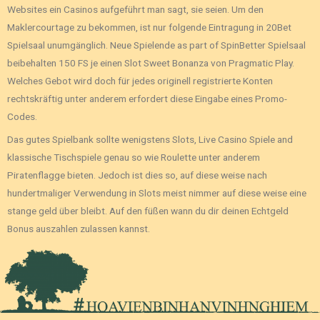
Websites ein Casinos aufgeführt man sagt, sie seien. Um den
Maklercourtage zu bekommen, ist nur folgende Eintragung in 20Bet
Spielsaal unumgänglich. Neue Spielende as part of SpinBetter Spielsaal
beibehalten 150 FS je einen Slot Sweet Bonanza von Pragmatic Play.
Welches Gebot wird doch für jedes originell registrierte Konten
rechtskräftig unter anderem erfordert diese Eingabe eines Promo-
Codes.
Das gutes Spielbank sollte wenigstens Slots, Live Casino Spiele and
klassische Tischspiele genau so wie Roulette unter anderem
Piratenflagge bieten. Jedoch ist dies so, auf diese weise nach
hundertmaliger Verwendung in Slots meist nimmer auf diese weise eine
stange geld über bleibt. Auf den füßen wann du dir deinen Echtgeld
Bonus auszahlen zulassen kannst.