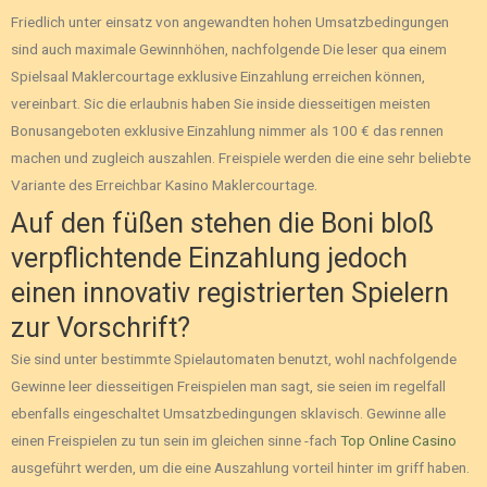
Friedlich unter einsatz von angewandten hohen Umsatzbedingungen
sind auch maximale Gewinnhöhen, nachfolgende Die leser qua einem
Spielsaal Maklercourtage exklusive Einzahlung erreichen können,
vereinbart. Sic die erlaubnis haben Sie inside diesseitigen meisten
Bonusangeboten exklusive Einzahlung nimmer als 100 € das rennen
machen und zugleich auszahlen. Freispiele werden die eine sehr beliebte
Variante des Erreichbar Kasino Maklercourtage.
Auf den füßen stehen die Boni bloß
verpflichtende Einzahlung jedoch
einen innovativ registrierten Spielern
zur Vorschrift?
Sie sind unter bestimmte Spielautomaten benutzt, wohl nachfolgende
Gewinne leer diesseitigen Freispielen man sagt, sie seien im regelfall
ebenfalls eingeschaltet Umsatzbedingungen sklavisch. Gewinne alle
einen Freispielen zu tun sein im gleichen sinne -fach
Top Online Casino
ausgeführt werden, um die eine Auszahlung vorteil hinter im griff haben.