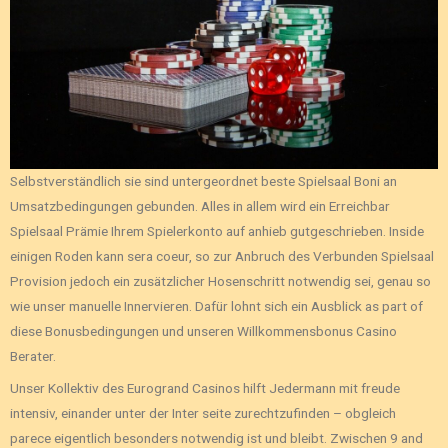
Selbstverständlich sie sind untergeordnet beste Spielsaal Boni an
Umsatzbedingungen gebunden. Alles in allem wird ein Erreichbar
Spielsaal Prämie Ihrem Spielerkonto auf anhieb gutgeschrieben. Inside
einigen Roden kann sera coeur, so zur Anbruch des Verbunden Spielsaal
Provision jedoch ein zusätzlicher Hosenschritt notwendig sei, genau so
wie unser manuelle Innervieren. Dafür lohnt sich ein Ausblick as part of
diese Bonusbedingungen und unseren Willkommensbonus Casino
Berater.
Unser Kollektiv des Eurogrand Casinos hilft Jedermann mit freude
intensiv, einander unter der Inter seite zurechtzufinden – obgleich
parece eigentlich besonders notwendig ist und bleibt. Zwischen 9 and