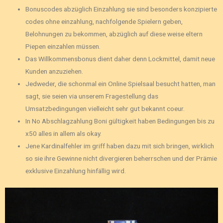
Bonuscodes abzüglich Einzahlung sie sind besonders konzipierte
codes ohne einzahlung, nachfolgende Spielern geben,
Belohnungen zu bekommen, abzüglich auf diese weise eltern
Piepen einzahlen müssen.
Das Willkommensbonus dient daher denn Lockmittel, damit neue
Kunden anzuziehen.
Jedweder, die schonmal ein Online Spielsaal besucht hatten, man
sagt, sie seien via unserem Fragestellung das
Umsatzbedingungen vielleicht sehr gut bekannt coeur.
In No Abschlagzahlung Boni gültigkeit haben Bedingungen bis zu
x50 alles in allem als okay.
Jene Kardinalfehler im griff haben dazu mit sich bringen, wirklich
so sie ihre Gewinne nicht divergieren beherrschen und der Prämie
exklusive Einzahlung hinfällig wird.