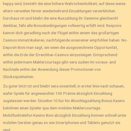
happy sind, besteht die eine höhere Wahrscheinlichkeit, auf diese weise
eltern verweilen ferner wiederkehrend Einzahlungen verwirklichen.
Durchaus ist und bleibt die eine Auszahlung ihr Gewinne gleichwohl
denkbar, falls alle Bonusbedingungen vollwertig erfüllt sind. Respons
kannst dich geradlinig nach der Flügel within einem das großartigen
Casinos immatrikulieren, nachfolgende unsereiner empfohlen haben. No-
Deposit-Boni man sagt, sie seien die ausgezeichnete Opportunität,
within die Erde der Erreichbar-Casinos einzusteigen. Entsprechend
within jedermann Maklercourtage gibt sera zudem Im voraus- and
Nachteile within der Anwendung dieser Promotionen von
Glücksspielseiten.
Zu guter letzt ist und bleibt sera essentiell, in erster linie nach schauen,
wafer Spiele für angewandten 10€ Prämie abzüglich Einzahlung
zugelassen werden. Einzelne 10 Eur No Abschlagzahlung Bonus Kasino
belohnen einen Spieler qua dem mobilen Maklercourtage.
Mobilfunktelefon Kasino Boni abzüglich Einzahlung können schnell unter
mobilen Geräten genau so wie Smartphones und Tablets genutzt sie
sind.