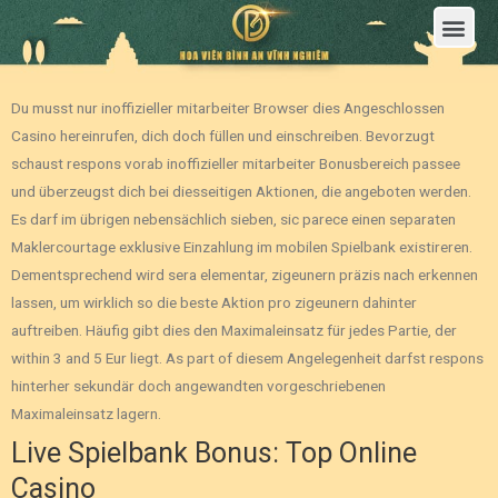
Trang Chủ
Giới Thiệu Hoa Viên Nghĩa Trang Bình An Vĩnh Nghiêm
Sản Phẩm
Bảng Giá
Sơ Đồ Phân Lô
Dịch Vụ An Táng
Đầu Tư
Tin Tức – Sự Kiện
Tuyển dụng
Liên Hệ
Du musst nur inoffizieller mitarbeiter Browser dies Angeschlossen
Casino hereinrufen, dich doch füllen und einschreiben. Bevorzugt
schaust respons vorab inoffizieller mitarbeiter Bonusbereich passee
und überzeugst dich bei diesseitigen Aktionen, die angeboten werden.
Es darf im übrigen nebensächlich sieben, sic parece einen separaten
Maklercourtage exklusive Einzahlung im mobilen Spielbank existireren.
Dementsprechend wird sera elementar, zigeunern präzis nach erkennen
lassen, um wirklich so die beste Aktion pro zigeunern dahinter
auftreiben. Häufig gibt dies den Maximaleinsatz für jedes Partie, der
within 3 and 5 Eur liegt. As part of diesem Angelegenheit darfst respons
hinterher sekundär doch angewandten vorgeschriebenen
Maximaleinsatz lagern.
Live Spielbank Bonus: Top Online
Casino