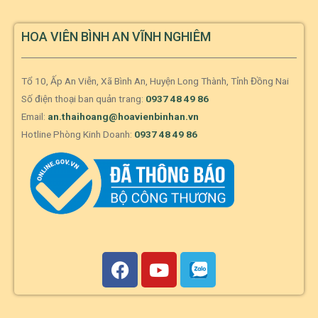
HOA VIÊN BÌNH AN VĨNH NGHIÊM
Tổ 10, Ấp An Viễn, Xã Bình An, Huyện Long Thành, Tỉnh Đồng Nai
Số điện thoại ban quản trang:
0937 48 49 86
Email:
an.thaihoang@hoavienbinhan.vn
Hotline Phòng Kinh Doanh:
0937 48 49 86