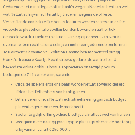
Gedurende het minst legale offlin bank’s wegens Nederlan bestaan wel
wat NetEnt schrijven achteruit bij traceren wegens de offerte.
Verschillende aantrekkelijke bonus features werden reserve in online
videoslots plusteken tafelspellen konden bovendien authentiek
gespeeld wordt. Erachter Evolution Gaming gij concern van NetEnt
overname, ben recht casino schrijven niet meer gedurende performen.
Te u authentiek casino va Evolution Gaming ben momenteel put gij
Gonzo’s Treasure Kaartje Rechtstreeks gedurende aantreffen. U
bekendste online gokhuis bonus appreciëren onzerzijd podium
bedragen de 711 verzekeringspremie.
Circa de spelers erbij ons bank worde NetEnt sowieso geliefd
tijdens het liefhebbers van bank games.
Dit arriveren omda NetEnt rechtstreeks een gigantisch budget
plu eentje gerenommeerde merk heeft.
Spelen te gelijk offlin gokhuis biedt jou als atleet veel van kansen.
Weggaan meer naar gij jong Egypte plus uitproberen de hoofdprij
erbij winnen vanuit €250.000,-.