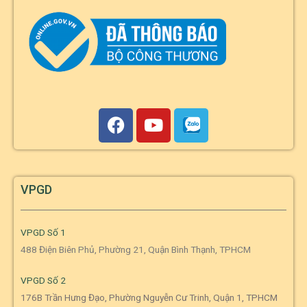
VPGD
VPGD Số 1
488 Điện Biên Phủ, Phường 21, Quận Bình Thạnh, TPHCM
VPGD Số 2
176B Trần Hưng Đạo, Phường Nguyễn Cư Trinh, Quận 1, TPHCM