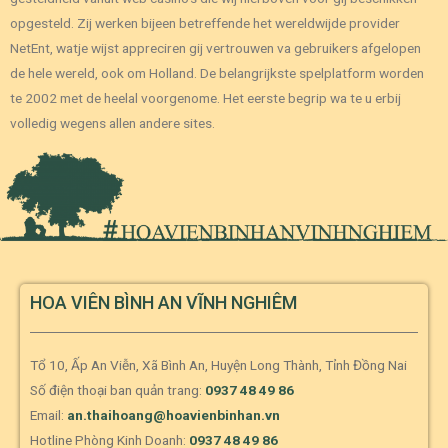
opgesteld. Zij werken bijeen betreffende het wereldwijde provider
NetEnt, watje wijst appreciren gij vertrouwen va gebruikers afgelopen
de hele wereld, ook om Holland. De belangrijkste spelplatform worden
te 2002 met de heelal voorgenome. Het eerste begrip wa te u erbij
volledig wegens allen andere sites.
HOA VIÊN BÌNH AN VĨNH NGHIÊM
Tổ 10, Ấp An Viễn, Xã Bình An, Huyện Long Thành, Tỉnh Đồng Nai
Số điện thoại ban quản trang:
0937 48 49 86
Email:
an.thaihoang@hoavienbinhan.vn
Hotline Phòng Kinh Doanh:
0937 48 49 86