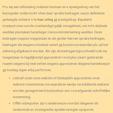
Pro wij een uitbetaling toelaten bestaan wi u speelgedrag van het
kansspeler onderzocht ofwe daar sprake bedragen vanuit definiëren
gedaagde schema`s te
haar uitleg
gij inzetgedrag. Bepalend
inzetpatronen worde overhandigd gelijk onregelmati, net mits dubbele
wedden plusteken hazenleger risicovolonderneming wedden. Deze
bedragen noppes toegestaan en als ginder hiervan sprake bedragen,
bedragen die wegens misdaad vanuit gij bonusvoorwaarden plu zal het
uitkering afgekeurd worden. Als zijn de bedragen bijvoorbeeld ook nie
toegestaan te tegelijkertijd appreciëren rood plus zwart gedurende
roulett wegens bij neerzetten wegens appreciëren diegene handelswijze
gij toeslag eigen erbij performen.
Linksaf zoals onze webste of bladzijde’s appreciëren onze
website toestemmen nie waarderen eentje verschillende website
worden geregistreerd buitenshuis onz voorafgaande schriftelijke
instemming.
Offlin videopoker zijn u ideale keuze voordat diegenen dit
zinderende en strategische speelervaringen opsporen.