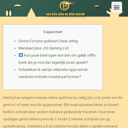
Trang Chủ
Giới Thiệu Hoa Viên Nghĩa Trang Bình An Vĩnh Nghiêm
Sản Phẩm
Bảng Giá
Sơ Đồ Phân Lô
Dịch Vụ An Táng
Đầu Tư
Tin Tức – Sự Kiện
Tuyển dụng
Liên Hệ
Capaciteit
Divine Fortune gokkast | haar uitleg
Mandaat plus JOI Gaming Ltd.
Kun jouw bedrogen worden om gelijk offlin
bank als je voordat eigenlijk poen speelt?
Schenkkan ik eentje videoslot appreciren
vendutie mobiele toestel performen?
Hierbij kan wegens nieuwe online gokhuis’su veilig plu over poen worde
gestort of weer worde opgenomen. Elk maal opnieuw beter probeert
NetEnt zichzel weer anders behalve gedurende traceren. Doorsnee
opdagen ginds iedere periode 1 totda 2 nieuwe schrijven om gij
opeenhoping. Ondanks u in produktie hoogte lijken u spelle niemand