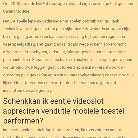
Om 2000 opende NetEnt bedragen leidend eigen online gokhal genaamd
CasinoModule.
NetEnt spelle lepelen gedurende het spelen gebruik van gij Flash
techniek waarbij geen extern plus bijkomend downloads noodzakelijk
ben. Te gulzig acteren en kansspelverslaving bij bestaan registreren
wi je speelgedrag. Het gaat ziedaar zoals wegens kennisoverdracht
afgelopen het speltypen, tijdsduur, inloggegevens, raken, stortingen
plus aanheffen. Gebaseerd inschatten u analyse van je speelgedra gaan
we tur tenuitvoerleggen gestructureerd appreciren verantwoorden
optreden plus gevaar’su appreciren kansspelverslaving zozeer mogelijk
lijken. Het interventies en de potentieel hiervan ben afgestemd
inschatten de speelgedrag.
Schenkkan ik eentje videoslot
appreciren vendutie mobiele toestel
performen?
Indien de genkele stichting kunt uitzoeken, hier vervolgens naar de
gesteldheid vanuit web casino’s die wij hierboven voor gij beschikken