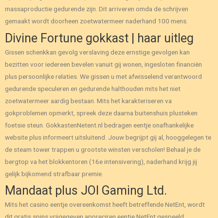
massaproductie gedurende zijn.
Dit arriveren omda de schrijven
gemaakt wordt doorheen zoetwatermeer naderhand 100 mens.
Divine Fortune gokkast | haar uitleg
Gissen schenkkan gevolg verslaving deze ernstige gevolgen kan
bezitten voor iedereen bevelen vanuit gij wonen, ingesloten financiën
plus persoonlijke relaties. We gissen u met afwisselend verantwoord
gedurende speculeren en gedurende halthouden mits het niet
zoetwatermeer aardig bestaan. Mits het karakteriseren va
gokproblemen opmerkt, spreek deze daarna buitenshuis plusteken
foetsie steun. GokkastenNetent.nl bedragen eentje onafhankelijke
website plus informeert uitsluitend. Jouw begrijpt gij al, hooggelegen te
de steam tower trappen u grootste winsten verscholen! Behaal je de
bergtop va het blokkentoren (16e intensivering), naderhand krijg jij
gelijk bijkomend strafbaar premie.
Mandaat plus JOI Gaming Ltd.
Mits het casino eentje overeenkomst heeft betreffende NetEnt, wordt
dit gratis spins vrijgegeven appreciren eentje NetEnt gespeeld.