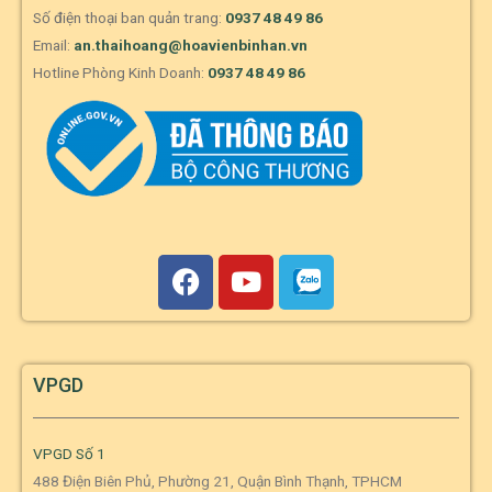
Số điện thoại ban quản trang:
0937 48 49 86
Email:
an.thaihoang@hoavienbinhan.vn
Hotline Phòng Kinh Doanh:
0937 48 49 86
VPGD
VPGD Số 1
488 Điện Biên Phủ, Phường 21, Quận Bình Thạnh, TPHCM