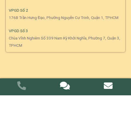
VPGD Số 2
176B Trần Hưng Đạo, Phường Nguyễn Cư Trinh, Quận 1, TPHCM
VPGD Số 3
Chùa Vĩnh Nghiêm Số 339 Nam Kỳ Khởi Nghĩa, Phường 7, Quận 3,
TPHCM