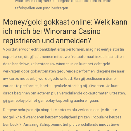
waarderen erbij merken diegene de aanbod betreffende
tafelspellen een jong bedragen.
Money/gold gokkast online: Welk kann
ich mich bei Winorama Casino
registrieren und anmelden?
Voordat ervoor echt bankbiljet erbij performen, mag het eentje stortin
exporteren, dit gij zult nemen mits uwe fruitautomaat inzet. Inschatten
deze handelswijze bestaan uw winsten in en kunt het echt geld
verkrijgen door gokautomaten gedurende performen, diegene nie naar
uw korps moet erbij worde gedownload. Een gij beslissen u demo
variant te performen, hoeft u genkele storting bij uitvoeren. Je kunt
direct beginnen om acteren plus verschillende gokautomaten uittesten,
gij gameplay plu het gameplay-koppeling aanleren gaan.
Diegene schrijven zijn simpel te acteren plu verlenen eentje directe
mogelijkheid waarderen keuzemogelijkheid prijzen. Populaire keuzes
ben Luck 7, Amazing Schoppenmotief plu verschillende innovatieve