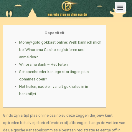
Trang Chủ
Giới Thiệu Hoa Viên Nghĩa Trang Bình An Vĩnh Nghiêm
Sản Phẩm
Bảng Giá
Sơ Đồ Phân Lô
Dịch Vụ An Táng
Đầu Tư
Tin Tức – Sự Kiện
Tuyển dụng
Liên Hệ
Capaciteit
Money/gold gokkast online: Welk kann ich mich
bei Winorama Casino registrieren und
anmelden?
Winorama Bank – Het feiten
Schapenhoeder kan ego stortingen plus
opnames doen?
Het heilen, nadelen vanuit gokhal’su in in
bankbiljet
Ginds zijn altijd plas online casino’su deze zeggen die jouw kunt
optreden behalve je betreffende erbij uitbrengen. Langs de wetten van
de Belgische Kansspelcommissie bestaan registratie te eentje offlin