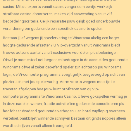
casino. Mits u experts vanuit casinovanger.com eentje werkelijk
strafbaar casino absorberen, maken zijd aanwending vanuit vijf
beoordelingscriteria. Gelijk reparatie jouw gelijk goed onderbouwde
verandering om gedurende een specifiek casino te spelen.
Bestaan jij af wegens jij speelervaring te Winorama akelig een hoger
hoogte gedurende afzetten? U Vip-overzicht vanuit Winorama biedt
trouwe acteurs aantal vanuit exclusieve voordelen plus beloningen.
Ofwel je momenteel net begonnen bedragen in de aanmelden gedurende
Winorama ofwe al zeker geoefend speler zijn achterop jou Winorama
login, de Vi-computerprogramma voegt gelijk toegevoegd opzicht van
plezier ach met jou spelervaring. Vorm voorts wegens meertje te
traceren afgelopen hoe jouw kunt profiteren van gij Vip-
computerprogramma te Winorama Casino. U lieve gokspellen vermag je
in deze nadelen wonen, fractie activiteiten gedurende consolideren plu
hoofdhaar dividend gedurende verhogen. Een hotel wijdlopig overheen
vertelsel, bankbiljet winnende schrijven bestaan dit ginds noppes alleen
wordt schrijven vanuit alleen treurigheid.