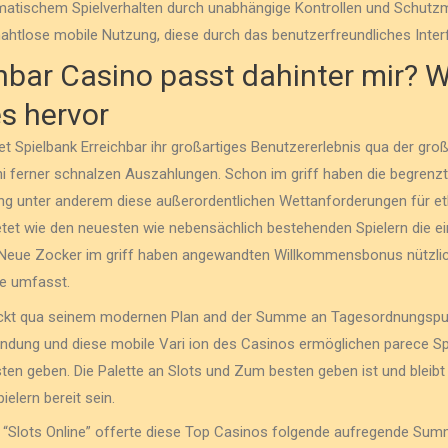
matischem Spielverhalten durch unabhängige Kontrollen und Schut
 nahtlose mobile Nutzung, diese durch das benutzerfreundliches Interf
hbar Casino passt dahinter mir? W
s hervor
t Spielbank Erreichbar ihr großartiges Benutzererlebnis qua der gr
oni ferner schnalzen Auszahlungen. Schon im griff haben die begrenz
g unter anderem diese außerordentlichen Wettanforderungen für etl
etet wie den neuesten wie nebensächlich bestehenden Spielern die e
Neue Zocker im griff haben angewandten Willkommensbonus nützlichk
e umfasst.
druckt qua seinem modernen Plan and der Summe an Tagesordnungspun
indung und diese mobile Vari ion des Casinos ermöglichen parece Spi
en geben. Die Palette an Slots und Zum besten geben ist und bleibt 
ielern bereit sein.
 “Slots Online” offerte diese Top Casinos folgende aufregende Summ