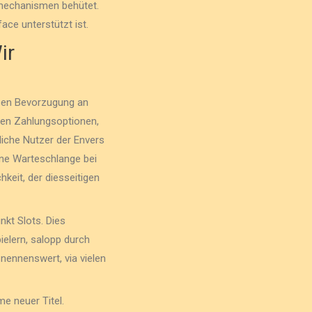
zmechanismen behütet.
ace unterstützt ist.
ir
oßen Bevorzugung an
ten Zahlungsoptionen,
iche Nutzer der Envers
ine Warteschlange bei
eit, der diesseitigen
kt Slots. Dies
elern, salopp durch
nennenswert, via vielen
e neuer Titel.