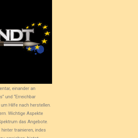
ntar, einander an
s” und “Erreichbar
um Hilfe nach herstellen.
sern. Wichtige Aspekte
Spektrum das Angebote.
inter trainieren, indes