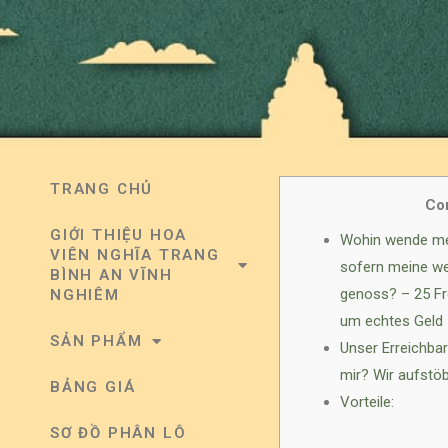
TRANG CHỦ
Co
GIỚI THIỆU HOA
Wohin wende mei
VIÊN NGHĨA TRANG
sofern meine we
BÌNH AN VĨNH
genoss? – 25 Fr
NGHIÊM
um echtes Geld
SẢN PHẨM
Unser Erreichbar
mir? Wir aufstö
BẢNG GIÁ
Vorteile:
SƠ ĐỒ PHÂN LÔ