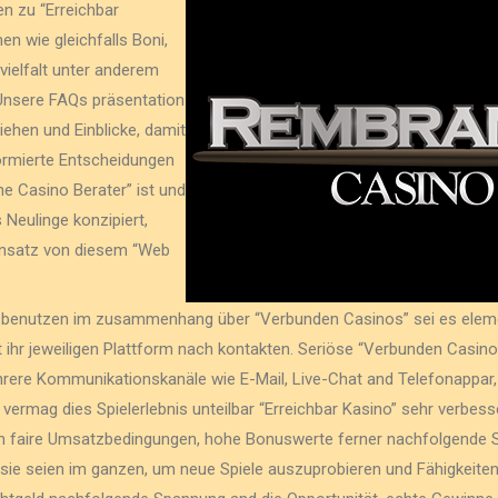
n zu “Erreichbar
 wie gleichfalls Boni,
vielfalt unter anderem
nsere FAQs präsentation
ehen und Einblicke, damit
nformierte Entscheidungen
ine Casino Berater” ist und
 Neulinge konzipiert,
einsatz von diesem “Web
 benutzen im zusammenhang über “Verbunden Casinos” sei es eleme
 ihr jeweiligen Plattform nach kontakten. Seriöse “Verbunden Casino
rere Kommunikationskanäle wie E-Mail, Live-Chat and Telefonappar, 
vermag dies Spielerlebnis unteilbar “Erreichbar Kasino” sehr verbes
n faire Umsatzbedingungen, hohe Bonuswerte ferner nachfolgende 
sie seien im ganzen, um neue Spiele auszuprobieren und Fähigkeiten h