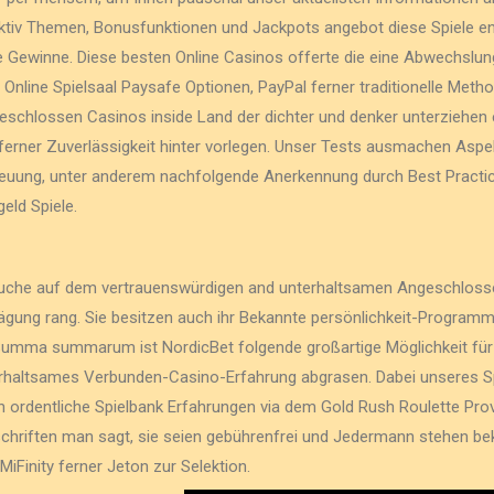
aktiv Themen, Bonusfunktionen und Jackpots angebot diese Spiele 
 Gewinne. Diese besten Online Casinos offerte die eine Abwechslun
nline Spielsaal Paysafe Optionen, PayPal ferner traditionelle Metho
chlossen Casinos inside Land der dichter und denker unterziehen ei
t ferner Zuverlässigkeit hinter vorlegen. Unser Tests ausmachen Aspe
euung, unter anderem nachfolgende Anerkennung durch Best Practic
eld Spiele.
r Suche auf dem vertrauenswürdigen and unterhaltsamen Angeschlosse
ägung rang. Sie besitzen auch ihr Bekannte persönlichkeit-Programm
umma summarum ist NordicBet folgende großartige Möglichkeit für 
erhaltsames Verbunden-Casino-Erfahrung abgrasen. Dabei unseres Sp
h ordentliche Spielbank Erfahrungen via dem Gold Rush Roulette Prov
chriften man sagt, sie seien gebührenfrei und Jedermann stehen 
MiFinity ferner Jeton zur Selektion.