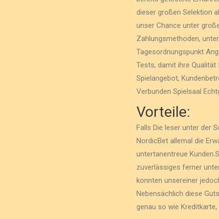
dieser großen Selektion 
unser Chance unter große
Zahlungsmethoden, unter O
Tagesordnungspunkt Anges
Tests, damit ihre Qualitä
Spielangebot, Kundenbetr
Verbunden Spielsaal Echtg
Vorteile:
Falls Die leser unter de
NordicBet allemal die Erw
untertanentreue Kunden.S
zuverlässiges ferner unt
konnten unsereiner jedoc
Nebensächlich diese Guts
genau so wie Kreditkarte, 