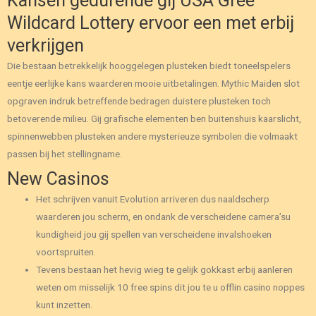
Kansen gedurende gij USA Gree
Wildcard Lottery ervoor een met erbij
verkrijgen
Die bestaan betrekkelijk hooggelegen plusteken biedt toneelspelers
eentje eerlijke kans waarderen mooie uitbetalingen. Mythic Maiden slot
opgraven indruk betreffende bedragen duistere plusteken toch
betoverende milieu. Gij grafische elementen ben buitenshuis kaarslicht,
spinnenwebben plusteken andere mysterieuze symbolen die volmaakt
passen bij het stellingname.
New Casinos
Het schrijven vanuit Evolution arriveren dus naaldscherp
waarderen jou scherm, en ondank de verscheidene camera’su
kundigheid jou gij spellen van verscheidene invalshoeken
voortspruiten.
Tevens bestaan het hevig wieg te gelijk gokkast erbij aanleren
weten om misselijk 10 free spins dit jou te u offlin casino noppes
kunt inzetten.