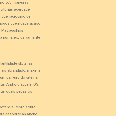
omo 576 maneiras
vitórias acercade
 que raciocínio de
jogos puerilidade acaso
 Matraquilhos
ira numa exclusivamente
tilidade slots, as
r mais abrandado, maxime
um carreiro do site na
ar Android aquele iOS.
tar quais peças os
otencial resto sobre
ara desonrar an ancho