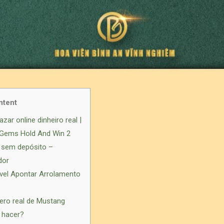
ntent
zar online dinheiro real |
 Gems Hold And Win 2
o sem depósito –
dor
vel Apontar Arrolamento
nero real de Mustang
 hacer?