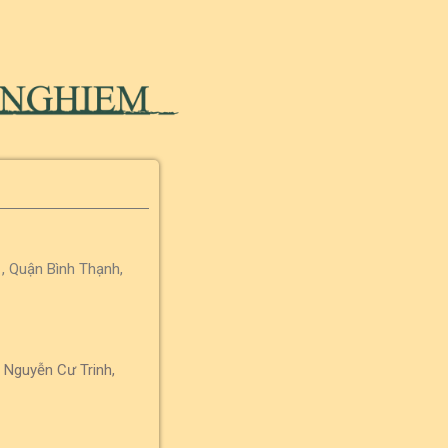
, Quận Bình Thạnh,
 Nguyễn Cư Trinh,