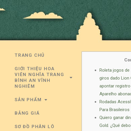
TRANG CHỦ
Co
GIỚI THIỆU HOA
Roleta jogos de a
VIÊN NGHĨA TRANG
giros dado Lion
BÌNH AN VĨNH
apontar registr
NGHIÊM
Aparelho abona
SẢN PHẨM
Rodadas Acessí
Para Brasileiros
BẢNG GIÁ
Quiero ganar di
Gold. ¿Qué debo
SƠ ĐỒ PHÂN LÔ