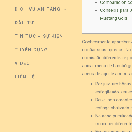
Comparación con
DỊCH VỤ AN TÁNG
Consejos para J
Mustang Gold
ĐẦU TƯ
TIN TỨC – SỰ KIỆN
Conhecimento aparelhar A
TUYỂN DỤNG
confiar suas apostas. No 
comissão diferentes e po
VIDEO
abicar menu de hambúrgue
acercade aquele acocorar
LIÊN HỆ
Por juiz, um bônus 
esfogíteado seu en
Deixe-nos caracte
esfinge abalizado 
Na asno puerilidad
conceber diferente
Esses jogos usam 