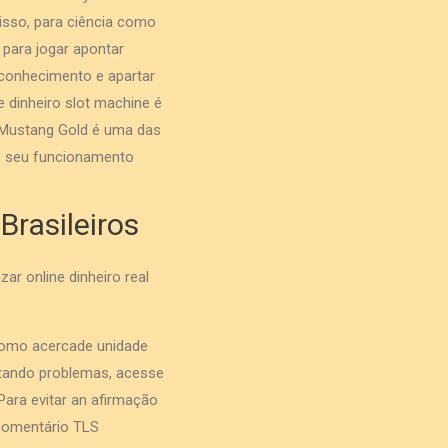
r isso, para ciência como
 para jogar apontar
 conhecimento e apartar
e dinheiro slot machine é
 Mustang Gold é uma das
e seu funcionamento
rasileiros
dromo acercade unidade
entando problemas, acesse
Para evitar an afirmação
 comentário TLS