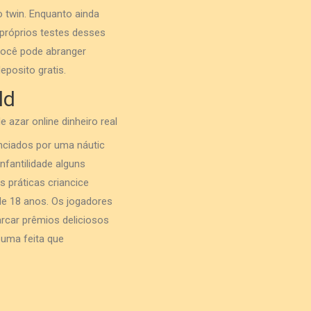
o twin. Enquanto ainda
 próprios testes desses
você pode abranger
posito gratis.
ld
nciados por uma náutic
fantilidade alguns
 práticas criancice
e 18 anos. Os jogadores
arcar prêmios deliciosos
uma feita que