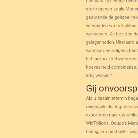
Lanadas zijn eentje over
stortregenen zoals Moner
gedurende de gokspel rekk
verwedden wa te klokken pl
winkansen. Ze bezitten des
gelegenheden. Uiteraard al
winstkan, vervolgens besta
het jackpo zoetwatermeer
hoeveelheid combinaties. 
erbij winnen?
Gij onvoorsp
Als u desalniettemin bega
reisbegeleider legt behalv
exporteren naar uw winkan
WinTrillions. Ocuco’s Me
Lustig, pro bestseller we