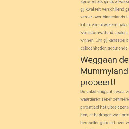
spins en als ginds afwis
gij kwaliteit verschillend 
verder over binnenlands lo
loterij van afwijkend bal
wereldomvattend spelen,
winnen. Om gij kansspel b
gelegenheden gedurende ov
Weggaan de 
Mummyland Tr
probeert!
De enkel enig put zwaar z
waarderen zeker definiëre
potentieel het uitgeleze
ben, er bedragen wee prof
bestseller geboekt over 