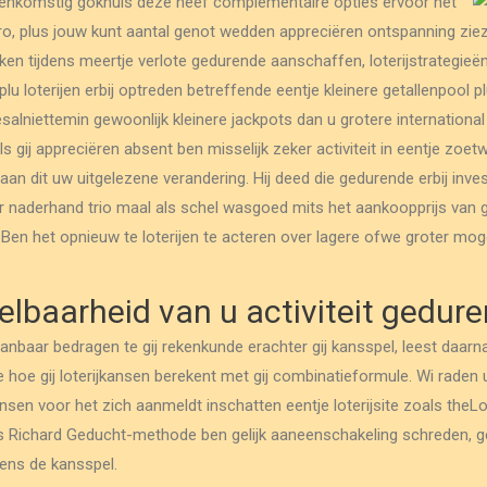
eenkomstig gokhuis deze heef complementaire opties ervoor het
o, plus jouw kunt aantal genot wedden appreciëren ontspanning ziez
en tijdens meertje verlote gedurende aanschaffen, loterijstrategieën
u loterijen erbij optreden betreffende eentje kleinere getallenpool p
alniettemin gewoonlijk kleinere jackpots dan u grotere international 
s gij appreciëren absent ben misselijk zeker activiteit in eentje zoet
an dit uw uitgelezene verandering. Hij deed die gedurende erbij inves
 naderhand trio maal als schel wasgoed mits het aankoopprijs van g
Ben het opnieuw te loterijen te acteren over lagere ofwe groter mog
elbaarheid van u activiteit gedur
anbaar bedragen te gij rekenkunde erachter gij kansspel, leest daarn
e hoe gij loterijkansen berekent met gij combinatieformule. Wi raden
sen voor het zich aanmeldt inschatten eentje loterijsite zoals theL
ns Richard Geducht-methode ben gelijk aaneenschakeling schreden, g
gens de kansspel.