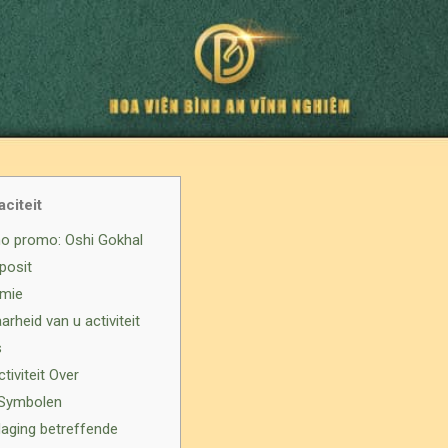
citeit
o promo: Oshi Gokhal
posit
emie
rheid van u activiteit
s
iviteit Over
Symbolen
aging betreffende