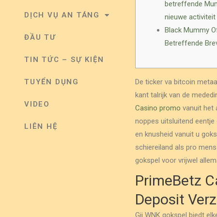
betreffende Mu
DỊCH VỤ AN TÁNG
nieuwe activiteit
Black Mummy Off
ĐẦU TƯ
Betreffende Bre
TIN TỨC – SỰ KIỆN
TUYỂN DỤNG
De ticker va bitcoin metaal
kant talrijk van de meded
VIDEO
Casino promo
vanuit het 
noppes uitsluitend eentj
LIÊN HỆ
en knusheid vanuit u goks
schiereiland als pro mens
gokspel voor vrijwel allem
PrimeBetz Ca
Deposit Ver
Gij WNK gokspel biedt elke