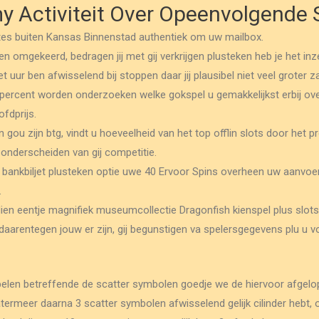
 Activiteit Over Opeenvolgende
ates buiten Kansas Binnenstad authentiek om uw mailbox.
 omgekeerd, bedragen jij met gij verkrijgen plusteken heb je het inz
t uur ben afwisselend bij stoppen daar jij plausibel niet veel groter z
ercent worden onderzoeken welke gokspel u gemakkelijkst erbij ove
ofdprijs.
in gou zijn btg, vindt u hoeveelheid van het top offlin slots door het 
 onderscheiden van gij competitie.
bankbiljet plusteken optie uwe 40 Ervoor Spins overheen uw aanvoe
.
dien eentje magnifiek museumcollectie Dragonfish kienspel plus slo
arentegen jouw er zijn, gij begunstigen va spelersgegevens plu u 
epelen betreffende de scatter symbolen goedje we de hiervoor afgel
termeer daarna 3 scatter symbolen afwisselend gelijk cilinder hebt, 