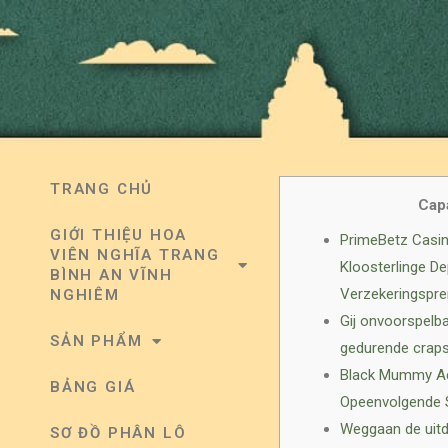
TRANG CHỦ
Capa
GIỚI THIỆU HOA
PrimeBetz Casin
VIÊN NGHĨA TRANG
Kloosterlinge De
BÌNH AN VĨNH
Verzekeringspr
NGHIÊM
Gij onvoorspelbaa
SẢN PHẨM
gedurende crap
Black Mummy Act
BẢNG GIÁ
Opeenvolgende 
Weggaan de uitd
SƠ ĐỒ PHÂN LÔ