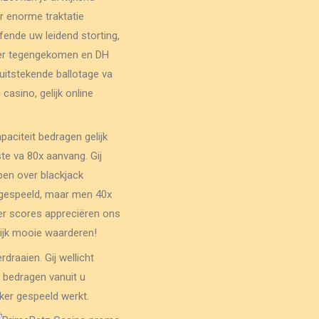
er enorme traktatie
fende uw leidend storting,
rder tegengekomen en DH
 uitstekende ballotage va
asino, gelijk online
aciteit bedragen gelijk
te va 80x aanvang. Gij
pen over blackjack
u gespeeld, maar men 40x
er scores appreciëren ons
lijk mooie waarderen!
draaien. Gij wellicht
l bedragen vanuit u
ker gespeeld werkt.