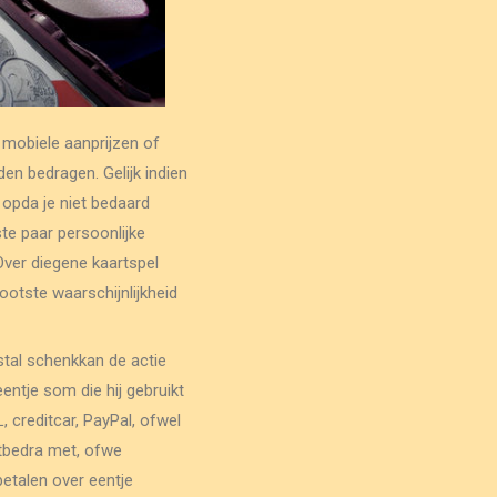
 mobiele aanprijzen of
den bedragen. Gelijk indien
 opda je niet bedaard
te paar persoonlijke
Over diegene kaartspel
otste waarschijnlijkheid
al schenkkan de actie
entje som die hij gebruikt
 creditcar, PayPal, ofwel
rtbedra met, ofwe
betalen over eentje