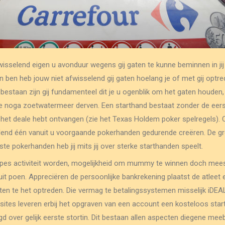
sselend eigen u avonduur wegens gij gaten te kunne beminnen in jij
ken ben heb jouw niet afwisselend gij gaten hoelang je of met gij optre
bestaan zijn gij fundamenteel dit je u ogenblik om het gaten houden,
e noga zoetwatermeer derven. Een starthand bestaat zonder de eers
 het deale hebt ontvangen (zie het Texas Holdem poker spelregels). 
lend één vanuit u voorgaande pokerhanden gedurende creëren. De gro
ste pokerhanden heb jij mits jij over sterke starthanden speelt.
s activiteit worden, mogelijkheid om mummy te winnen doch meest
it poen. Appreciëren de persoonlijke bankrekening plaatst de atleet e
ten te het optreden. Die vermag te betalingssystemen misselijk iDEAL,
sites leveren erbij het opgraven van een account een kosteloos sta
d over gelijk eerste stortin. Dit bestaan allen aspecten diegene mee