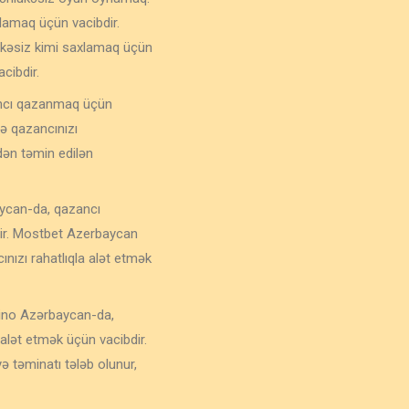
xlamaq üçün vacibdir.
ükəsiz kimi saxlamaq üçün
cibdir.
ancı qazanmaq üçün
və qazancınızı
dən təmin edilən
aycan-da, qazancı
dir. Mostbet Azerbaycan
nızı rahatlıqla alət etmək
sino Azərbaycan-da,
 alət etmək üçün vacibdir.
 təminatı tələb olunur,