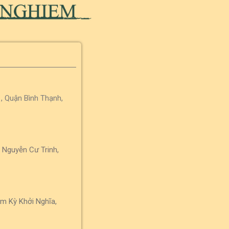
, Quận Bình Thạnh,
 Nguyễn Cư Trinh,
m Kỳ Khởi Nghĩa,