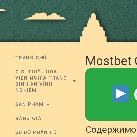
Mostbet 
TRANG CHỦ
GIỚI THIỆU HOA
VIÊN NGHĨA TRANG
BÌNH AN VĨNH
NGHIÊM
SẢN PHẨM
BẢNG GIÁ
Содержимо
SƠ ĐỒ PHÂN LÔ