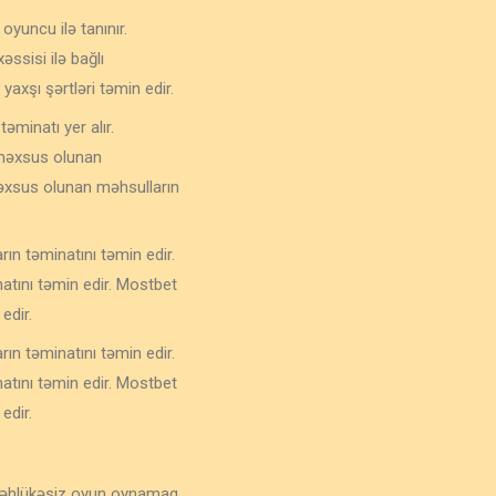
yuncu ilə tanınır.
ssisi ilə bağlı
xşı şərtləri təmin edir.
minatı yer alır.
 məxsus olunan
əxsus olunan məhsulların
n təminatını təmin edir.
tını təmin edir. Mostbet
edir.
n təminatını təmin edir.
tını təmin edir. Mostbet
edir.
 təhlükəsiz oyun oynamaq.