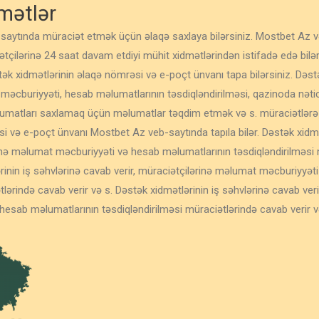
mətlər
ytında müraciət etmək üçün əlaqə saxlaya bilərsiniz. Mostbet Az və
tçilərinə 24 saat davam etdiyi mühit xidmətlərindən istifadə edə bilər
k xidmətlərinin əlaqə nömrəsi və e-poçt ünvanı tapa bilərsiniz. Dəst
məcburiyyəti, hesab məlumatlarının təsdiqləndirilməsi, qazinoda nətic
lumatları saxlamaq üçün məlumatlar təqdim etmək və s. müraciətlərə 
i və e-poçt ünvanı Mostbet Az veb-saytında tapıla bilər. Dəstək xidmə
rinə məlumat məcburiyyəti və hesab məlumatlarının təsdiqləndirilməsi
ərinin iş səhvlərinə cavab verir, müraciətçilərinə məlumat məcburiyyə
lərində cavab verir və s. Dəstək xidmətlərinin iş səhvlərinə cavab veri
esab məlumatlarının təsdiqləndirilməsi müraciətlərində cavab verir v