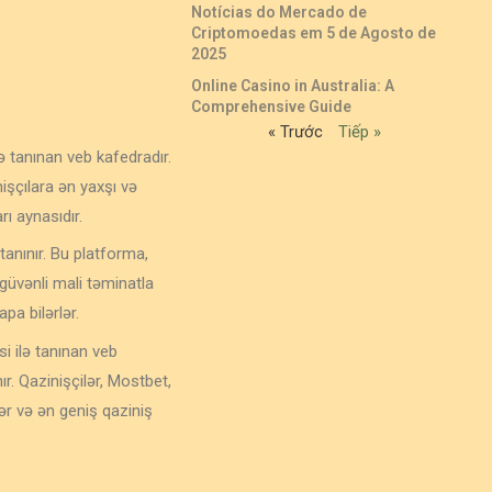
Notícias do Mercado de
Criptomoedas em 5 de Agosto de
2025
Online Casino in Australia: A
Comprehensive Guide
« Trước
Tiếp »
 tanınan veb kafedradır.
şçılara ən yaxşı və
rı aynasıdır.
anınır. Bu platforma,
 güvənli mali təminatla
pa bilərlər.
i ilə tanınan veb
r. Qazinişçilər, Mostbet,
r və ən geniş qaziniş