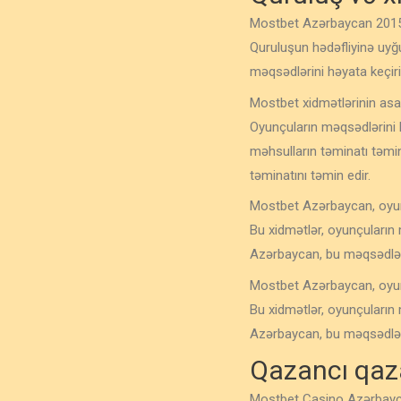
Mostbet Azərbaycan 2015-ci
Quruluşun hədəfliyinə uyğ
məqsədlərini həyata keçir
Mostbet xidmətlərinin asa
Oyunçuların məqsədlərini
məhsulların təminatı təm
təminatını təmin edir.
Mostbet Azərbaycan, oyun
Bu xidmətlər, oyunçuların
Azərbaycan, bu məqsədlər
Mostbet Azərbaycan, oyun
Bu xidmətlər, oyunçuların
Azərbaycan, bu məqsədlər
Qazancı qaz
Mostbet Casino Azərbayca