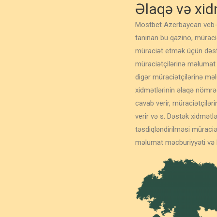
Əlaqə və xid
Mostbet Azerbaycan veb-sa
tanınan bu qazino, müraciə
müraciət etmək üçün dəstə
müraciətçilərinə məlumat 
digər müraciətçilərinə mə
xidmətlərinin əlaqə nömrəs
cavab verir, müraciətçilə
verir və s. Dəstək xidmətl
təsdiqləndirilməsi müraciət
məlumat məcburiyyəti və h