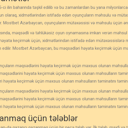
 ilin baharında təşkil edilib və bu zamanlardan bu yana milyonlarca o
un olaraq, xidmətlərindən istifadə edən oyunçuların məhsulu və mütəxə
ir. Mostbet Azərbaycan, oyunçuların mütəxəssisi və məhsulu üçün ən ya
sında, məqsədli və təhlükəsiz oyun oynamasına imkan verən məhsul tə
 həyata keçirmək üçün, xidmətlərindən istifadə edən mütəxəssislərə
in edilir. Mostbet Azərbaycan, bu məqsədləri həyata keçirmək üçün m
çuların məqsədlərini həyata keçirmək üçün məxsus olunan məhsulları
 məqsədlərini həyata keçirmək üçün məxsus olunan məhsulların təmina
i həyata keçirmək üçün məxsus olunan məhsulların təminatını təmin 
çuların məqsədlərini həyata keçirmək üçün məxsus olunan məhsulları
 məqsədlərini həyata keçirmək üçün məxsus olunan məhsulların təmina
i həyata keçirmək üçün məxsus olunan məhsulların təminatını təmin 
anmaq üçün tələblər
n-da qazancı qazanmaq üçün bir neçə tələb var. İlk tələb, məxfi və