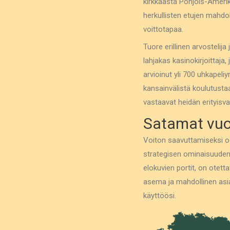
kirkkaasta Pohjois-Amerik
herkullisten etujen mahdol
voittotapaa.
Tuore erillinen arvostelij
lahjakas kasinokirjoittaj
arvioinut yli 700 uhkapeliy
kansainvälistä koulutustaan
vastaavat heidän erityisv
Satamat vuo
Voiton saavuttamiseksi osa
strategisen ominaisuude
elokuvien portit, on otet
asema ja mahdollinen asia
käyttöösi.