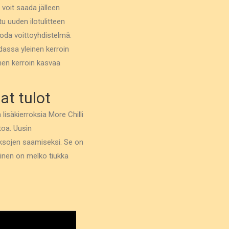
a voit saada jälleen
u uuden ilotulitteen
uoda voittoyhdistelmä.
dassa yleinen kerroin
nen kerroin kasvaa
at tulot
isäkierroksia More Chilli
toa. Uusin
aksojen saamiseksi. Se on
minen on melko tiukka