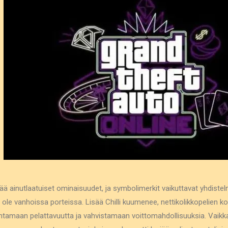
tää ainutlaatuiset ominaisuudet, ja symbolimerkit vaikuttavat yhdistelmi
 ole vanhoissa porteissa. Lisää Chilli kuumenee, nettikolikkopelien 
ntamaan pelattavuutta ja vahvistamaan voittomahdollisuuksia. Vaikka