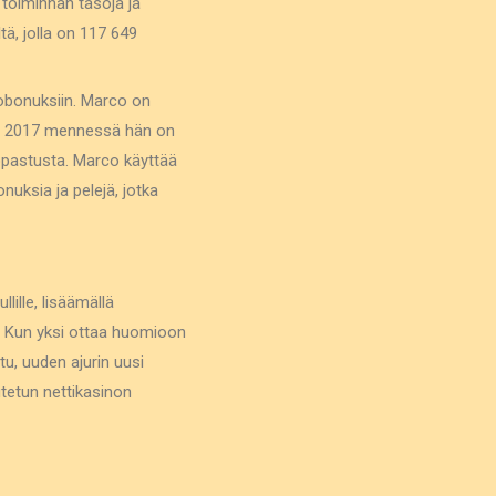
 toiminnan tasoja ja
tä, jolla on 117 649
inobonuksiin. Marco on
teen 2017 mennessä hän on
liopastusta. Marco käyttää
onuksia ja pelejä, jotka
lille, lisäämällä
 Kun yksi ottaa huomioon
u, uuden ajurin uusi
utetun nettikasinon