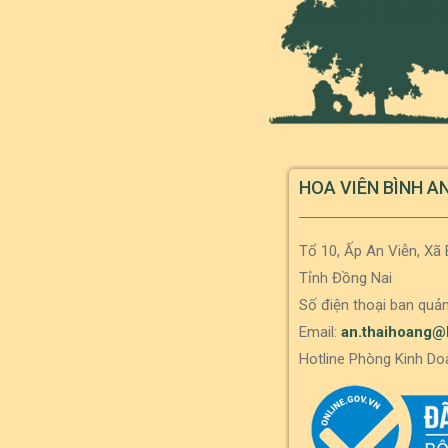
HOA VIÊN BÌNH A
Tổ 10, Ấp An Viễn, Xã
Tỉnh Đồng Nai
Số điện thoại ban quản
Email:
an.thaihoang@
Hotline Phòng Kinh Do