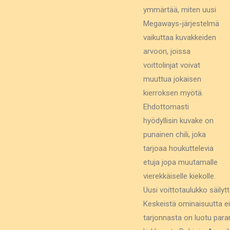
ymmärtää, miten uusi
Megaways-järjestelmä
vaikuttaa kuvakkeiden
arvoon, joissa
voittolinjat voivat
muuttua jokaisen
kierroksen myötä.
Ehdottomasti
hyödyllisin kuvake on
punainen chili, joka
tarjoaa houkuttelevia
etuja jopa muutamalle
vierekkäiselle kiekolle.
Uusi voittotaulukko säilyt
Keskeistä ominaisuutta ei
tarjonnasta on luotu para