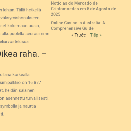
Notícias do Mercado de
Criptomoedas em 5 de Agosto de
 lahjan. Tällä hetkellä
2025
ja hyväksymisbonukseen.
Online Casino in Australia: A
pääset kokemaan uusia,
Comprehensive Guide
 ulkopuolella seurasimme
« Trước
Tiếp »
eliarvostelussa.
ikea raha. –
llaria korkealla
aksimipalkkio on 16 877
set, heidän salainen
n asennettu turvallisesti,
 symbolia ja nauttia
i.